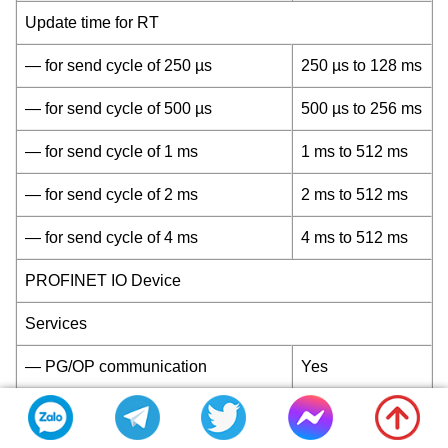
Update time for RT
— for send cycle of 250 µs
250 µs to 128 ms
— for send cycle of 500 µs
500 µs to 256 ms
— for send cycle of 1 ms
1 ms to 512 ms
— for send cycle of 2 ms
2 ms to 512 ms
— for send cycle of 4 ms
4 ms to 512 ms
PROFINET IO Device
Services
— PG/OP communication
Yes
— Isochronous mode
No