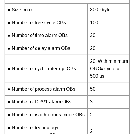
● Size, max.
300 kbyte
● Number of free cycle OBs
100
● Number of time alarm OBs
20
● Number of delay alarm OBs
20
20; With minimum
● Number of cyclic interrupt OBs
OB 3x cycle of
500 µs
● Number of process alarm OBs
50
● Number of DPV1 alarm OBs
3
● Number of isochronous mode OBs
2
● Number of technology
2