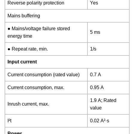
Reverse polarity protection
Yes
Mains buffering
● Mains/voltage failure stored
5 ms
energy time
● Repeat rate, min.
1/s
Input current
Current consumption (rated value)
0.7 A
Current consumption, max.
0.95 A
1.9 A; Rated
Inrush current, max.
value
I²t
0.02 A²·s
Power