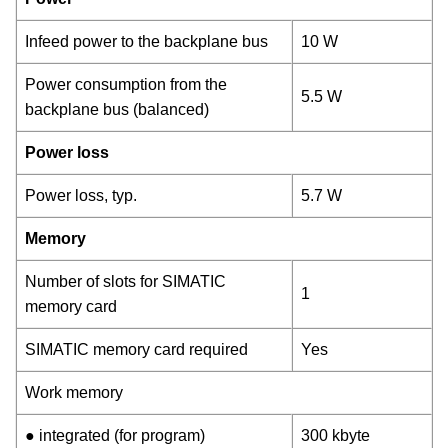
Infeed power to the backplane bus
10 W
Power consumption from the
5.5 W
backplane bus (balanced)
Power loss
Power loss, typ.
5.7 W
Memory
Number of slots for SIMATIC
1
memory card
SIMATIC memory card required
Yes
Work memory
● integrated (for program)
300 kbyte