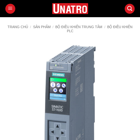
Bỏ
qua
nội
dung
TRANG CHỦ
/
SẢN PHẨM
/
BỘ ĐIỀU KHIỂN TRUNG TÂM
/
BỘ ĐIỀU KHIỂN
PLC