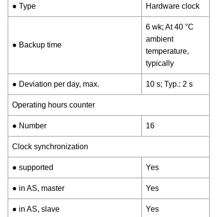
● Type
Hardware clock
6 wk; At 40 °C
ambient
● Backup time
temperature,
typically
● Deviation per day, max.
10 s; Typ.: 2 s
Operating hours counter
● Number
16
Clock synchronization
● supported
Yes
● in AS, master
Yes
● in AS, slave
Yes