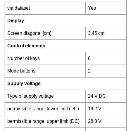
via dataset
Yes
Display
Screen diagonal [cm]
3.45 cm
Control elements
Number of keys
8
Mode buttons
2
Supply voltage
Type of supply voltage
24 V DC
permissible range, lower limit (DC)
19.2 V
permissible range, upper limit (DC)
28.8 V