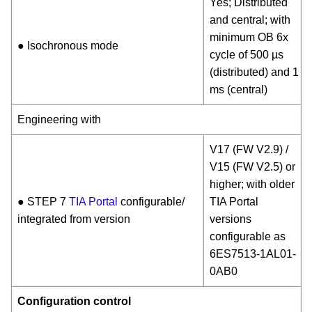
Yes; Distributed
and central; with
minimum OB 6x
● Isochronous mode
cycle of 500 µs
(distributed) and 1
ms (central)
Engineering with
V17 (FW V2.9) /
V15 (FW V2.5) or
higher; with older
● STEP 7
TIA Portal
configurable/
TIA Portal
integrated from version
versions
configurable as
6ES7513-1AL01-
0AB0
Configuration control