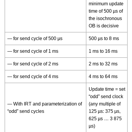
minimum update
time of 500 µs of
the isochronous
OB is decisive
— for send cycle of 500 µs
500 µs to 8 ms
— for send cycle of 1 ms
1 ms to 16 ms
— for send cycle of 2 ms
2 ms to 32 ms
— for send cycle of 4 ms
4 ms to 64 ms
Update time = set
“odd” send clock
— With IRT and parameterization of
(any multiple of
“odd” send cycles
125 µs: 375 µs,
625 µs … 3 875
µs)