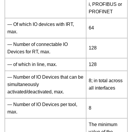
i, PROFIBUS or
PROFINET
— Of which IO devices with IRT,
64
max.
— Number of connectable IO
128
Devices for RT, max.
— of which in line, max.
128
— Number of IO Devices that can be
8; in total across
simultaneously
all interfaces
activated/deactivated, max.
— Number of IO Devices per tool,
8
max.
The minimum
value of the