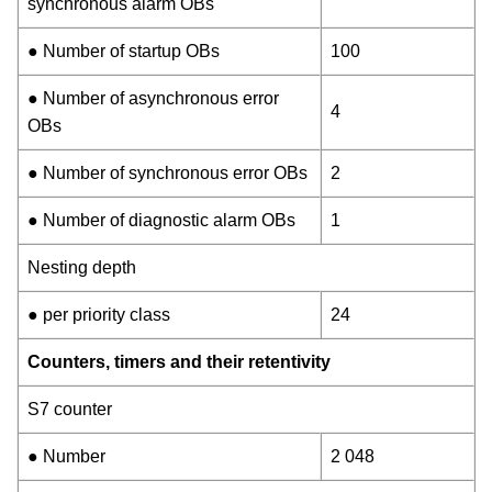
synchronous alarm OBs
● Number of startup OBs
100
● Number of asynchronous error
4
OBs
● Number of synchronous error OBs
2
● Number of diagnostic alarm OBs
1
Nesting depth
● per priority class
24
Counters, timers and their retentivity
S7 counter
● Number
2 048