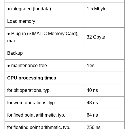
● integrated (for data)
1.5 Mbyte
Load memory
● Plug-in (SIMATIC Memory Card),
32 Gbyte
max.
Backup
● maintenance-free
Yes
CPU processing times
for bit operations, typ.
40 ns
for word operations, typ.
48 ns
for fixed point arithmetic, typ.
64 ns
for floating point arithmetic, typ.
256 ns