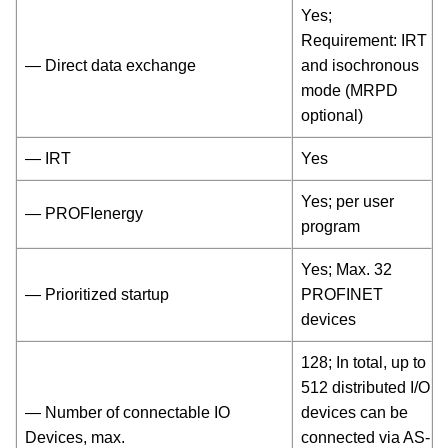
Yes;
Requirement: IRT
— Direct data exchange
and isochronous
mode (MRPD
optional)
— IRT
Yes
Yes; per user
— PROFIenergy
program
Yes; Max. 32
— Prioritized startup
PROFINET
devices
128; In total, up to
512 distributed I/O
— Number of connectable IO
devices can be
Devices, max.
connected via AS-