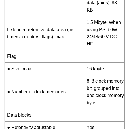
data (axes): 88
KB
1.5 Mbyte; When
Extended retentive data area (incl.
using PS 6 0W
timers, counters, flags), max.
24/48/60 V DC
HF
Flag
● Size, max.
16 kbyte
8; 8 clock memory
bit, grouped into
● Number of clock memories
one clock memory
byte
Data blocks
● Retentivity adjustable
Yes