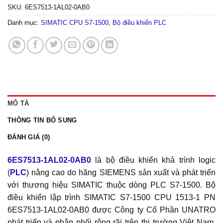
SKU:
6ES7513-1AL02-0AB0
Danh mục:
SIMATIC CPU S7-1500
,
Bộ điều khiển PLC
MÔ TẢ
THÔNG TIN BỔ SUNG
ĐÁNH GIÁ (0)
6ES7513-1AL02-0AB0
là bộ điều khiển khả trình logic
(
PLC
) nâng cao do hãng SIEMENS sản xuất và phát triển
với thương hiệu SIMATIC thuộc dòng PLC S7-1500. Bộ
điều khiển lập trình SIMATIC S7-1500 CPU 1513-1 PN
6ES7513-1AL02-0AB0 được Công ty Cổ Phần UNATRO
phát triển và phân phối rộng rãi trên thị trường Việt Nam.