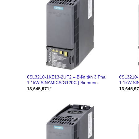
6SL3210-1KE13-2UF2 – Biến tần 3 Pha
6SL3210-
1.1kW SINAMICS G120C | Siemens
1.1kW SI
13,645,971
₫
13,645,9