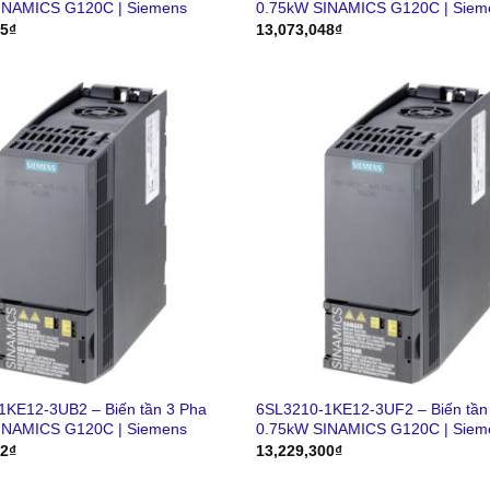
INAMICS G120C | Siemens
0.75kW SINAMICS G120C | Siem
35
₫
13,073,048
₫
1KE12-3UB2 – Biến tần 3 Pha
6SL3210-1KE12-3UF2 – Biến tần
INAMICS G120C | Siemens
0.75kW SINAMICS G120C | Siem
52
₫
13,229,300
₫