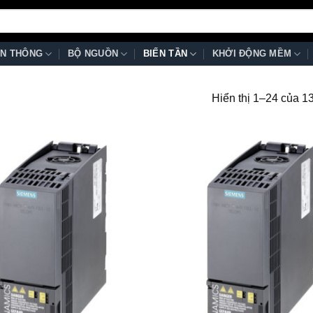
N THÔNG
BỘ NGUỒN
BIẾN TẦN
KHỞI ĐỘNG MỀM
Hiển thị 1–24 của 1