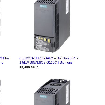
 3 Pha
6SL3210-1KE14-3AF2 – Biến tần 3 Pha
ns
1.5kW SINAMICS G120C | Siemens
16,406,415
₫