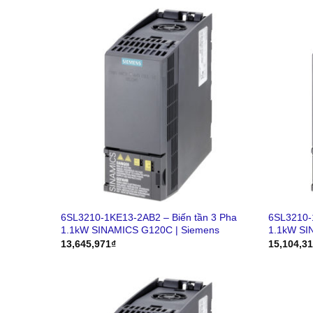
6SL3210-1KE13-2AB2 – Biến tần 3 Pha
6SL3210-
1.1kW SINAMICS G120C | Siemens
1.1kW SI
13,645,971
₫
15,104,3