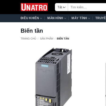
Bỏ
Tìm
qua
kiếm:
nội
ĐIỀU KHIỂN
MÀN HÌNH
MÁY TÍNH
TRUYỀ
dung
Biến tần
TRANG CHỦ
/
SẢN PHẨM
/
BIẾN TẦN