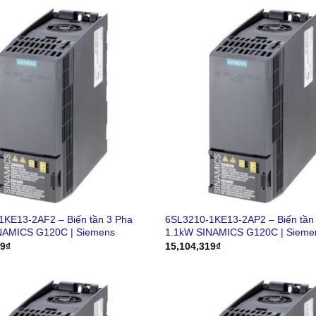
1KE13-2AF2 – Biến tần 3 Pha
6SL3210-1KE13-2AP2 – Biến tần
NAMICS G120C | Siemens
1.1kW SINAMICS G120C | Sieme
19
₫
15,104,319
₫