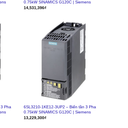
ens
0.75kW SINAMICS G120C | Siemens
14,531,396
₫
 3 Pha
6SL3210-1KE12-3UP2 – Biến tần 3 Pha
ens
0.75kW SINAMICS G120C | Siemens
13,229,300
₫