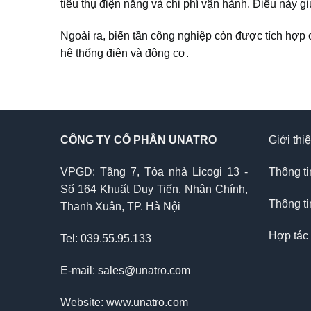
tiêu thụ điện năng và chi phí vận hành. Điều này gi
Ngoài ra, biến tần công nghiệp còn được tích hợp c
hệ thống điện và động cơ.
CÔNG TY CỔ PHẦN UNATRO
Giới thi
VPGD: Tầng 7, Tòa nhà Licogi 13 -
Thông ti
Số 164 Khuất Duy Tiến, Nhân Chính,
Thông ti
Thanh Xuân, TP. Hà Nội
Hợp tác
Tel: 039.55.95.133
E-mail: sales@unatro.com
Website: www.unatro.com