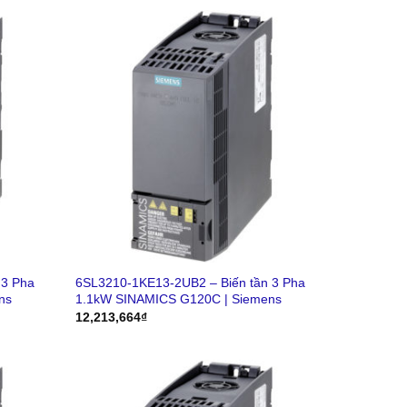
 3 Pha
6SL3210-1KE13-2UB2 – Biến tần 3 Pha
ns
1.1kW SINAMICS G120C | Siemens
12,213,664
₫