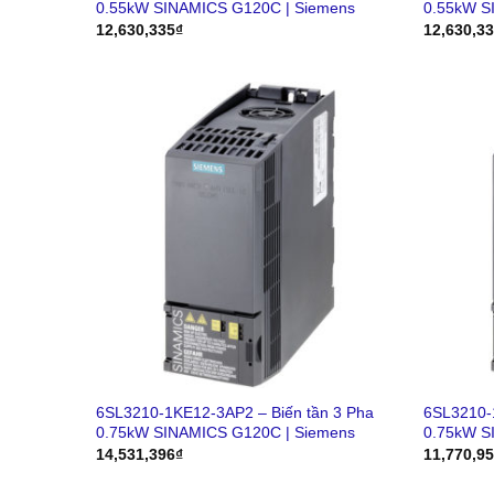
0.55kW SINAMICS G120C | Siemens
0.55kW S
12,630,335
₫
12,630,3
6SL3210-1KE12-3AP2 – Biến tần 3 Pha
6SL3210-
0.75kW SINAMICS G120C | Siemens
0.75kW S
14,531,396
₫
11,770,9