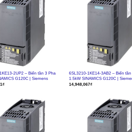
1KE13-2UP2 – Biến tần 3 Pha
6SL3210-1KE14-3AB2 – Biến tần
NAMICS G120C | Siemens
1.5kW SINAMICS G120C | Sieme
71
₫
14,948,067
₫