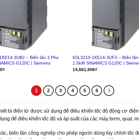
1KE14-3UB2 – Biến tần 3 Pha
6SL3210-1KE14-3UF2 – Biến tần
NAMICS G120C | Siemens
1.5kW SINAMICS G120C | Sieme
00
₫
14,661,606
₫
1
2
3
4
5
6
thiết bị điện tử được sử dụng để điều khiển tốc độ động cơ điện
ụng để điều khiển tốc độ và áp suất của các máy bơm, quạt, máy
 xác, biến tần công nghiệp cho phép người dùng tùy chỉnh tốc