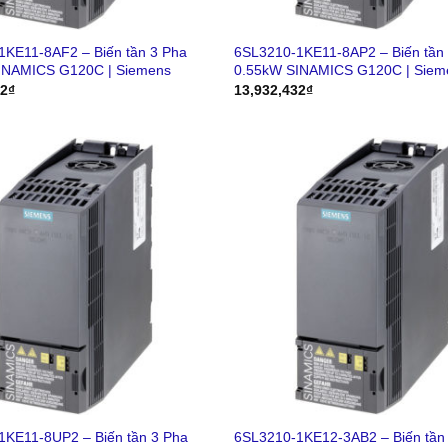
1KE11-8AF2 – Biến tần 3 Pha
6SL3210-1KE11-8AP2 – Biến tần
INAMICS G120C | Siemens
0.55kW SINAMICS G120C | Siem
32
₫
13,932,432
₫
1KE11-8UP2 – Biến tần 3 Pha
6SL3210-1KE12-3AB2 – Biến tần