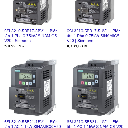
6SL3210-5BB17-5BV1 – Biến
6SL3210-5BB17-5UV1 – Biến
tần 1 Pha 0.75kW SINAMICS
tần 1 Pha 0.75kW SINAMICS
V20 | Siemens
V20 | Siemens
5,078,176
₫
4,739,631
₫
6SL3210-5BB21-1BV1 – Biến
6SL3210-5BB21-1UV1 – Biến
tần 1 AC 1.1kW SINAMICS V20
tần 1 AC 1.1kW SINAMICS V20