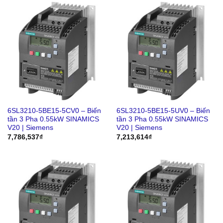
6SL3210-5BE15-5CV0 – Biến
6SL3210-5BE15-5UV0 – Biến
tần 3 Pha 0.55kW SINAMICS
tần 3 Pha 0.55kW SINAMICS
V20 | Siemens
V20 | Siemens
7,786,537
₫
7,213,614
₫