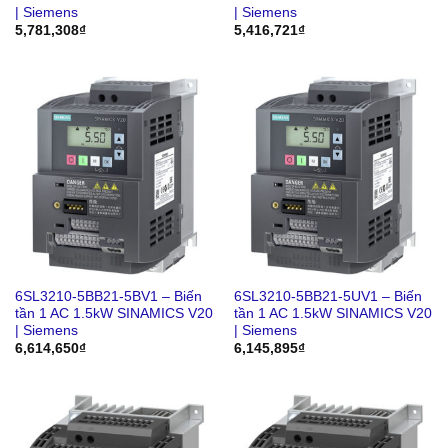
| Siemens
| Siemens
5,781,308
₫
5,416,721
₫
6SL3210-5BB21-5BV1 – Biến
6SL3210-5BB21-5UV1 – Biến
tần 1 AC 1.5kW SINAMICS V20
tần 1 AC 1.5kW SINAMICS V20
| Siemens
| Siemens
6,614,650
₫
6,145,895
₫