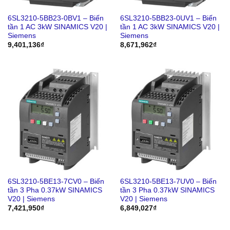
6SL3210-5BB23-0BV1 – Biến
6SL3210-5BB23-0UV1 – Biến
tần 1 AC 3kW SINAMICS V20 |
tần 1 AC 3kW SINAMICS V20 |
Siemens
Siemens
9,401,136
₫
8,671,962
₫
6SL3210-5BE13-7CV0 – Biến
6SL3210-5BE13-7UV0 – Biến
tần 3 Pha 0.37kW SINAMICS
tần 3 Pha 0.37kW SINAMICS
V20 | Siemens
V20 | Siemens
7,421,950
₫
6,849,027
₫