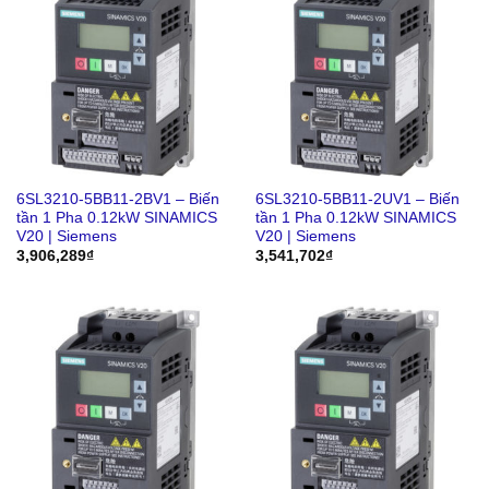
6SL3210-5BB11-2BV1 – Biến
6SL3210-5BB11-2UV1 – Biến
tần 1 Pha 0.12kW SINAMICS
tần 1 Pha 0.12kW SINAMICS
V20 | Siemens
V20 | Siemens
3,906,289
₫
3,541,702
₫