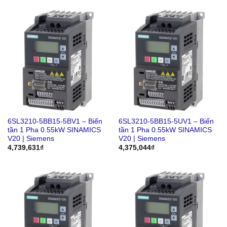
6SL3210-5BB15-5BV1 – Biến
6SL3210-5BB15-5UV1 – Biến
tần 1 Pha 0.55kW SINAMICS
tần 1 Pha 0.55kW SINAMICS
V20 | Siemens
V20 | Siemens
4,739,631
₫
4,375,044
₫