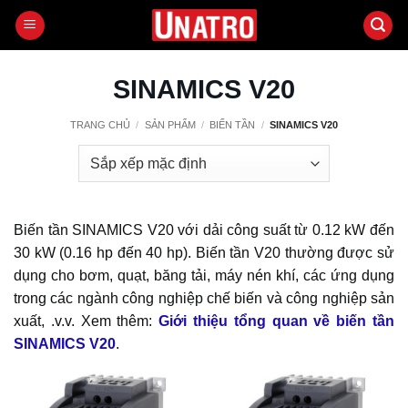
Bỏ
qua
nội
dung
SINAMICS V20
TRANG CHỦ
/
SẢN PHẨM
/
BIẾN TẦN
/
SINAMICS V20
Biến tần SINAMICS V20 với dải công suất từ ​​0.12 kW đến
30 kW (0.16 hp đến 40 hp). Biến tần V20 thường được sử
dụng cho bơm, quạt, băng tải, máy nén khí, các ứng dụng
trong các ngành công nghiệp chế biến và công nghiệp sản
xuất, .v.v. Xem thêm:
Giới thiệu tổng quan về biến tần
SINAMICS V20
.