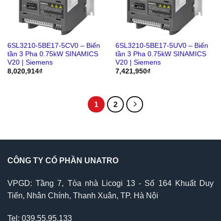
6SL3210-5BE17-5CV0 – Biến
6SL3210-5BE17-5UV0 – Biến
tần 3 Pha 0.75kW SINAMICS
tần 3 Pha 0.75kW SINAMICS
V20 | Siemens
V20 | Siemens
8,020,914
₫
7,421,950
₫
1
2
CÔNG TY CỔ PHẦN UNATRO
VPGD: Tầng 7, Tòa nhà Licogi 13 - Số 164 Khuất Duy
Tiến, Nhân Chính, Thanh Xuân, TP. Hà Nội
Tel: 039.55.95.133