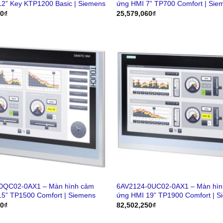
2” Key KTP1200 Basic | Siemens
ứng HMI 7” TP700 Comfort | Sie
90
₫
25,579,060
₫
0QC02-0AX1 – Màn hình cảm
6AV2124-0UC02-0AX1 – Màn hìn
15” TP1500 Comfort | Siemens
ứng HMI 19” TP1900 Comfort | S
50
₫
82,502,250
₫