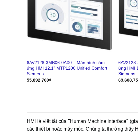
6AV2128-3MB06-0AX0 – Màn hình cảm
6AV2128-
ứng HMI 12.1” MTP1200 Unified Comfort |
ứng HMI 1
Siemens
Siemens
55,892,700
₫
69,608,7
HMI là viết tắt của "Human Machine Interface" (gi
các thiết bị hoặc máy móc. Chúng ta thường thấy H