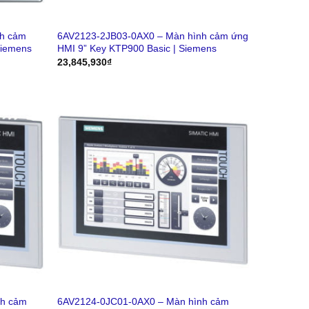
h cảm
6AV2123-2JB03-0AX0 – Màn hình cảm ứng
Siemens
HMI 9” Key KTP900 Basic | Siemens
23,845,930
₫
nh cảm
6AV2124-0JC01-0AX0 – Màn hình cảm