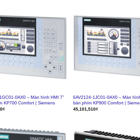
1GC01-0AX0 – Màn hình HMI 7”
6AV2124-1JC01-0AX0 – Màn hình
m KP700 Comfort | Siemens
bàn phím KP900 Comfort | Sieme
00
₫
45,101,510
₫