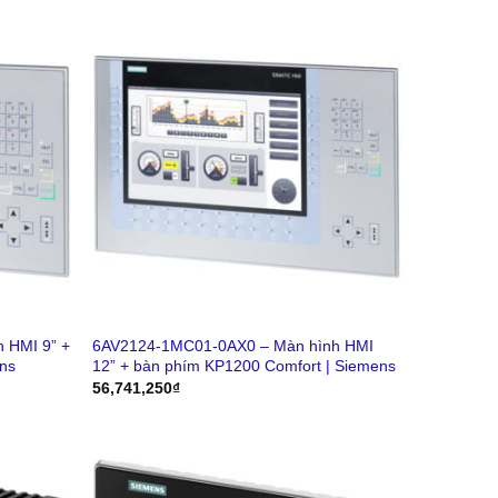
 HMI 9” +
6AV2124-1MC01-0AX0 – Màn hình HMI
ns
12” + bàn phím KP1200 Comfort | Siemens
56,741,250
₫