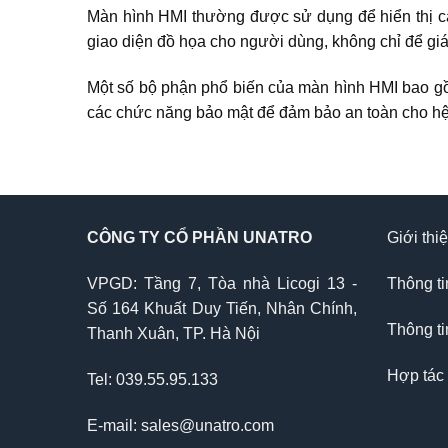
Màn hình HMI thường được sử dụng để hiển thị các 
giao diện đồ họa cho người dùng, không chỉ để giá
Một số bộ phận phổ biến của màn hình HMI bao gồ
các chức năng bảo mật để đảm bảo an toàn cho hệ
CÔNG TY CỔ PHẦN UNATRO
Giới thi
VPGD: Tầng 7, Tòa nhà Licogi 13 -
Thông ti
Số 164 Khuất Duy Tiến, Nhân Chính,
Thông ti
Thanh Xuân, TP. Hà Nội
Hợp tác
Tel: 039.55.95.133
E-mail: sales@unatro.com