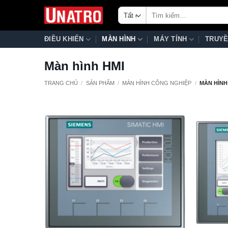
Bỏ
Tìm
qua
kiếm:
nội
ĐIỀU KHIỂN
MÀN HÌNH
MÁY TÍNH
TRUYỀ
dung
Màn hình HMI
TRANG CHỦ
/
SẢN PHẨM
/
MÀN HÌNH CÔNG NGHIỆP
/
MÀN HÌNH