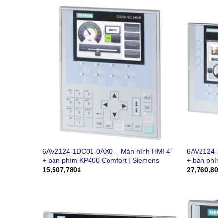
6AV2124-1DC01-0AX0 – Màn hình HMI 4”
6AV2124-
+ bàn phím KP400 Comfort | Siemens
+ bàn phí
15,507,780
₫
27,760,8