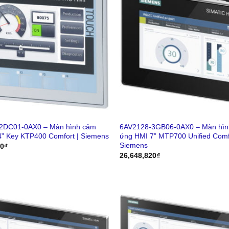
2DC01-0AX0 – Màn hình cảm
6AV2128-3GB06-0AX0 – Màn hìn
4” Key KTP400 Comfort | Siemens
ứng HMI 7” MTP700 Unified Comfo
Siemens
80
₫
26,648,820
₫