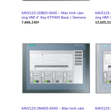
6AV2123-2DB03-0AX0 – Màn hình cảm
6AV2123-
ứng HMI 4” Key KTP400 Basic | Siemens
ứng HMI 7
7,666,140
₫
13,625,3
6AV2123-2MA03-0AX0 – Màn hình cảm
6AV2123-