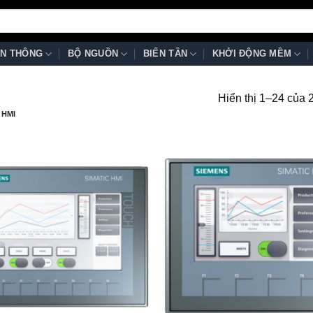
N THÔNG
BỘ NGUỒN
BIẾN TẦN
KHỞI ĐỘNG MỀM
Hiển thị 1–24 của 
 HMI