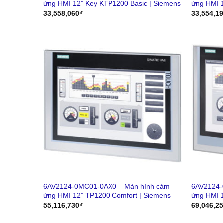
ứng HMI 12” Key KTP1200 Basic | Siemens
ứng HMI 1
33,558,060
₫
33,554,1
6AV2124-0MC01-0AX0 – Màn hình cảm
6AV2124-
ứng HMI 12” TP1200 Comfort | Siemens
ứng HMI 
55,116,730
₫
69,046,2