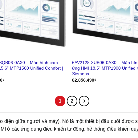
3QB06-0AX0 – Màn hình cảm
6AV2128-3UB06-0AX0 – Màn hìn
5.6” MTP1500 Unified Comfort |
ứng HMI 18.5” MTP1900 Unified C
Siemens
50
₫
82,856,490
₫
1
2
ao diện giữa người và máy). Nó là một thiết bị đầu cuối được
MI ở các ứng dụng điều khiển tự động, hệ thống điều khiển qu