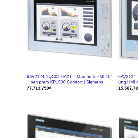
6AV2124-1QC02-0AX1 – Màn hình HMI 15”
6AV2124-
+ bàn phím KP1500 Comfort | Siemens
ứng HMI 
77,713,750
₫
15,507,7