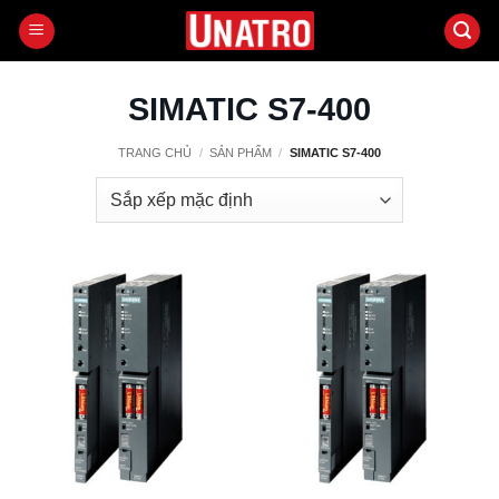
Bỏ
qua
nội
dung
SIMATIC S7-400
TRANG CHỦ
/
SẢN PHẨM
/
SIMATIC S7-400