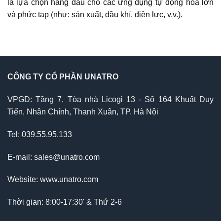
là lựa chọn hàng đầu cho các ứng dụng tự động hóa lớn
và phức tạp (như: sản xuất, dầu khí, điện lực, v.v.).
CÔNG TY CỔ PHẦN UNATRO
VPGD: Tầng 7, Tòa nhà Licogi 13 - Số 164 Khuất Duy
Tiến, Nhân Chính, Thanh Xuân, TP. Hà Nội
Tel: 039.55.95.133
E-mail: sales@unatro.com
Website: www.unatro.com
Thời gian: 8:00-17:30' & Thứ 2-6