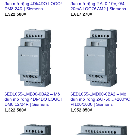
đun mở rộng 4DI/4DO LOGO!
đun mở rộng 2 AI 0-10V, 0/4-
DM8 24R | Siemens
20mA LOGO! AM2 | Siemens
1,322,580
₫
1,617,270
₫
6ED1055-1MB00-0BA2 – Mô
6ED1055-1MD00-0BA2 – Mô
đun mở rộng 4DI/4DO LOGO!
đun mở rộng 2AI -50…+200°/C
DM8 12/24R | Siemens
Pt100/1000 | Siemens
1,322,580
₫
1,952,850
₫