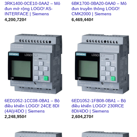
3RK1400-0CE10-0AA2 – Mô
6BK1700-0BA20-0AA0 – Mô
đun mở rộng LOGO! AS-
đun truyền thông LOGO!
INTERFACE | Siemens
CMK2000 | Siemens
4,200,720
₫
6,469,440
₫
6ED1052-1CC08-0BA1 – Bộ
6ED1052-1FB08-0BA1 – Bộ
điều khiển LOGO! 24CE 8DI
điều khiển LOGO! 230RCE
(4AI)/4DO | Siemens
8DI/4DO | Siemens
2,248,950
₫
2,604,270
₫