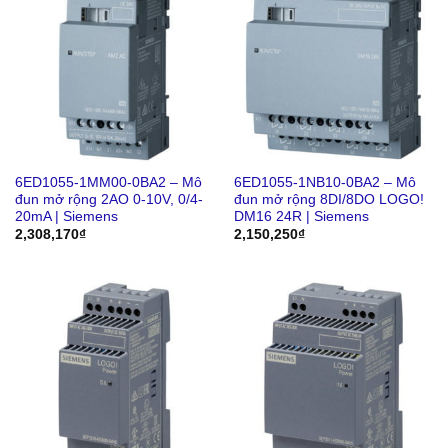
6ED1055-1MM00-0BA2 – Mô
6ED1055-1NB10-0BA2 – Mô
đun mở rộng 2AO 0-10V, 0/4-
đun mở rộng 8DI/8DO LOGO!
20mA | Siemens
DM16 24R | Siemens
2,308,170
₫
2,150,250
₫