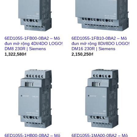
6ED1055-1FB00-0BA2 – Mô
6ED1055-1FB10-0BA2 – Mô
đun mở rộng 4DI/4DO LOGO!
đun mở rộng 8DI/8DO LOGO!
DM8 230R | Siemens
DM16 230R | Siemens
1,322,580
₫
2,150,250
₫
6ED1055-1HB00-0BA2 – Mô
6ED1055-1MA00-0BA2 – Mô