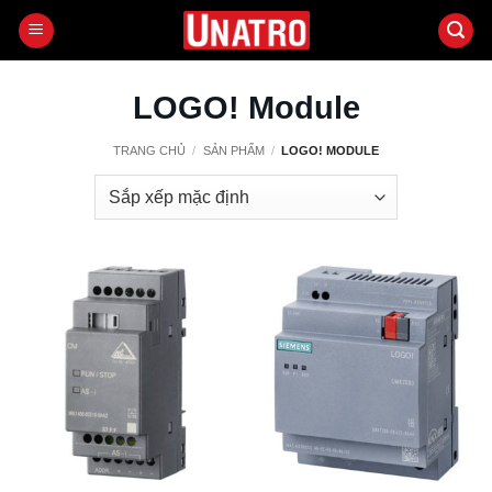
Bỏ
qua
nội
dung
LOGO! Module
TRANG CHỦ
/
SẢN PHẨM
/
LOGO! MODULE