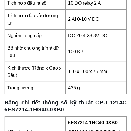
Tích hợp đầu ra số
10 DO relay 2 A
Tích hợp đầu vào tương
2 AI 0-10 V DC
tự
Nguồn cung cấp
DC 20.4-28.8V DC
Bộ nhớ chương trình/ dữ
100 KB
liệu
Kích thước (Rộng x Cao x
110 x 100 x 75 mm
Sâu)
Trọng lượng
435 g
Bảng chi tiết thông số kỹ thuật CPU 1214C
6ES7214-1HG40-0XB0
6ES7214-1HG40-0XB0