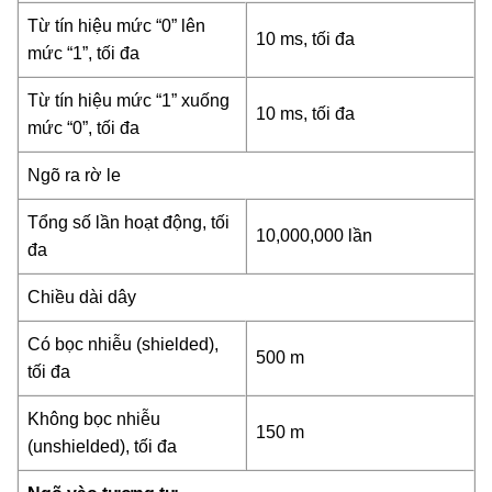
Từ tín hiệu mức “0” lên
10 ms, tối đa
mức “1”, tối đa
Từ tín hiệu mức “1” xuống
10 ms, tối đa
mức “0”, tối đa
Ngõ ra rờ le
Tổng số lần hoạt động, tối
10,000,000 lần
đa
Chiều dài dây
Có bọc nhiễu (shielded),
500 m
tối đa
Không bọc nhiễu
150 m
(unshielded), tối đa