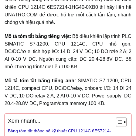
khiển CPU 1214C 6ES7214-1HG40-0XB0 thì hãy liên hệ
UNATRO.COM để được hỗ trợ một cách tận tâm, nhanh
chóng và hiệu quả nhé.
Mô tả tóm tắt bằng tiếng việt:
Bộ điều khiển lập trình PLC
SIMATIC S7-1200, CPU 1214C, CPU nhỏ gọn,
DC/DC/rơle, tích hợp I/O: 14 DI 24 V DC; 10 DO rơle 2 A; 2
AI 0-10 V DC, Nguồn cung cấp: DC 20.4-28.8V DC, Bộ
nhớ chương trình/ dữ liệu 100 KB.
Mô tả tóm tắt bằng tiếng anh:
SIMATIC S7-1200, CPU
1214C, compact CPU, DC/DC/relay, onboard I/O: 14 DI 24
V DC; 10 DO relay 2 A; 2 AI 0-10 V DC, Power supply: DC
20.4-28.8V DC, Program/data memory 100 KB.
Xem nhanh...
Bảng tóm tắt thông số kỹ thuật CPU 1214C 6ES7214-