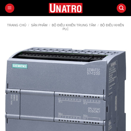
Bỏ
qua
nội
dung
TRANG CHỦ
/
SẢN PHẨM
/
BỘ ĐIỀU KHIỂN TRUNG TÂM
/
BỘ ĐIỀU KHIỂN
PLC