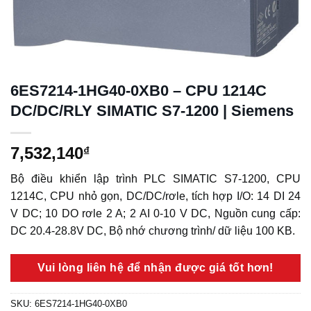
6ES7214-1HG40-0XB0 – CPU 1214C
DC/DC/RLY SIMATIC S7-1200 | Siemens
7,532,140
₫
Bộ điều khiển lập trình PLC SIMATIC S7-1200, CPU
1214C, CPU nhỏ gọn, DC/DC/rơle, tích hợp I/O: 14 DI 24
V DC; 10 DO rơle 2 A; 2 AI 0-10 V DC, Nguồn cung cấp:
DC 20.4-28.8V DC, Bộ nhớ chương trình/ dữ liệu 100 KB.
Vui lòng liên hệ để nhận được giá tốt hơn!
SKU:
6ES7214-1HG40-0XB0