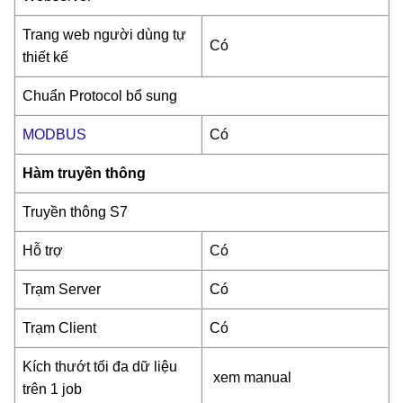
Trang web người dùng tự
Có
thiết kế
Chuẩn Protocol bổ sung
MODBUS
Có
Hàm truyền thông
Truyền thông S7
Hỗ trợ
Có
Trạm Server
Có
Trạm Client
Có
Kích thướt tối đa dữ liệu
xem manual
trên 1 job