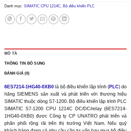
Danh mục:
SIMATIC CPU 1214C
,
Bộ điều khiển PLC
MÔ TẢ
THÔNG TIN BỔ SUNG
ĐÁNH GIÁ (0)
6ES7214-1HG40-0XB0
là bộ điều khiển lập trình (
PLC
) do
hãng SIEMENS sản xuất và phát triển với thương hiệu
SIMATIC thuộc dòng S7-1200. Bộ điều khiển lập trình PLC
SIMATIC S7-1200 CPU 1214C DC/DC/relay (6ES7214-
1HG40-0XB0) được Công ty CP UNATRO phát triển và
phân phối rộng rãi trên thị trường Việt Nam. Nếu quý
khách hàng đang có nhu cầu cần tư vấn hay mua bộ điều