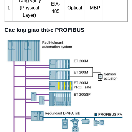
Tầng vật lý
EIA-
1
(Physical
Optical
MBP
485
Layer)
Các loại giao thức PROFIBUS