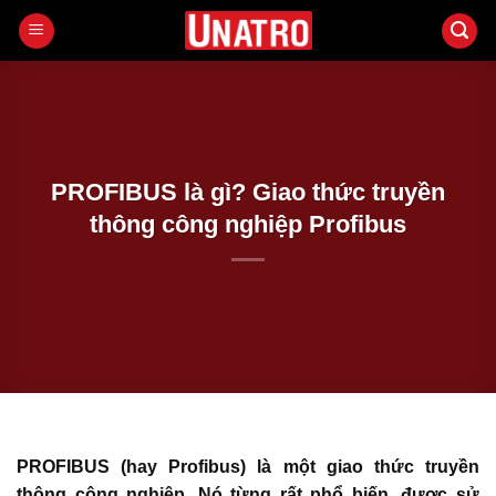
Bỏ
qua
nội
dung
PROFIBUS là gì? Giao thức truyền
thông công nghiệp Profibus
PROFIBUS (hay Profibus) là một giao thức truyền
thông công nghiệp. Nó từng rất phổ biến, được sử