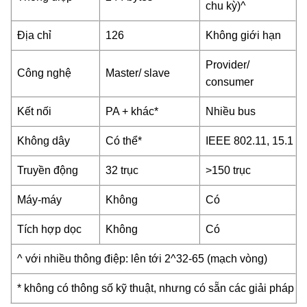
chu kỳ)^
Địa chỉ
126
Không giới hạn
Provider/
Công nghệ
Master/ slave
consumer
Kết nối
PA + khác*
Nhiều bus
Không dây
Có thể*
IEEE 802.11, 15.1
Truyền động
32 trục
>150 trục
Máy-máy
Không
Có
Tích hợp dọc
Không
Có
^ với nhiều thông điệp: lên tới 2^32-65 (mạch vòng)
* không có thông số kỹ thuật, nhưng có sẵn các giải pháp