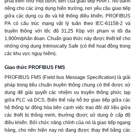
phát triển như một bước tiến của giao tiếp HART. Nó dành
riêng cho các ứng dụng hiện trường, nơi yêu cầu giao tiếp
giữa các dụng cụ đo và hệ thống điều khiển. PROFIBUS
PA có cấu trúc mạng vật lý tuân theo IEC-61158-2 và
truyền thông với tốc độ 31,25 Kbp với phạm vi tối đa
1.900m/phân đoạn. Chuẩn giao thức này được thiết kế cho
những ứng dụng Intrinsically Safe (có thể hoạt động trong
các khu vực nguy hiểm).
Giao thức PROFIBUS FMS
PROFIBUS FMS (Field bus Message Specification) là giải
pháp trong tiêu chuẩn truyền thông chung có thể được sử
dụng để giải quyết các nhiệm vụ truyền thông phức tạp
giữa PLC và DCS. Biến thể này hỗ trợ giao tiếp giữa các
hệ thống tự động hóa bên cạnh việc trao đổi dữ liệu giữa
các thiết bị thông minh, thường được sử dụng ở cấp độ
điều khiển. Bởi chức năng chính của nó là giao tiếp ngang
hàng, cho nên hiện nay nó đang được thay thế bằng các