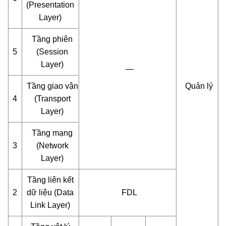
(Presentation
Layer)
Tầng phiên
5
(Session
Layer)
—
Tầng giao vận
Quản lý
4
(Transport
Layer)
Tầng mạng
3
(Network
Layer)
Tầng liên kết
2
dữ liệu (Data
FDL
Link Layer)