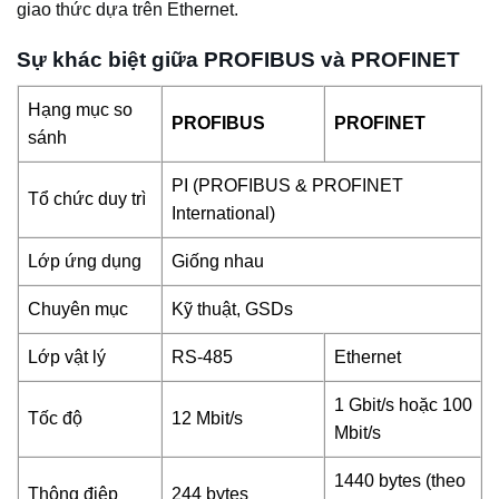
giao thức dựa trên Ethernet.
Sự khác biệt giữa PROFIBUS và PROFINET
Hạng mục so
PROFIBUS
PROFINET
sánh
PI (PROFIBUS & PROFINET
Tổ chức duy trì
International)
Lớp ứng dụng
Giống nhau
Chuyên mục
Kỹ thuật, GSDs
Lớp vật lý
RS-485
Ethernet
1 Gbit/s hoặc 100
Tốc độ
12 Mbit/s
Mbit/s
1440 bytes (theo
Thông điệp
244 bytes