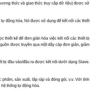
phương thức và giao thức truy cập dữ liệu) được sử
g tự động hóa. Nó được sử dụng để kết nối các thiết
 thiết kế để đơn giản hóa việc kết nối các thiết bị
n nguồn được truyền qua một dây cáp đơn giản, giảm
ết bị đầu vào/đầu ra được kết nối dưới dạng Slave.
hẩm, sản xuất, lắp ráp và đóng gói, v.v. Với tính
c hệ thống tự động hóa.