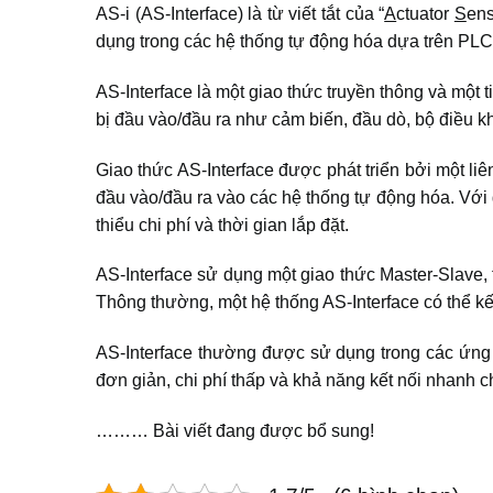
AS-i (AS-Interface) là từ viết tắt của “
A
ctuator
S
en
dụng trong các hệ thống tự động hóa dựa trên PL
AS-Interface là một giao thức truyền thông và một 
bị đầu vào/đầu ra như cảm biến, đầu dò, bộ điều khi
Giao thức AS-Interface được phát triển bởi một liê
đầu vào/đầu ra vào các hệ thống tự động hóa. Với 
thiểu chi phí và thời gian lắp đặt.
AS-Interface sử dụng một giao thức Master-Slave, 
Thông thường, một hệ thống AS-Interface có thể kết 
AS-Interface thường được sử dụng trong các ứng d
đơn giản, chi phí thấp và khả năng kết nối nhanh 
……… Bài viết đang được bổ sung!