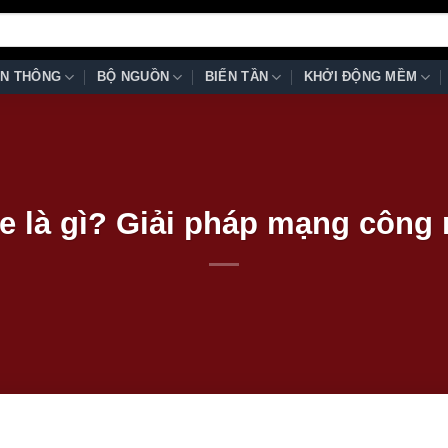
N THÔNG
BỘ NGUỒN
BIẾN TẦN
KHỞI ĐỘNG MỀM
ce là gì? Giải pháp mạng công 