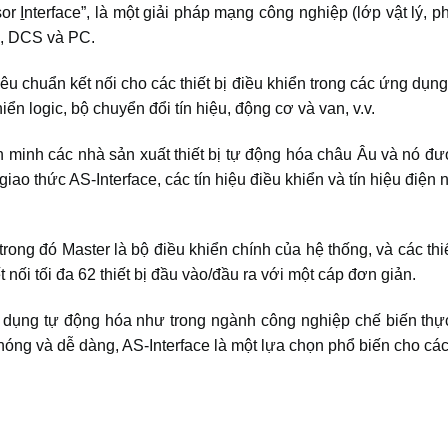
sor
I
nterface”, là một giải pháp mạng công nghiệp (lớp vật lý, 
C, DCS và PC.
tiêu chuẩn kết nối cho các thiết bị điều khiển trong các ứng dụn
ển logic, bộ chuyển đổi tín hiệu, động cơ và van, v.v.
n minh các nhà sản xuất thiết bị tự động hóa châu Âu và nó được
giao thức AS-Interface, các tín hiệu điều khiển và tín hiệu điệ
trong đó Master là bộ điều khiển chính của hệ thống, và các thi
nối tối đa 62 thiết bị đầu vào/đầu ra với một cáp đơn giản.
ụng tự động hóa như trong ngành công nghiệp chế biến thực p
chóng và dễ dàng, AS-Interface là một lựa chọn phổ biến cho cá