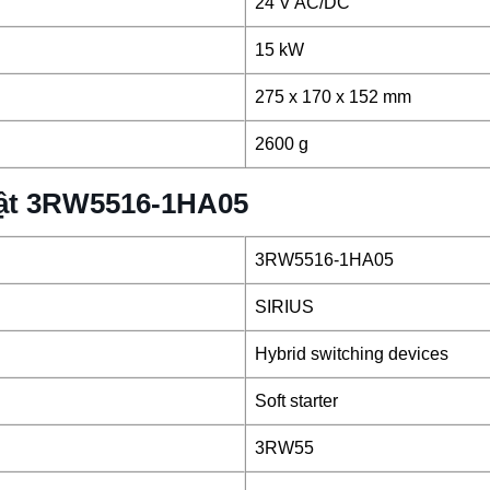
24 V AC/DC
15 kW
275 x 170 x 152 mm
2600 g
huật 3RW5516-1HA05
3RW5516-1HA05
SIRIUS
Hybrid switching devices
Soft starter
3RW55