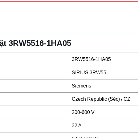
huật 3RW5516-1HA05
3RW5516-1HA05
SIRIUS 3RW55
Siemens
Czech Republic (Séc) / CZ
200-600 V
32 A