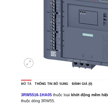
MÔ TẢ
THÔNG TIN BỔ SUNG
ĐÁNH GIÁ (0)
3RW5516-1HA05
thuộc loại
khởi động mềm
hiệ
thuộc dòng 3RW55.