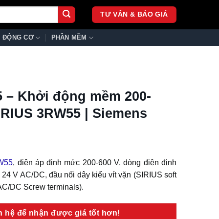
TƯ VẤN & BÁO GIÁ
ĐỘNG CƠ
PHẦN MỀM
 – Khởi động mềm 200-
IRIUS 3RW55 | Siemens
W55
, điện áp định mức 200-600 V, dòng điện định
 24 V AC/DC, đầu nối dây kiểu vít vặn (SIRIUS soft
 AC/DC Screw terminals).
ên hệ để nhận được giá tốt hơn!