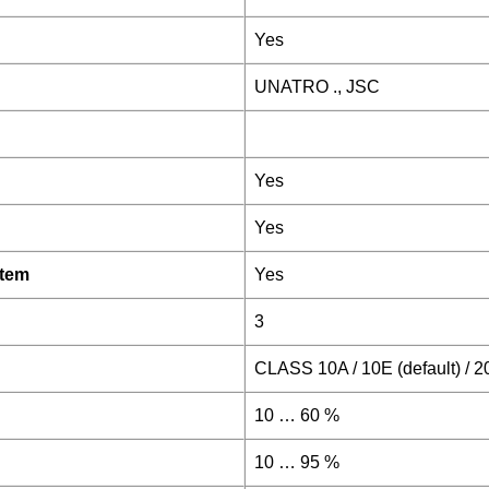
Yes
UNATRO ., JSC
Yes
Yes
stem
Yes
3
CLASS 10A / 10E (default) / 2
10 … 60 %
10 … 95 %