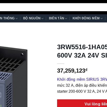
N THÔNG
BỘ NGUỒN
BIẾN TẦN
KHỞI ĐỘNG MỀM
3RW5516-1HA05
600V 32A 24V S
37,259,123
₫
Khởi động mềm SIRIUS 3R
mức 32 A, điện áp điều khiển
starter 200-600 V 32 A, 24 V
Vui lòng li