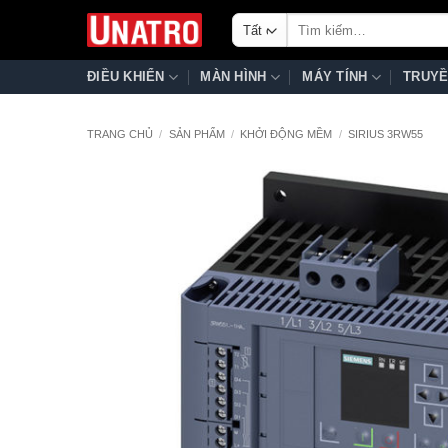
Bỏ
Tìm
qua
kiếm:
nội
ĐIỀU KHIỂN
MÀN HÌNH
MÁY TÍNH
TRUYỀ
dung
TRANG CHỦ
/
SẢN PHẨM
/
KHỞI ĐỘNG MỀM
/
SIRIUS 3RW55