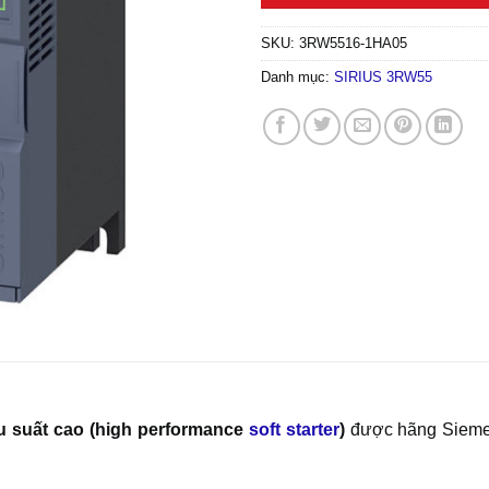
SKU:
3RW5516-1HA05
Danh mục:
SIRIUS 3RW55
u suất cao (high performance
soft starter
)
được hãng Siemen