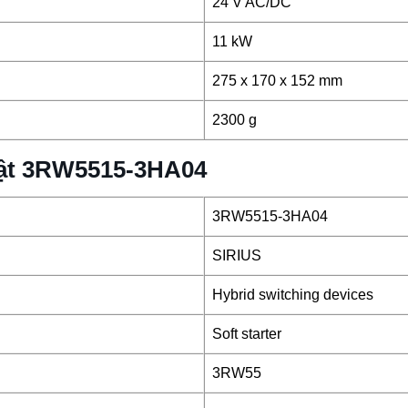
24 V AC/DC
11 kW
275 x 170 x 152 mm
2300 g
huật 3RW5515-3HA04
3RW5515-3HA04
SIRIUS
Hybrid switching devices
Soft starter
3RW55