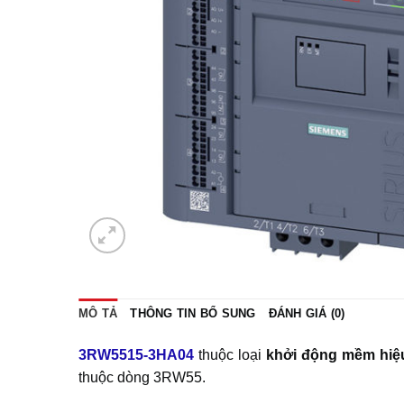
MÔ TẢ
THÔNG TIN BỔ SUNG
ĐÁNH GIÁ (0)
3RW5515-3HA04
thuộc loại
khởi động mềm
hiệ
thuộc dòng 3RW55.