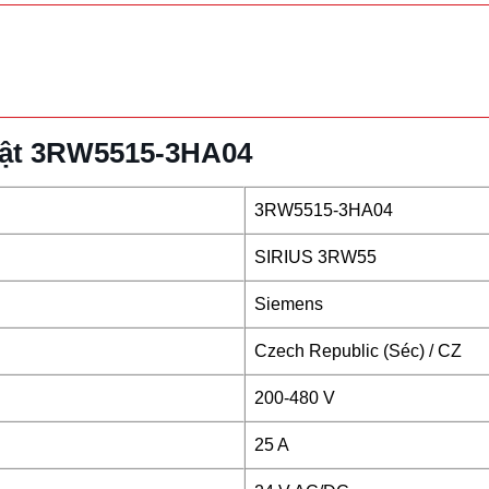
huật 3RW5515-3HA04
3RW5515-3HA04
SIRIUS 3RW55
Siemens
Czech Republic (Séc) / CZ
200-480 V
25 A