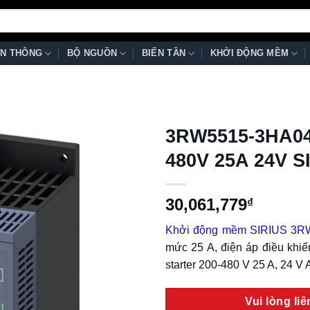
N THÔNG
BỘ NGUỒN
BIẾN TẦN
KHỞI ĐỘNG MỀM
3RW5515-3HA04
480V 25A 24V S
30,061,779
₫
Khởi động mềm SIRIUS 3R
mức 25 A, điện áp điều khiể
starter 200-480 V 25 A, 24 V 
Vui lòng li