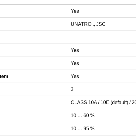
Yes
UNATRO ., JSC
Yes
Yes
stem
Yes
3
CLASS 10A / 10E (default) / 2
10 … 60 %
10 … 95 %