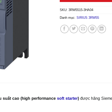
SKU:
3RW5515-3HA04
Danh mục:
SIRIUS 3RW55
u suất cao (high performance
soft starter
)
được hãng Siemen