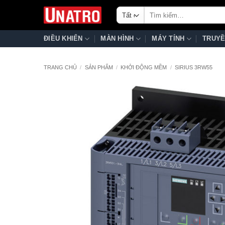
Bỏ
Tìm
qua
kiếm:
nội
ĐIỀU KHIỂN
MÀN HÌNH
MÁY TÍNH
TRUYỀ
dung
TRANG CHỦ
/
SẢN PHẨM
/
KHỞI ĐỘNG MỀM
/
SIRIUS 3RW55