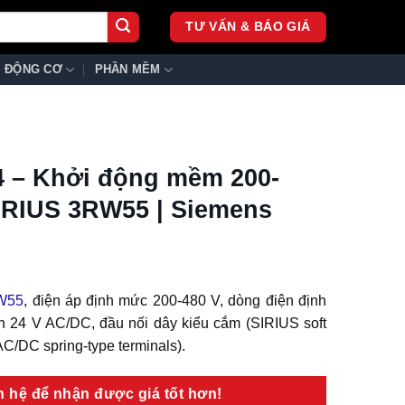
TƯ VẤN & BÁO GIÁ
ĐỘNG CƠ
PHẦN MỀM
 – Khởi động mềm 200-
IRIUS 3RW55 | Siemens
W55
, điện áp định mức 200-480 V, dòng điện định
n 24 V AC/DC, đầu nối dây kiểu cắm (SIRIUS soft
AC/DC spring-type terminals).
ên hệ để nhận được giá tốt hơn!