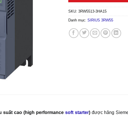
SKU:
3RW5513-3HA15
Danh mục:
SIRIUS 3RW55
u suất cao (high performance
soft starter
)
được hãng Siemen