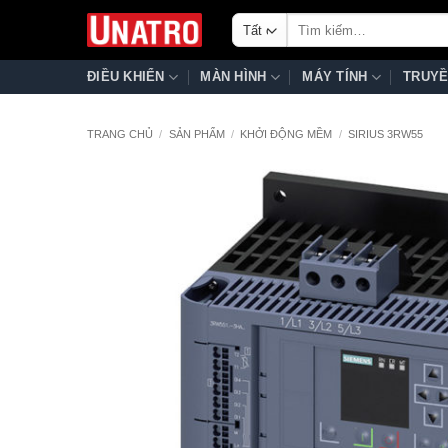
Bỏ
Tìm
qua
kiếm:
nội
ĐIỀU KHIỂN
MÀN HÌNH
MÁY TÍNH
TRUYỀ
dung
TRANG CHỦ
/
SẢN PHẨM
/
KHỞI ĐỘNG MỀM
/
SIRIUS 3RW55