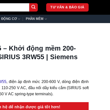
TƯ VẤN & BÁO GIÁ
ĐỘNG CƠ
PHẦN MỀM
 – Khởi động mềm 200-
SIRIUS 3RW55 | Siemens
W55
, điện áp định mức 200-600 V, dòng điện định
n 110-250 V AC, đầu nối dây kiểu cắm (SIRIUS soft
50 V AC spring-type terminals).
ên hệ để nhận được giá tốt hơn!