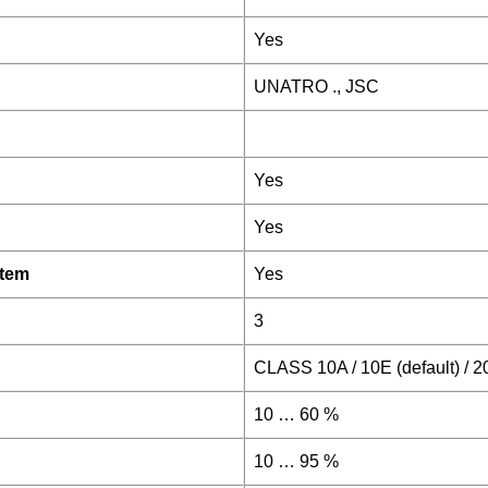
Yes
UNATRO ., JSC
Yes
Yes
stem
Yes
3
CLASS 10A / 10E (default) / 2
10 … 60 %
10 … 95 %