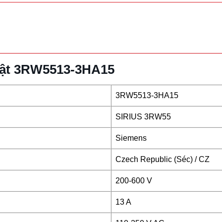
huật 3RW5513-3HA15
3RW5513-3HA15
SIRIUS 3RW55
Siemens
Czech Republic (Séc) / CZ
200-600 V
13 A