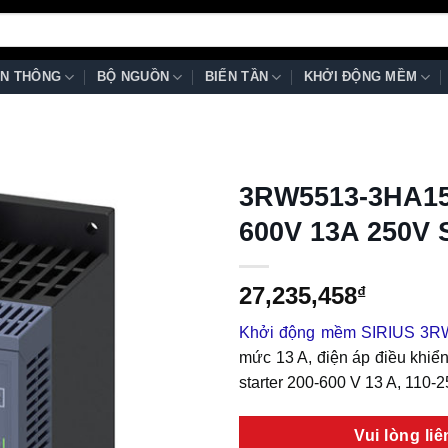
N THÔNG
BỘ NGUỒN
BIẾN TẦN
KHỞI ĐỘNG MỀM
3RW5513-3HA15
600V 13A 250V 
27,235,458
₫
Khởi động mềm SIRIUS 3R
mức 13 A, điện áp điều khiể
starter 200-600 V 13 A, 110-2
Vui lòng li