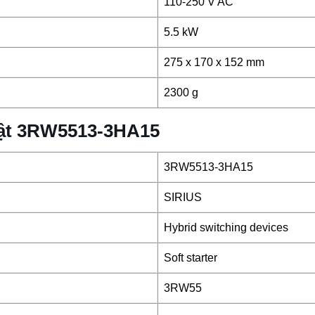
110-250 V AC
5.5 kW
275 x 170 x 152 mm
2300 g
huật 3RW5513-3HA15
3RW5513-3HA15
SIRIUS
Hybrid switching devices
Soft starter
3RW55