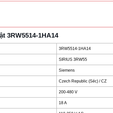
huật 3RW5514-1HA14
3RW5514-1HA14
SIRIUS 3RW55
Siemens
Czech Republic (Séc) / CZ
200-480 V
18 A