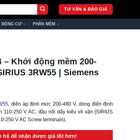
TƯ VẤN & BÁO GIÁ
ĐỘNG CƠ
PHẦN MỀM
 – Khởi động mềm 200-
SIRIUS 3RW55 | Siemens
W55
, điện áp định mức 200-480 V, dòng điện định
n 110-250 V AC, đầu nối dây kiểu vít vặn (SIRIUS
110-250 V AC Screw terminals).
ên hệ để nhận được giá tốt hơn!