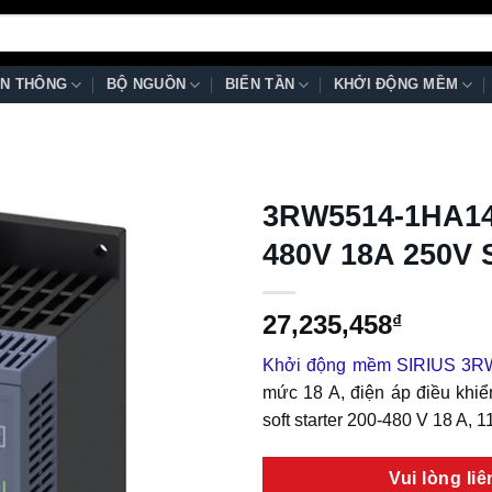
N THÔNG
BỘ NGUỒN
BIẾN TẦN
KHỞI ĐỘNG MỀM
3RW5514-1HA14
480V 18A 250V 
27,235,458
₫
Khởi động mềm SIRIUS 3R
mức 18 A, điện áp điều khiể
soft starter 200-480 V 18 A, 
Vui lòng li