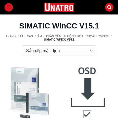
Bỏ
qua
nội
dung
SIMATIC WinCC V15.1
TRANG CHỦ
/
SẢN PHẨM
/
PHẦN MỀM TỰ ĐỘNG HÓA
/
SIMATIC WINCC
/
SIMATIC WINCC V15.1