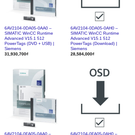
6AV2104-0DA05-0AA0 –
6AV2104-0DA05-0AH0 –
SIMATIC WinCC Runtime
SIMATIC WinCC Runtime
Advanced V15.1 512
Advanced V15.1 512
PowerTags (DVD + USB) |
PowerTags (Download) |
Siemens
Siemens
31,930,700
₫
28,584,000
₫
6AV2104-0FA05-0AA0 –
6AV2104-0FA05-0AH0 –