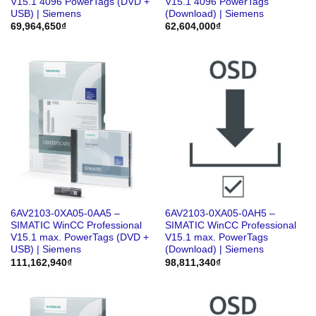
V15.1 4096 PowerTags (DVD +
V15.1 4096 PowerTags
USB) | Siemens
(Download) | Siemens
69,964,650
₫
62,604,000
₫
6AV2103-0XA05-0AA5 –
6AV2103-0XA05-0AH5 –
SIMATIC WinCC Professional
SIMATIC WinCC Professional
V15.1 max. PowerTags (DVD +
V15.1 max. PowerTags
USB) | Siemens
(Download) | Siemens
111,162,940
₫
98,811,340
₫