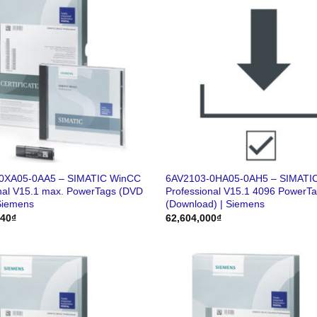
0XA05-0AA5 – SIMATIC WinCC
6AV2103-0HA05-0AH5 – SIMATI
nal V15.1 max. PowerTags (DVD
Professional V15.1 4096 PowerT
Siemens
(Download) | Siemens
940
₫
62,604,000
₫