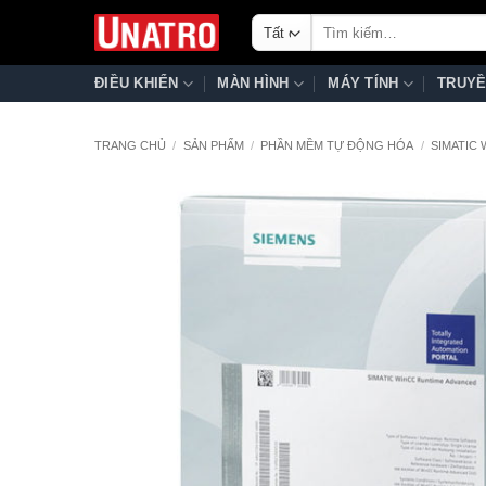
Bỏ
Tìm
qua
kiếm:
nội
ĐIỀU KHIỂN
MÀN HÌNH
MÁY TÍNH
TRUYỀ
dung
TRANG CHỦ
/
SẢN PHẨM
/
PHẦN MỀM TỰ ĐỘNG HÓA
/
SIMATIC