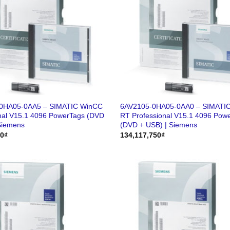
0HA05-0AA5 – SIMATIC WinCC
6AV2105-0HA05-0AA0 – SIMATI
nal V15.1 4096 PowerTags (DVD
RT Professional V15.1 4096 Pow
Siemens
(DVD + USB) | Siemens
50
₫
134,117,750
₫