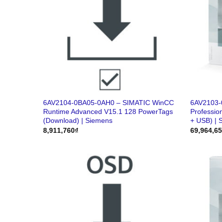
6AV2104-0BA05-0AH0 – SIMATIC WinCC
6AV2103-
Runtime Advanced V15.1 128 PowerTags
Professio
(Download) | Siemens
+ USB) | 
8,911,760
₫
69,964,6