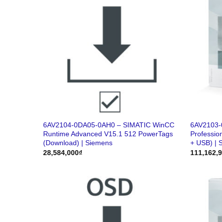
6AV2104-0DA05-0AH0 – SIMATIC WinCC
6AV2103-
Runtime Advanced V15.1 512 PowerTags
Professio
(Download) | Siemens
+ USB) | 
28,584,000
₫
111,162,