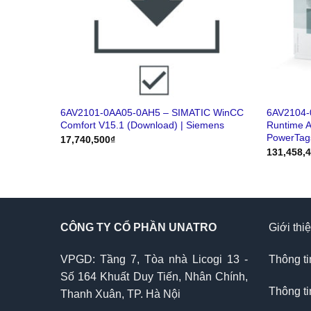
6AV2101-0AA05-0AH5 – SIMATIC WinCC
6AV2104-
Comfort V15.1 (Download) | Siemens
Runtime 
PowerTag
17,740,500
₫
131,458,
CÔNG TY CỔ PHẦN UNATRO
Giới thi
VPGD: Tầng 7, Tòa nhà Licogi 13 -
Thông ti
Số 164 Khuất Duy Tiến, Nhân Chính,
Thông ti
Thanh Xuân, TP. Hà Nội