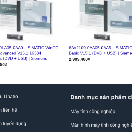
0LA05-0AA0 – SIMATIC WinCC
6AV2100-0AA05-0AA5 – SIMATI
Advanced V15.1 16384
Basic V15.1 (DVD + USB) | Siem
s (DVD + USB) | Siemens
2,909,400
₫
450
₫
ệu Unatro
Danh mục sản phẩm c
n liên hệ
Máy tính công nghiệp
n tuyển dụng
Màn hình máy tính công nghi