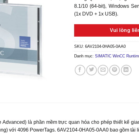
8.1/10 (64-bit), Windows Se
(1x DVD + 1x USB).
Vui lòng li
SKU:
6AV2104-0HA05-0AA0
Danh mục:
SIMATIC WinCC Runtim
dvanced) là phần mềm trực quan hóa cho phép thiết kế giao 
dùng) với 4096 PowerTags. 6AV2104-0HA05-0AA0 bao gồm tài l