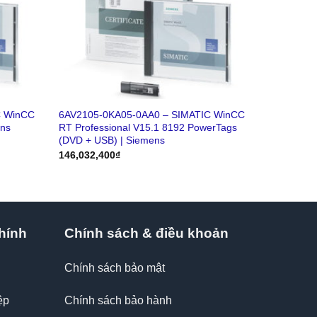
C WinCC
6AV2105-0KA05-0AA0 – SIMATIC WinCC
ens
RT Professional V15.1 8192 PowerTags
(DVD + USB) | Siemens
146,032,400
₫
hính
Chính sách & điều khoản
Chính sách bảo mật
ệp
Chính sách bảo hành