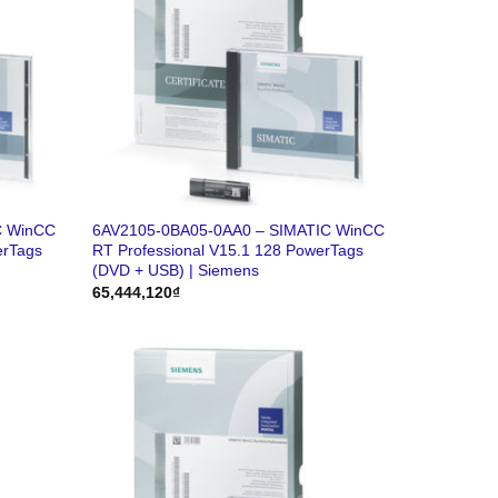
C WinCC
6AV2105-0BA05-0AA0 – SIMATIC WinCC
erTags
RT Professional V15.1 128 PowerTags
(DVD + USB) | Siemens
65,444,120
₫