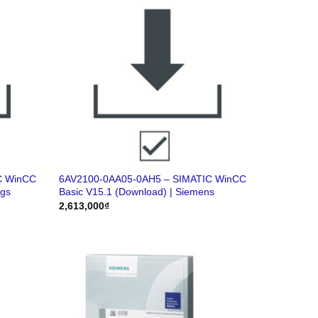
C WinCC
6AV2100-0AA05-0AH5 – SIMATIC WinCC
ags
Basic V15.1 (Download) | Siemens
2,613,000
₫