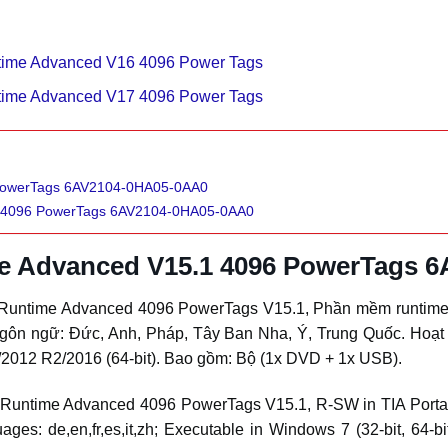
me Advanced V16 4096 Power Tags
me Advanced V17 4096 Power Tags
PowerTags 6AV2104-0HA05-0AA0
1 4096 PowerTags 6AV2104-0HA05-0AA0
e Advanced V15.1 4096 PowerTags 
ntime Advanced 4096 PowerTags V15.1, Phần mềm runtime tro
ngôn ngữ: Đức, Anh, Pháp, Tây Ban Nha, Ý, Trung Quốc. Hoạt đ
/2012 R2/2016 (64-bit). Bao gồm: Bộ (1x DVD + 1x USB).
untime Advanced 4096 PowerTags V15.1, R-SW in TIA Portal
ges: de,en,fr,es,it,zh; Executable in Windows 7 (32-bit, 64-