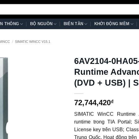
N THÔNG
BỘ NGUỒN
BIẾN TẦN
KHỞI ĐỘNG MỀM
 WINCC
/
SIMATIC WINCC V15.1
6AV2104-0HA05
Runtime Advanc
(DVD + USB) | 
72,744,420
₫
SIMATIC WinCC Runtime 
runtime trong TIA Portal; 
License key trên USB; Class
Trung Quốc. Hoạt động trên 