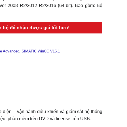
rver 2008 R2/2012 R2/2016 (64-bit). Bao gồm: Bộ
ên hệ để nhận được giá tốt hơn!
e Advanced
,
SIMATIC WinCC V15.1
diện – vận hành điều khiển và giám sát hệ thống
iệu, phần mềm trên DVD và license trên USB.