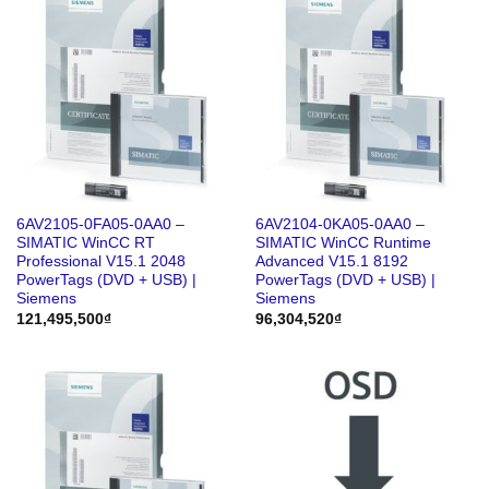
6AV2105-0FA05-0AA0 –
6AV2104-0KA05-0AA0 –
SIMATIC WinCC RT
SIMATIC WinCC Runtime
Professional V15.1 2048
Advanced V15.1 8192
PowerTags (DVD + USB) |
PowerTags (DVD + USB) |
Siemens
Siemens
121,495,500
₫
96,304,520
₫