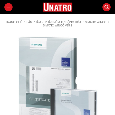
Bỏ
qua
nội
dung
TRANG CHỦ
/
SẢN PHẨM
/
PHẦN MỀM TỰ ĐỘNG HÓA
/
SIMATIC WINCC
/
SIMATIC WINCC V15.1