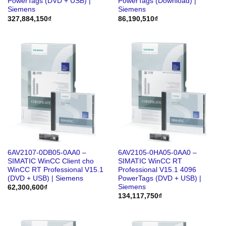
PowerTags (DVD + USB) |
PowerTags (Download) |
Siemens
Siemens
327,884,150
₫
86,190,510
₫
6AV2107-0DB05-0AA0 –
6AV2105-0HA05-0AA0 –
SIMATIC WinCC Client cho
SIMATIC WinCC RT
WinCC RT Professional V15.1
Professional V15.1 4096
(DVD + USB) | Siemens
PowerTags (DVD + USB) |
Siemens
62,300,600
₫
134,117,750
₫