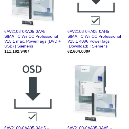
6AV2103-0XA05-0AA5 –
6AV2103-0HA05-0AH5 –
SIMATIC WinCC Professional
SIMATIC WinCC Professional
V15.1 max. PowerTags (DVD +
V15.1 4096 PowerTags
USB) | Siemens
(Download) | Siemens
111,162,940
₫
62,604,000
₫
6AV2100-0AA05-0AH5 –
6AV2100-0AA05-0AA5 –