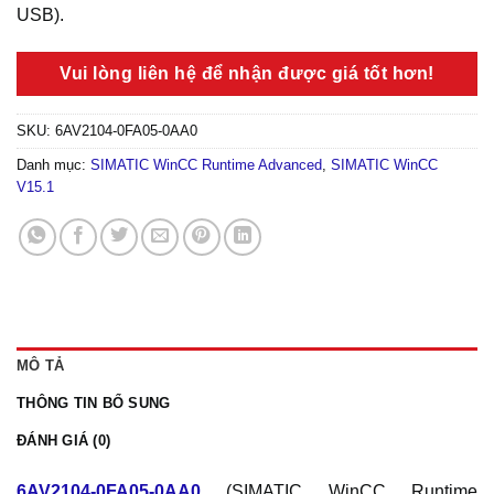
USB).
Vui lòng liên hệ để nhận được giá tốt hơn!
SKU:
6AV2104-0FA05-0AA0
Danh mục:
SIMATIC WinCC Runtime Advanced
,
SIMATIC WinCC
V15.1
MÔ TẢ
THÔNG TIN BỔ SUNG
ĐÁNH GIÁ (0)
6AV2104-0FA05-0AA0
(SIMATIC WinCC Runtime