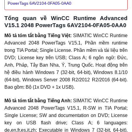
PowerTags 6AV2104-0FA05-0AA0
Tổng quan về WinCC Runtime Advanced
V15.1 2048 PowerTags 6AV2104-0FA05-0AA0
Mô tả tóm tắt bằng Tiếng Việt:
SIMATIC WinCC Runtime
Advanced 2048 PowerTags V15.1, Phần mềm runtime
trong TIA Portal; Single License. Phần mềm và tài liệu trên
DVD; License key trên USB; Class A; 6 ngôn ngữ: Đức,
Anh, Pháp, Tây Ban Nha, Ý, Trung Quốc. Hoạt động trên
hệ điều hành Windows 7 (32-bit, 64-bit), Windows 8.1/10
(64-bit), Windows Server 2008 R2/2012 R2/2016 (64-bit).
Bao gồm: Bộ (1x DVD + 1x USB).
Mô tả tóm tắt bằng Tiếng Anh:
SIMATIC WinCC Runtime
Advanced 2048 PowerTags V15.1, R-SW in TIA Portal;
Single License; SW and documentation on DVD; License
key on USB flash drive; Class A; 6 languages:
de,en,fr,es,it,zh; Executable in Windows 7 (32-bit, 64-bit),