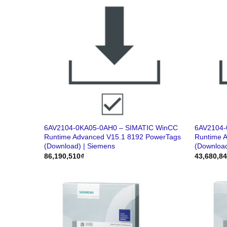
6AV2104-0KA05-0AH0 – SIMATIC WinCC
6AV2104-
Runtime Advanced V15.1 8192 PowerTags
Runtime 
(Download) | Siemens
(Download
86,190,510
₫
43,680,8