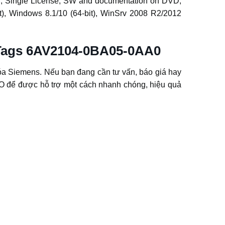
 Single License; SW and documentation on DVD;
bit), Windows 8.1/10 (64-bit), WinSrv 2008 R2/2012
rTags 6AV2104-0BA05-0AA0
a Siemens. Nếu bạn đang cần tư vấn, báo giá hay
để được hỗ trợ một cách nhanh chóng, hiệu quả