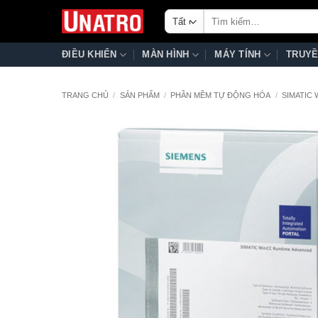
Bỏ
Tìm
qua
kiếm:
nội
ĐIỀU KHIỂN
MÀN HÌNH
MÁY TÍNH
TRUYỀ
dung
TRANG CHỦ
/
SẢN PHẨM
/
PHẦN MỀM TỰ ĐỘNG HÓA
/
SIMATIC