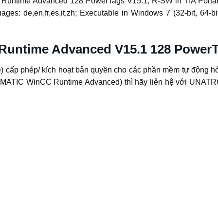
untime Advanced 128 PowerTags V15.1, R-SW in TIA Portal;
ges: de,en,fr,es,it,zh; Executable in Windows 7 (32-bit, 64-
 Runtime Advanced V15.1 128 Powe
cấp phép/ kích hoạt bản quyền cho các phần mềm tự động hó
ATIC WinCC Runtime Advanced) thì hãy liên hệ với UNATRO 