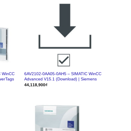
C WinCC
6AV2102-0AA05-0AH5 – SIMATIC WinCC
werTags
Advanced V15.1 (Download) | Siemens
44,118,900
₫