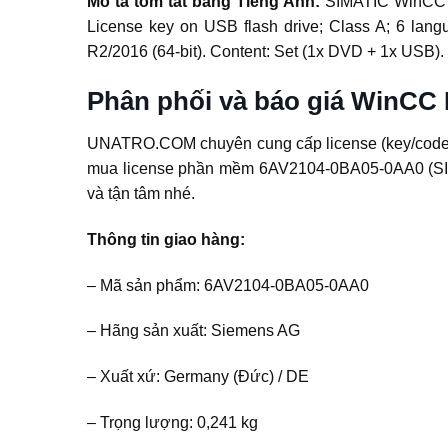
Mô tả tóm tắt bằng Tiếng Anh:
SIMATIC WinCC R
License key on USB flash drive; Class A; 6 langua
R2/2016 (64-bit). Content: Set (1x DVD + 1x USB).
Phân phối và báo giá WinCC
UNATRO.COM chuyên cung cấp license (key/code) 
mua license phần mềm 6AV2104-0BA05-0AA0 (SIM
và tận tâm nhé.
Thông tin giao hàng:
– Mã sản phẩm: 6AV2104-0BA05-0AA0
– Hãng sản xuất: Siemens AG
– Xuất xứ: Germany (Đức) / DE
– Trọng lượng: 0,241 kg