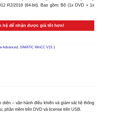
12 R2/2016 (64-bit). Bao gồm: Bộ (1x DVD + 1x
ên hệ để nhận được giá tốt hơn!
e Advanced
,
SIMATIC WinCC V15.1
diện – vận hành điều khiển và giám sát hệ thống
u, phần mềm trên DVD và license trên USB.