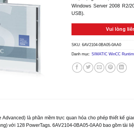
Windows Server 2008 R2/20
USB).
Vui lòng li
SKU:
6AV2104-0BA05-0AA0
Danh mục:
SIMATIC WinCC Runtim
dvanced) là phần mềm trực quan hóa cho phép thiết kế giao 
dùng) với 128 PowerTags. 6AV2104-0BA05-0AA0 bao gồm tài liệ