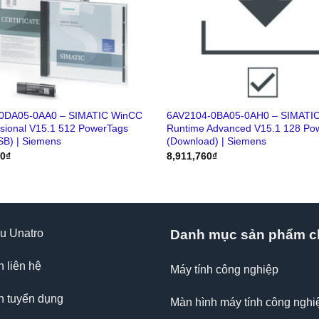
0DA05-0AA0 – SIMATIC WinCC
6AV2104-0BA05-0AH0 – SIMATI
sional V15.1 512 PowerTags
Runtime Advanced V15.1 128 Po
SB) | Siemens
(Download) | Siemens
80
₫
8,911,760
₫
ệu Unatro
Danh mục sản phẩm c
n liên hệ
Máy tính công nghiệp
n tuyển dụng
Màn hình máy tính công nghi