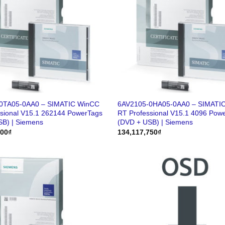
0TA05-0AA0 – SIMATIC WinCC
6AV2105-0HA05-0AA0 – SIMATI
sional V15.1 262144 PowerTags
RT Professional V15.1 4096 Pow
SB) | Siemens
(DVD + USB) | Siemens
800
₫
134,117,750
₫