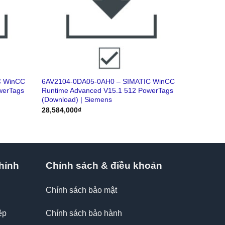
C WinCC
6AV2104-0DA05-0AH0 – SIMATIC WinCC
werTags
Runtime Advanced V15.1 512 PowerTags
(Download) | Siemens
28,584,000
₫
hính
Chính sách & điều khoản
Chính sách bảo mật
ệp
Chính sách bảo hành