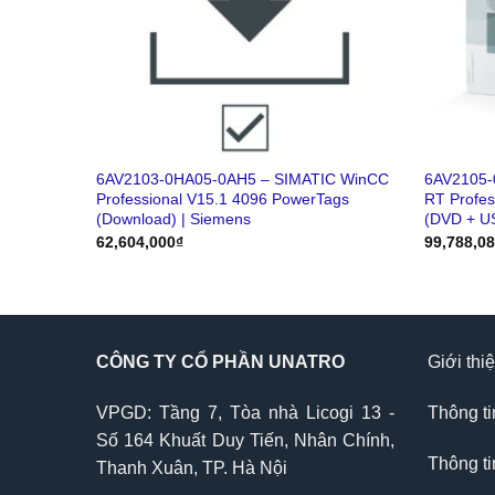
6AV2103-0HA05-0AH5 – SIMATIC WinCC
6AV2105-
Professional V15.1 4096 PowerTags
RT Profes
(Download) | Siemens
(DVD + U
62,604,000
₫
99,788,0
CÔNG TY CỔ PHẦN UNATRO
Giới thi
VPGD: Tầng 7, Tòa nhà Licogi 13 -
Thông ti
Số 164 Khuất Duy Tiến, Nhân Chính,
Thông ti
Thanh Xuân, TP. Hà Nội