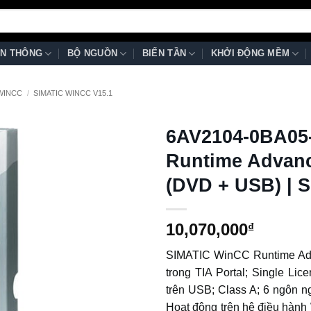
N THÔNG
BỘ NGUỒN
BIẾN TẦN
KHỞI ĐỘNG MỀM
 WINCC
/
SIMATIC WINCC V15.1
6AV2104-0BA05
Runtime Advanc
(DVD + USB) | 
10,070,000
₫
SIMATIC WinCC Runtime Ad
trong TIA Portal; Single Li
trên USB; Class A; 6 ngôn n
Hoạt động trên hệ điều hành W