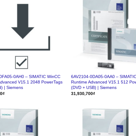
0FA05-0AH0 – SIMATIC WinCC
6AV2104-0DA05-0AA0 – SIMATI
Advanced V15.1 2048 PowerTags
Runtime Advanced V15.1 512 Po
) | Siemens
(DVD + USB) | Siemens
40
₫
31,930,700
₫