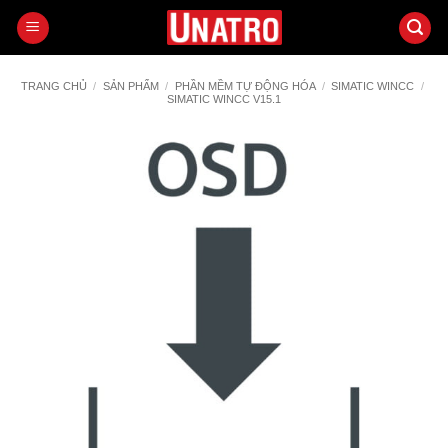
Bỏ
qua
nội
dung
TRANG CHỦ
/
SẢN PHẨM
/
PHẦN MỀM TỰ ĐỘNG HÓA
/
SIMATIC WINCC
/
SIMATIC WINCC V15.1