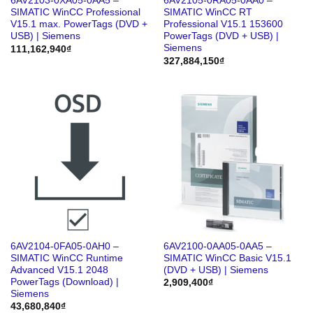
6AV2103-0XA05-0AA5 –
6AV2105-0RA05-0AA0 –
SIMATIC WinCC Professional
SIMATIC WinCC RT
V15.1 max. PowerTags (DVD +
Professional V15.1 153600
USB) | Siemens
PowerTags (DVD + USB) |
Siemens
111,162,940
₫
327,884,150
₫
6AV2104-0FA05-0AH0 –
6AV2100-0AA05-0AA5 –
SIMATIC WinCC Runtime
SIMATIC WinCC Basic V15.1
Advanced V15.1 2048
(DVD + USB) | Siemens
PowerTags (Download) |
2,909,400
₫
Siemens
43,680,840
₫