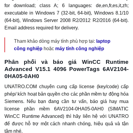
for download; class A; 6 languages: de,en,fr,es,it,zh;
executable in Windows 7 (32-bit, 64-bit), Windows 8.1/10
(64-bit), Windows Server 2008 R2/2012 R2/2016 (64-bit).
Email address required for delivery.
Tham khảo dòng máy tính phù hợp tại:
laptop
công nghiệp
hoặc
máy tính công nghiệp
Phân phối và báo giá WinCC Runtime
Advanced V15.1 4096 PowerTags 6AV2104-
0HA05-0AH0
UNATRO.COM chuyên cung cấp license (key/code) cấp
phép/ kích hoạt bản quyền cho các phần mềm tự động hóa
Siemens. Nếu bạn đang cần tư vấn, báo giá hay mua
license phần mềm 6AV2104-0HA05-0AH0 (SIMATIC
WinCC Runtime Advanced) thì hãy liên hệ với UNATRO
để được hỗ trợ một cách nhanh chóng, hiệu quả và tận
tâm nhé.