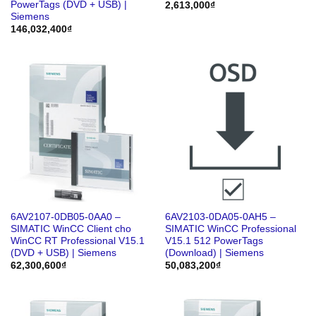
PowerTags (DVD + USB) |
2,613,000
₫
Siemens
146,032,400
₫
6AV2107-0DB05-0AA0 –
6AV2103-0DA05-0AH5 –
SIMATIC WinCC Client cho
SIMATIC WinCC Professional
WinCC RT Professional V15.1
V15.1 512 PowerTags
(DVD + USB) | Siemens
(Download) | Siemens
62,300,600
₫
50,083,200
₫