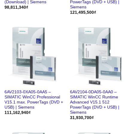
(Download) | Siemens
PowerTags (DVD + USB) |
Siemens
98,811,340
₫
121,495,500
₫
6AV2103-0XA05-0AA5 –
6AV2104-0DA05-0AA0 –
SIMATIC WinCC Professional
SIMATIC WinCC Runtime
V15.1 max. PowerTags (DVD +
Advanced V15.1 512
USB) | Siemens
PowerTags (DVD + USB) |
Siemens
111,162,940
₫
31,930,700
₫