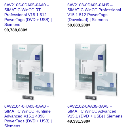
6AV2105-0DA05-0AA0 –
6AV2103-0DA05-0AH5 –
SIMATIC WinCC RT
SIMATIC WinCC Professional
Professional V15.1 512
V15.1 512 PowerTags
PowerTags (DVD + USB) |
(Download) | Siemens
Siemens
50,083,200
₫
99,788,080
₫
6AV2104-0HA05-0AA0 –
6AV2102-0AA05-0AA5 –
SIMATIC WinCC Runtime
SIMATIC WinCC Advanced
Advanced V15.1 4096
V15.1 (DVD + USB) | Siemens
PowerTags (DVD + USB) |
49,331,360
₫
Siemens