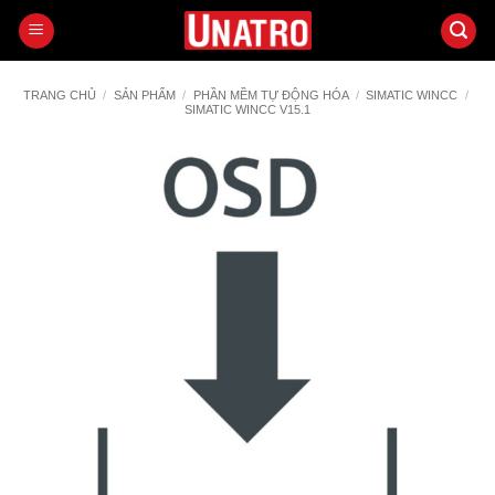
Bỏ
qua
nội
dung
TRANG CHỦ
/
SẢN PHẨM
/
PHẦN MỀM TỰ ĐỘNG HÓA
/
SIMATIC WINCC
/
SIMATIC WINCC V15.1