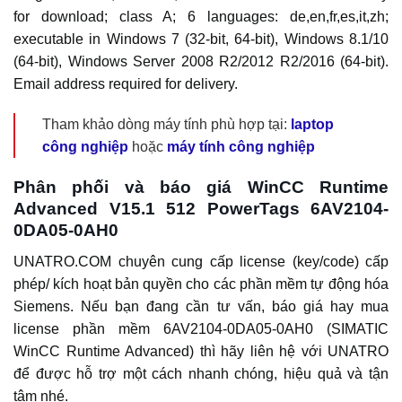
for download; class A; 6 languages: de,en,fr,es,it,zh;
executable in Windows 7 (32-bit, 64-bit), Windows 8.1/10
(64-bit), Windows Server 2008 R2/2012 R2/2016 (64-bit).
Email address required for delivery.
Tham khảo dòng máy tính phù hợp tại:
laptop
công nghiệp
hoặc
máy tính công nghiệp
Phân phối và báo giá WinCC Runtime
Advanced V15.1 512 PowerTags 6AV2104-
0DA05-0AH0
UNATRO.COM chuyên cung cấp license (key/code) cấp
phép/ kích hoạt bản quyền cho các phần mềm tự động hóa
Siemens. Nếu bạn đang cần tư vấn, báo giá hay mua
license phần mềm 6AV2104-0DA05-0AH0 (SIMATIC
WinCC Runtime Advanced) thì hãy liên hệ với UNATRO
để được hỗ trợ một cách nhanh chóng, hiệu quả và tận
tâm nhé.