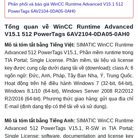
Phân phối và báo giá WinCC Runtime Advanced V15.1 512
PowerTags 6AV2104-0DA05-0AH0
Tổng quan về WinCC Runtime Advanced
V15.1 512 PowerTags 6AV2104-0DA05-0AH0
Mô tả tóm tắt bằng Tiếng Việt:
SIMATIC WinCC Runtime
Advanced 512 PowerTags V15.1, Phần mềm runtime trong
TIA Portal; Single License. Phần mềm, tài liệu và license
key được cung cấp dưới dạng tải về (download); class A; 6
ngôn ngữ: Đức, Anh, Pháp, Tây Ban Nha, Ý, Trung Quốc.
Hoạt động trên hệ điều hành Windows 7 (32-bit, 64-bit),
Windows 8.1/10 (64-bit), Windows Server 2008 R2/2012
R2/2016 (64-bit). Phương thức giao hàng: gửi qua địa chỉ
E-mail (định dạng tệp có thể tải về và sử dụng).
Mô tả tóm tắt bằng Tiếng Anh:
SIMATIC WinCC Runtime
Advanced 512 PowerTags V15.1, R-SW in TIA Portal;
Single License; software, documentation and license key