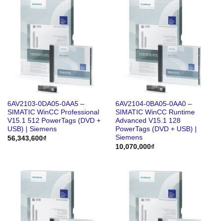
6AV2103-0DA05-0AA5 –
6AV2104-0BA05-0AA0 –
SIMATIC WinCC Professional
SIMATIC WinCC Runtime
V15.1 512 PowerTags (DVD +
Advanced V15.1 128
USB) | Siemens
PowerTags (DVD + USB) |
Siemens
56,343,600
₫
10,070,000
₫