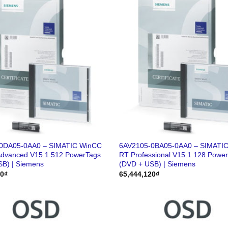
0DA05-0AA0 – SIMATIC WinCC
6AV2105-0BA05-0AA0 – SIMATI
Advanced V15.1 512 PowerTags
RT Professional V15.1 128 Powe
SB) | Siemens
(DVD + USB) | Siemens
00
₫
65,444,120
₫