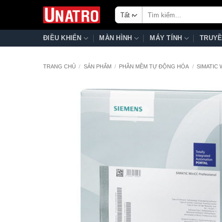
Bỏ
Tìm
qua
kiếm:
nội
ĐIỀU KHIỂN
MÀN HÌNH
MÁY TÍNH
TRUYỀ
dung
TRANG CHỦ
/
SẢN PHẨM
/
PHẦN MỀM TỰ ĐỘNG HÓA
/
SIMATIC