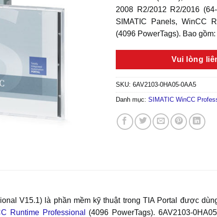
2008 R2/2012 R2/2016 (64
SIMATIC Panels, WinCC Ru
(4096 PowerTags). Bao gồm:
Vui lòng li
SKU:
6AV2103-0HA05-0AA5
Danh mục:
SIMATIC WinCC Profess
nal V15.1) là phần mềm kỹ thuật trong TIA Portal được dùn
C Runtime Professional
(4096 PowerTags). 6AV2103-0HA05-