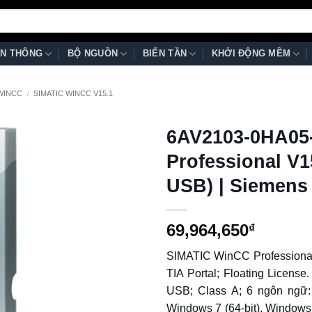
N THÔNG
BỘ NGUỒN
BIẾN TẦN
KHỞI ĐỘNG MỀM
 WINCC
/
SIMATIC WINCC V15.1
6AV2103-0HA05
Professional V
USB) | Siemens
69,964,650
₫
SIMATIC WinCC Professional
TIA Portal; Floating License
USB; Class A; 6 ngôn ngữ:
Windows 7 (64-bit), Windows 