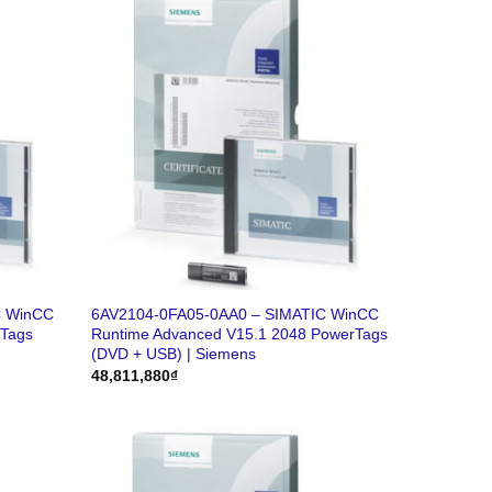
C WinCC
6AV2104-0FA05-0AA0 – SIMATIC WinCC
rTags
Runtime Advanced V15.1 2048 PowerTags
(DVD + USB) | Siemens
48,811,880
₫