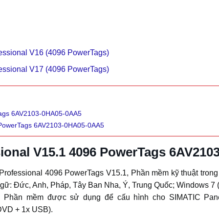
sional V16 (4096 PowerTags)
sional V17 (4096 PowerTags)
Tags 6AV2103-0HA05-0AA5
6 PowerTags 6AV2103-0HA05-0AA5
ional V15.1 4096 PowerTags 6AV21
ofessional 4096 PowerTags V15.1, Phần mềm kỹ thuật trong TI
ngữ: Đức, Anh, Pháp, Tây Ban Nha, Ý, Trung Quốc; Windows 7 (
bit). Phần mềm được sử dụng để cấu hình cho SIMATIC Pa
 DVD + 1x USB).