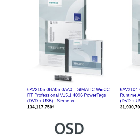
6AV2105-0HA05-0AA0 – SIMATIC WinCC
6AV2104-
RT Professional V15.1 4096 PowerTags
Runtime 
(DVD + USB) | Siemens
(DVD + U
134,117,750
₫
31,930,7