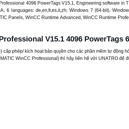
ofessional 4096 PowerTags V15.1, Engineering software in TI
; 6 languages: de,en,fr,es,it,zh; Windows 7 (64-bit), Window
IMATIC Panels, WinCC Runtime Advanced, WinCC Runtime Profe
 Professional V15.1 4096 PowerTags
cấp phép/ kích hoạt bản quyền cho các phần mềm tự động hó
TIC WinCC Professional) thì hãy liên hệ với UNATRO để đượ