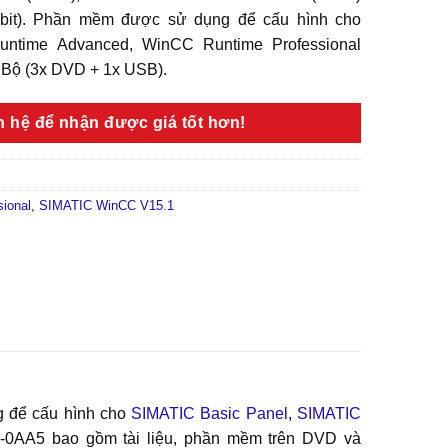
-bit). Phần mềm được sử dụng để cấu hình cho
ntime Advanced, WinCC Runtime Professional
 Bộ (3x DVD + 1x USB).
ên hệ để nhận được giá tốt hơn!
ional
,
SIMATIC WinCC V15.1
g để cấu hình cho
SIMATIC Basic Panel
,
SIMATIC
0AA5 bao gồm tài liệu, phần mềm trên DVD và