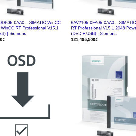
0DB05-0AA0 – SIMATIC WinCC
6AV2105-0FA05-0AA0 – SIMATI
o WinCC RT Professional V15.1
RT Professional V15.1 2048 Pow
SB) | Siemens
(DVD + USB) | Siemens
00
₫
121,495,500
₫