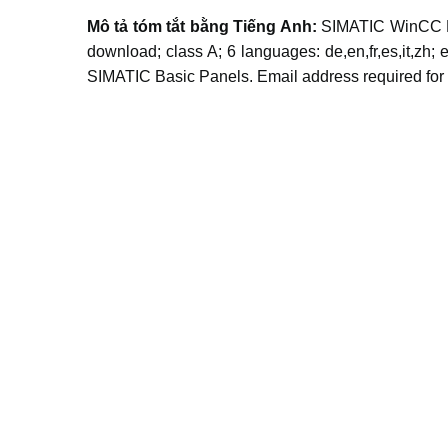
Mô tả tóm tắt bằng Tiếng Anh:
SIMATIC WinCC Bas
download; class A; 6 languages: de,en,fr,es,it,zh;
SIMATIC Basic Panels. Email address required for 