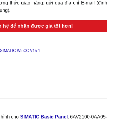
ng thức giao hàng: gửi qua địa chỉ E-mail (định
dụng).
ên hệ để nhận được giá tốt hơn!
SIMATIC WinCC V15.1
 hình cho
SIMATIC Basic Panel
. 6AV2100-0AA05-