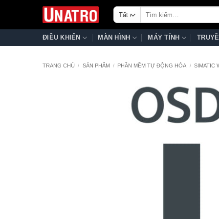
Bỏ
Tìm
qua
kiếm:
nội
ĐIỀU KHIỂN
MÀN HÌNH
MÁY TÍNH
TRUYỀ
dung
TRANG CHỦ
/
SẢN PHẨM
/
PHẦN MỀM TỰ ĐỘNG HÓA
/
SIMATIC