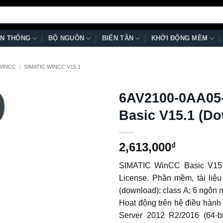
N THÔNG
BỘ NGUỒN
BIẾN TẦN
KHỞI ĐỘNG MỀM
 WINCC
/
SIMATIC WINCC V15.1
6AV2100-0AA05
Basic V15.1 (D
2,613,000
₫
SIMATIC WinCC Basic V15.1,
License. Phần mềm, tài liệ
(download); class A; 6 ngôn
Hoạt động trên hệ điều hành
Server 2012 R2/2016 (64-