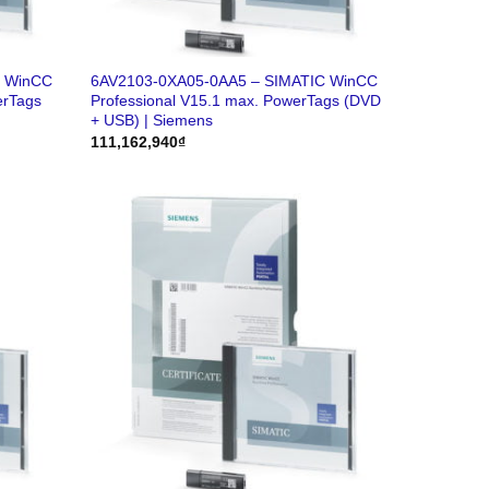
C WinCC
6AV2103-0XA05-0AA5 – SIMATIC WinCC
erTags
Professional V15.1 max. PowerTags (DVD
+ USB) | Siemens
111,162,940
₫