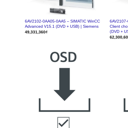
6AV2102-0AA05-0AA5 – SIMATIC WinCC
6AV2107-
Advanced V15.1 (DVD + USB) | Siemens
Client ch
(DVD + U
49,331,360
₫
62,300,6