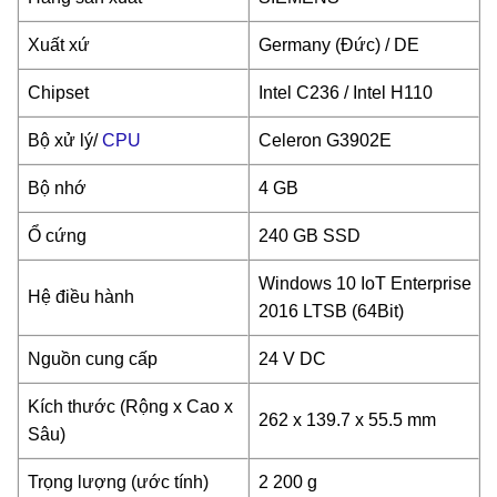
Xuất xứ
Germany (Đức) / DE
Chipset
Intel C236 / Intel H110
Bộ xử lý/
CPU
Celeron G3902E
Bộ nhớ
4 GB
Ổ cứng
240 GB SSD
Windows 10 IoT Enterprise
Hệ điều hành
2016 LTSB (64Bit)
Nguồn cung cấp
24 V DC
Kích thước (Rộng x Cao x
262 x 139.7 x 55.5 mm
Sâu)
Trọng lượng (ước tính)
2 200 g