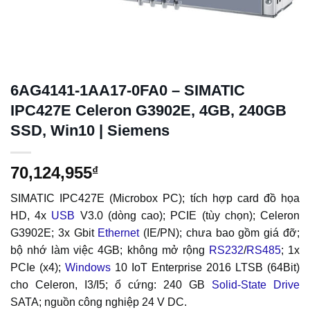
6AG4141-1AA17-0FA0 – SIMATIC
IPC427E Celeron G3902E, 4GB, 240GB
SSD, Win10 | Siemens
70,124,955
₫
SIMATIC IPC427E (Microbox PC); tích hợp card đồ họa
HD, 4x
USB
V3.0 (dòng cao); PCIE (tùy chọn); Celeron
G3902E; 3x Gbit
Ethernet
(IE/PN); chưa bao gồm giá đỡ;
bộ nhớ làm việc 4GB; không mở rộng
RS232
/
RS485
; 1x
PCIe (x4);
Windows
10 IoT Enterprise 2016 LTSB (64Bit)
cho Celeron, I3/I5; ổ cứng: 240 GB
Solid-State Drive
SATA; nguồn công nghiệp 24 V DC.