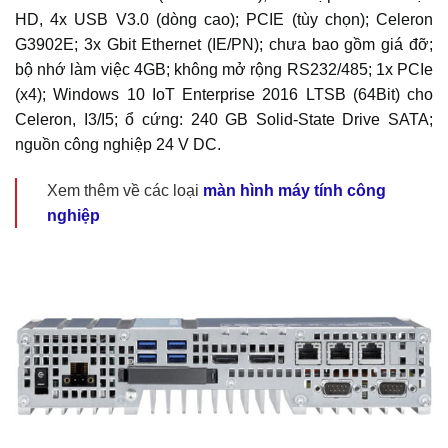
HD, 4x USB V3.0 (dòng cao); PCIE (tùy chọn); Celeron
G3902E; 3x Gbit Ethernet (IE/PN); chưa bao gồm giá đỡ;
bộ nhớ làm việc 4GB; không mở rộng RS232/485; 1x PCIe
(x4); Windows 10 IoT Enterprise 2016 LTSB (64Bit) cho
Celeron, I3/I5; ổ cứng: 240 GB Solid-State Drive SATA;
nguồn công nghiệp 24 V DC.
Xem thêm về các loại
màn hình máy tính công
nghiệp