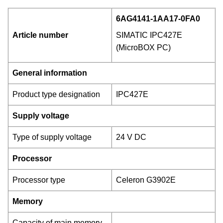
6AG4141-1AA17-0FA0
Article number
SIMATIC IPC427E
(MicroBOX PC)
General information
Product type designation
IPC427E
Supply voltage
Type of supply voltage
24 V DC
Processor
Processor type
Celeron G3902E
Memory
Capacity of main memory,