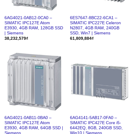
6AG4021-0AB12-0CA0 –
6ES7647-8BC22-6CA1 –
SIMATIC IPC127E Atom
SIMATIC IPC227E Celeron
E3930, 4GB RAM, 128GB SSD
N2807, 4GB RAM, 240GB
| Siemens
SSD, Win7 | Siemens
38,232,579
₫
61,809,884
₫
6AG4021-0AB11-0BA0 –
6AG4141-5AB17-0FA0 –
SIMATIC IPC127E Atom
SIMATIC IPC427E Core i5-
E3930, 4GB RAM, 64GB SSD |
6442EQ, 8GB, 240GB SSD,
Siemens
Win10 | Siemens