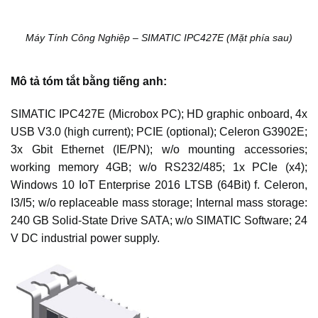
Máy Tính Công Nghiệp – SIMATIC IPC427E (Mặt phía sau)
Mô tả tóm tắt bằng tiếng anh:
SIMATIC IPC427E (Microbox PC); HD graphic onboard, 4x
USB V3.0 (high current); PCIE (optional); Celeron G3902E;
3x Gbit Ethernet (IE/PN); w/o mounting accessories;
working memory 4GB; w/o RS232/485; 1x PCIe (x4);
Windows 10 IoT Enterprise 2016 LTSB (64Bit) f. Celeron,
I3/I5; w/o replaceable mass storage; Internal mass storage:
240 GB Solid-State Drive SATA; w/o SIMATIC Software; 24
V DC industrial power supply.