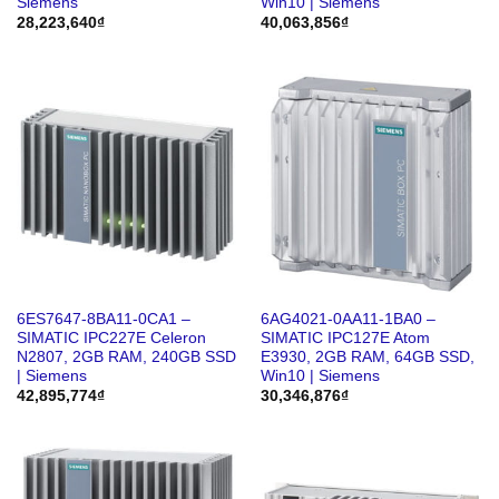
Siemens
Win10 | Siemens
28,223,640
₫
40,063,856
₫
6ES7647-8BA11-0CA1 –
6AG4021-0AA11-1BA0 –
SIMATIC IPC227E Celeron
SIMATIC IPC127E Atom
N2807, 2GB RAM, 240GB SSD
E3930, 2GB RAM, 64GB SSD,
| Siemens
Win10 | Siemens
42,895,774
₫
30,346,876
₫