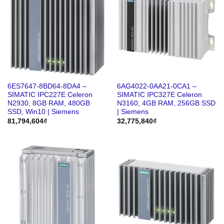
6ES7647-8BD64-8DA4 –
6AG4022-0AA21-0CA1 –
SIMATIC IPC227E Celeron
SIMATIC IPC327E Celeron
N2930, 8GB RAM, 480GB
N3160, 4GB RAM, 256GB SSD
SSD, Win10 | Siemens
| Siemens
81,794,604
₫
32,775,840
₫