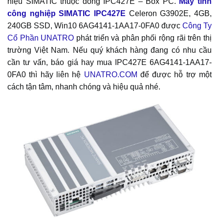
hiệu SIMATIC thuộc dòng IPC427E – Box PC.
Máy tính
công nghiệp SIMATIC IPC427E
Celeron G3902E, 4GB,
240GB SSD, Win10 6AG4141-1AA17-0FA0 được
Công Ty
Cổ Phần UNATRO
phát triển và phân phối rộng rãi trên thị
trường Việt Nam. Nếu quý khách hàng đang có nhu cầu
cần tư vấn, báo giá hay mua IPC427E 6AG4141-1AA17-
0FA0 thì hãy liên hệ
UNATRO.COM
để được hỗ trợ một
cách tận tâm, nhanh chóng và hiệu quả nhé.