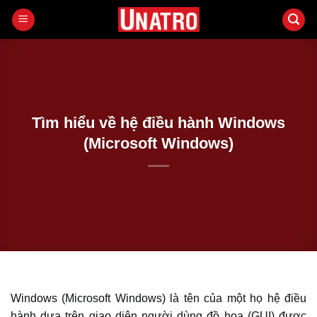
Bỏ
qua
nội
dung
Tìm hiểu về hệ điều hành Windows
(Microsoft Windows)
Windows (Microsoft Windows) là tên của một họ hệ điều
hành dựa trên giao diện người dùng đồ họa (GUI) được