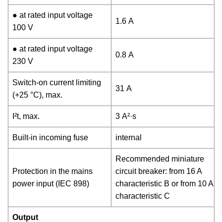
● at rated input voltage
1.6 A
100 V
● at rated input voltage
0.8 A
230 V
Switch-on current limiting
31 A
(+25 °C), max.
I²t, max.
3 A²·s
Built-in incoming fuse
internal
Recommended miniature
Protection in the mains
circuit breaker: from 16 A
power input (IEC 898)
characteristic B or from 10 A
characteristic C
Output