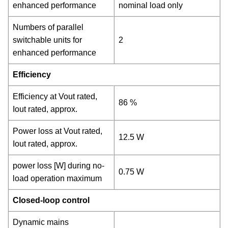
enhanced performance
nominal load only
Numbers of parallel
switchable units for
2
enhanced performance
Efficiency
Efficiency at Vout rated,
86 %
Iout rated, approx.
Power loss at Vout rated,
12.5 W
Iout rated, approx.
power loss [W] during no-
0.75 W
load operation maximum
Closed-loop control
Dynamic mains