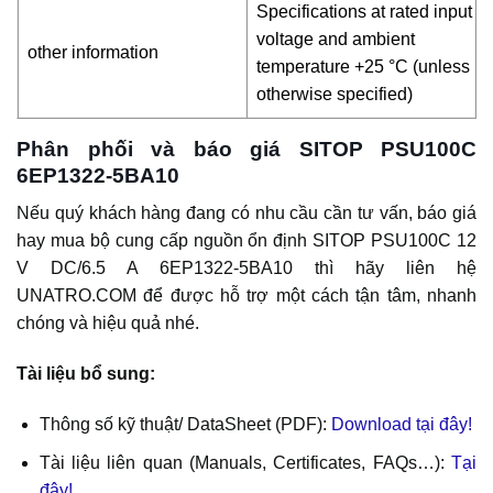
Specifications at rated input
voltage and ambient
other information
temperature +25 °C (unless
otherwise specified)
Phân phối và báo giá SITOP PSU100C
6EP1322-5BA10
Nếu quý khách hàng đang có nhu cầu cần tư vấn, báo giá
hay mua bộ cung cấp nguồn ổn định SITOP PSU100C 12
V DC/6.5 A 6EP1322-5BA10 thì hãy liên hệ
UNATRO.COM để được hỗ trợ một cách tận tâm, nhanh
chóng và hiệu quả nhé.
Tài liệu bổ sung:
Thông số kỹ thuật/ DataSheet (PDF):
Download tại đây!
Tài liệu liên quan (Manuals, Certificates, FAQs…):
Tại
đây!