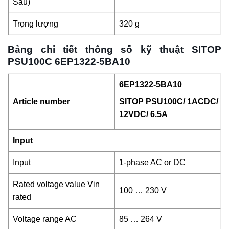
Sâu)
Trọng lượng
320 g
Bảng chi tiết thông số kỹ thuật SITOP
PSU100C 6EP1322-5BA10
6EP1322-5BA10
Article number
SITOP PSU100C/ 1ACDC/
12VDC/ 6.5A
Input
Input
1-phase AC or DC
Rated voltage value Vin
100 … 230 V
rated
Voltage range AC
85 … 264 V