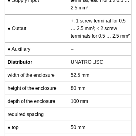
● Supply input
terminal, each for 1 x 0.5 …
2.5 mm²
+: 1 screw terminal for 0.5
● Output
… 2.5 mm²; -: 2 screw
terminals for 0.5 … 2.5 mm²
● Auxiliary
–
Distributor
UNATRO.,JSC
width of the enclosure
52.5 mm
height of the enclosure
80 mm
depth of the enclosure
100 mm
required spacing
● top
50 mm