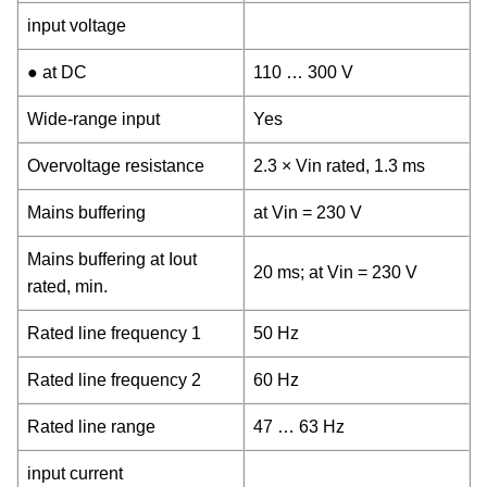
input voltage
● at DC
110 … 300 V
Wide-range input
Yes
Overvoltage resistance
2.3 × Vin rated, 1.3 ms
Mains buffering
at Vin = 230 V
Mains buffering at Iout
20 ms; at Vin = 230 V
rated, min.
Rated line frequency 1
50 Hz
Rated line frequency 2
60 Hz
Rated line range
47 … 63 Hz
input current