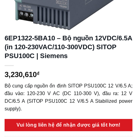
6EP1322-5BA10 – Bộ nguồn 12VDC/6.5A
(in 120-230VAC/110-300VDC) SITOP
PSU100C | Siemens
3,230,610
₫
Bộ cung cấp nguồn ổn định SITOP PSU100C 12 V/6.5 A;
đầu vào: 120-230 V AC (DC 110-300 V), đầu ra: 12 V
DC/6.5 A (SITOP PSU100C 12 V/6.5 A Stabilized power
supply).
Vui lòng liên hệ để nhận được giá tốt hơn!