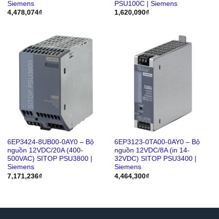
Siemens
PSU100C | Siemens
4,478,074
₫
1,620,090
₫
6EP3424-8UB00-0AY0 – Bộ
6EP3123-0TA00-0AY0 – Bộ
nguồn 12VDC/20A (400-
nguồn 12VDC/8A (in 14-
500VAC) SITOP PSU3800 |
32VDC) SITOP PSU3400 |
Siemens
Siemens
7,171,236
₫
4,464,300
₫