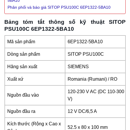
5BA10
Phân phối và báo giá SITOP PSU100C 6EP1322-5BA10
Bảng tóm tắt thông số kỹ thuật SITOP
PSU100C 6EP1322-5BA10
Mã sản phẩm
6EP1322-5BA10
Dòng sản phẩm
SITOP PSU100C
Hãng sản xuất
SIEMENS
Xuất xứ
Romania (Rumani) / RO
120-230 V AC (DC 110-300
Nguồn đầu vào
V)
Nguồn đầu ra
12 V DC/6,5 A
Kích thước (Rộng x Cao x
52.5 x 80 x 100 mm