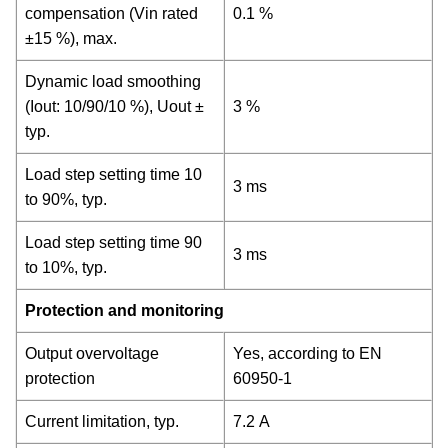
compensation (Vin rated
0.1 %
±15 %), max.
Dynamic load smoothing
(Iout: 10/90/10 %), Uout ±
3 %
typ.
Load step setting time 10
3 ms
to 90%, typ.
Load step setting time 90
3 ms
to 10%, typ.
Protection and monitoring
Output overvoltage
Yes, according to EN
protection
60950-1
Current limitation, typ.
7.2 A