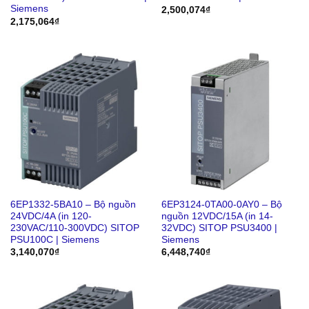
Siemens
2,500,074
₫
2,175,064
₫
6EP1332-5BA10 – Bộ nguồn
6EP3124-0TA00-0AY0 – Bộ
24VDC/4A (in 120-
nguồn 12VDC/15A (in 14-
230VAC/110-300VDC) SITOP
32VDC) SITOP PSU3400 |
PSU100C | Siemens
Siemens
3,140,070
₫
6,448,740
₫