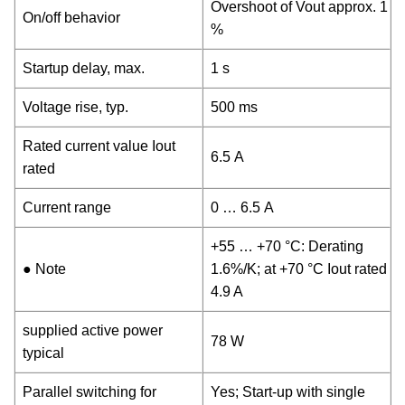
Overshoot of Vout approx. 1
On/off behavior
%
Startup delay, max.
1 s
Voltage rise, typ.
500 ms
Rated current value Iout
6.5 A
rated
Current range
0 … 6.5 A
+55 … +70 °C: Derating
● Note
1.6%/K; at +70 °C Iout rated
4.9 A
supplied active power
78 W
typical
Parallel switching for
Yes; Start-up with single