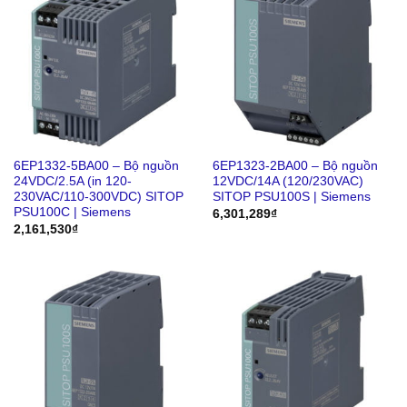
6EP1332-5BA00 – Bộ nguồn
6EP1323-2BA00 – Bộ nguồn
24VDC/2.5A (in 120-
12VDC/14A (120/230VAC)
230VAC/110-300VDC) SITOP
SITOP PSU100S | Siemens
PSU100C | Siemens
6,301,289
₫
2,161,530
₫