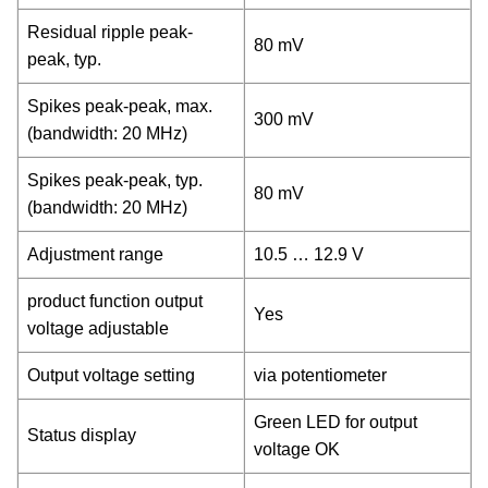
Residual ripple peak-
80 mV
peak, typ.
Spikes peak-peak, max.
300 mV
(bandwidth: 20 MHz)
Spikes peak-peak, typ.
80 mV
(bandwidth: 20 MHz)
Adjustment range
10.5 … 12.9 V
product function output
Yes
voltage adjustable
Output voltage setting
via potentiometer
Green LED for output
Status display
voltage OK