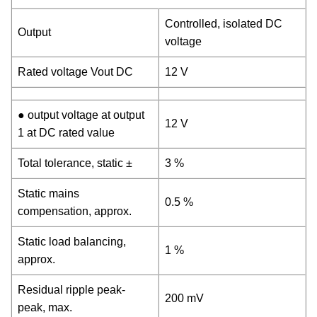
Controlled, isolated DC
Output
voltage
Rated voltage Vout DC
12 V
● output voltage at output
12 V
1 at DC rated value
Total tolerance, static ±
3 %
Static mains
0.5 %
compensation, approx.
Static load balancing,
1 %
approx.
Residual ripple peak-
200 mV
peak, max.