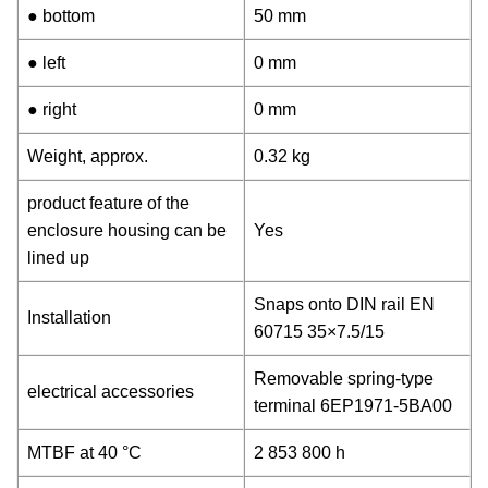
● bottom
50 mm
● left
0 mm
● right
0 mm
Weight, approx.
0.32 kg
product feature of the
enclosure housing can be
Yes
lined up
Snaps onto DIN rail EN
Installation
60715 35×7.5/15
Removable spring-type
electrical accessories
terminal 6EP1971-5BA00
MTBF at 40 °C
2 853 800 h