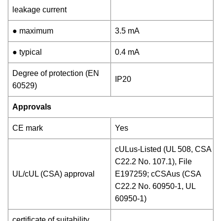
leakage current
● maximum
3.5 mA
● typical
0.4 mA
Degree of protection (EN
IP20
60529)
Approvals
CE mark
Yes
cULus-Listed (UL 508, CSA
C22.2 No. 107.1), File
UL/cUL (CSA) approval
E197259; cCSAus (CSA
C22.2 No. 60950-1, UL
60950-1)
certificate of suitability