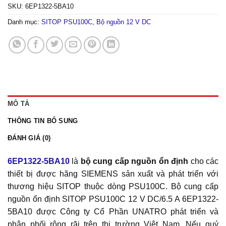
SKU:
6EP1322-5BA10
Danh mục:
SITOP PSU100C
,
Bộ nguồn 12 V DC
MÔ TẢ
THÔNG TIN BỔ SUNG
ĐÁNH GIÁ (0)
6EP1322-5BA10
là
bộ cung cấp nguồn ổn định
cho các
thiết bị được hãng SIEMENS sản xuất và phát triển với
thương hiệu SITOP thuộc dòng PSU100C. Bộ cung cấp
nguồn ổn định SITOP PSU100C 12 V DC/6.5 A 6EP1322-
5BA10 được Công ty Cổ Phần UNATRO phát triển và
phân phối rộng rãi trên thị trường Việt Nam. Nếu quý