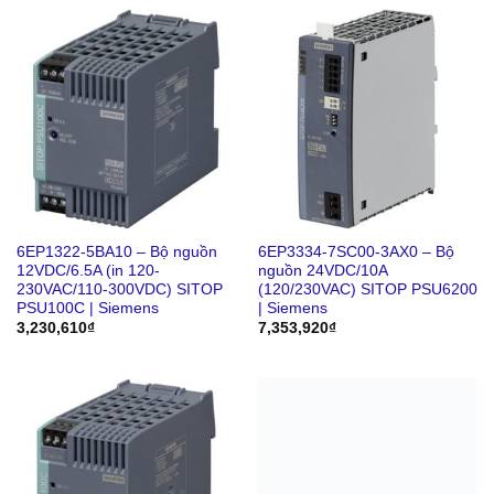
6EP1322-5BA10 – Bộ nguồn
6EP3334-7SC00-3AX0 – Bộ
12VDC/6.5A (in 120-
nguồn 24VDC/10A
230VAC/110-300VDC) SITOP
(120/230VAC) SITOP PSU6200
PSU100C | Siemens
| Siemens
3,230,610
₫
7,353,920
₫