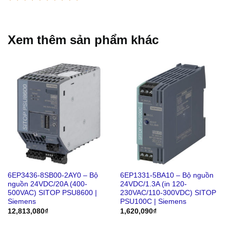
Xem thêm sản phẩm khác
6EP3436-8SB00-2AY0 – Bộ
6EP1331-5BA10 – Bộ nguồn
nguồn 24VDC/20A (400-
24VDC/1.3A (in 120-
500VAC) SITOP PSU8600 |
230VAC/110-300VDC) SITOP
Siemens
PSU100C | Siemens
12,813,080
₫
1,620,090
₫