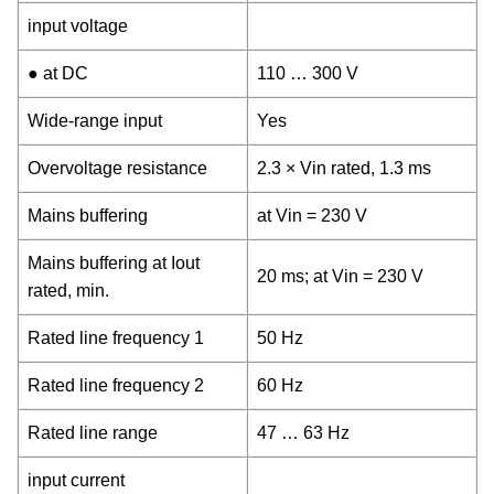
input voltage
● at DC
110 … 300 V
Wide-range input
Yes
Overvoltage resistance
2.3 × Vin rated, 1.3 ms
Mains buffering
at Vin = 230 V
Mains buffering at Iout
20 ms; at Vin = 230 V
rated, min.
Rated line frequency 1
50 Hz
Rated line frequency 2
60 Hz
Rated line range
47 … 63 Hz
input current