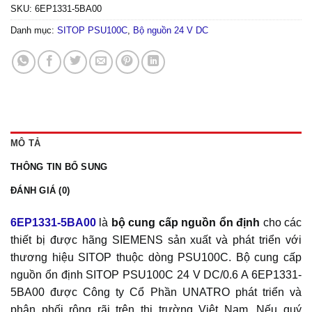
SKU:
6EP1331-5BA00
Danh mục:
SITOP PSU100C
,
Bộ nguồn 24 V DC
MÔ TẢ
THÔNG TIN BỔ SUNG
ĐÁNH GIÁ (0)
6EP1331-5BA00
là
bộ cung cấp nguồn ổn định
cho các
thiết bị được hãng SIEMENS sản xuất và phát triển với
thương hiệu SITOP thuộc dòng PSU100C. Bộ cung cấp
nguồn ổn định SITOP PSU100C 24 V DC/0.6 A 6EP1331-
5BA00 được Công ty Cổ Phần UNATRO phát triển và
phân phối rộng rãi trên thị trường Việt Nam. Nếu quý