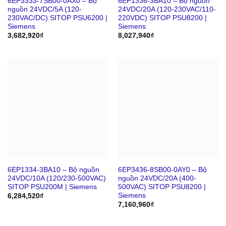
6EP3333-7SB00-0AX0 – Bộ
6EP1336-3BA10 – Bộ nguồn
nguồn 24VDC/5A (120-
24VDC/20A (120-230VAC/110-
230VAC/DC) SITOP PSU6200 |
220VDC) SITOP PSU8200 |
Siemens
Siemens
3,682,920
₫
8,027,940
₫
6EP1334-3BA10 – Bộ nguồn
6EP3436-8SB00-0AY0 – Bộ
24VDC/10A (120/230-500VAC)
nguồn 24VDC/20A (400-
SITOP PSU200M | Siemens
500VAC) SITOP PSU8200 |
Siemens
6,284,520
₫
7,160,960
₫