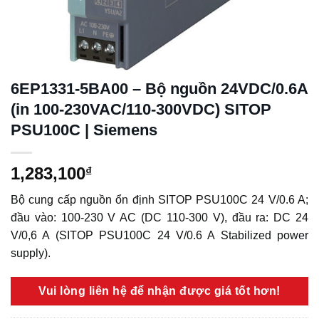
6EP1331-5BA00 – Bộ nguồn 24VDC/0.6A
(in 100-230VAC/110-300VDC) SITOP
PSU100C | Siemens
1,283,100
₫
Bộ cung cấp nguồn ổn định SITOP PSU100C 24 V/0.6 A;
đầu vào: 100-230 V AC (DC 110-300 V), đầu ra: DC 24
V/0,6 A (SITOP PSU100C 24 V/0.6 A Stabilized power
supply).
Vui lòng liên hệ để nhận được giá tốt hơn!