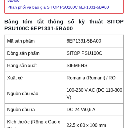
5BA00
Phân phối và báo giá SITOP PSU100C 6EP1331-5BA00
Bảng tóm tắt thông số kỹ thuật SITOP
PSU100C 6EP1331-5BA00
Mã sản phẩm
6EP1331-5BA00
Dòng sản phẩm
SITOP PSU100C
Hãng sản xuất
SIEMENS
Xuất xứ
Romania (Rumani) / RO
100-230 V AC (DC 110-300
Nguồn đầu vào
V)
Nguồn đầu ra
DC 24 V/0,6 A
Kích thước (Rộng x Cao x
22.5 x 80 x 100 mm