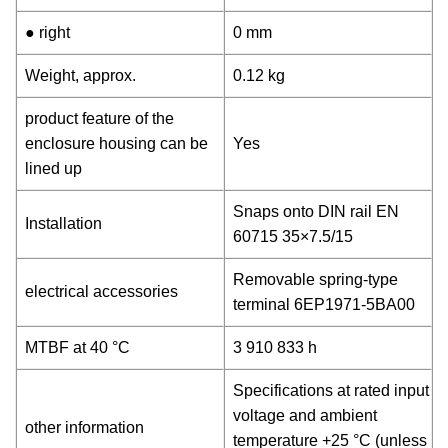
● right
0 mm
Weight, approx.
0.12 kg
product feature of the
enclosure housing can be
Yes
lined up
Snaps onto DIN rail EN
Installation
60715 35×7.5/15
Removable spring-type
electrical accessories
terminal 6EP1971-5BA00
MTBF at 40 °C
3 910 833 h
Specifications at rated input
voltage and ambient
other information
temperature +25 °C (unless