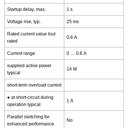
Startup delay, max.
1 s
Voltage rise, typ.
25 ms
Rated current value Iout
0.6 A
rated
Current range
0 … 0.6 A
supplied active power
14 W
typical
short-term overload current
● at short-circuit during
1 A
operation typical
Parallel switching for
No
enhanced performance