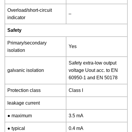
Overload/short-circuit
–
indicator
Safety
Primary/secondary
Yes
isolation
Safety extra-low output
galvanic isolation
voltage Uout acc. to EN
60950-1 and EN 50178
Protection class
Class I
leakage current
● maximum
3.5 mA
● typical
0.4 mA