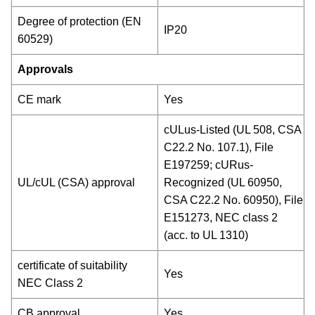
Degree of protection (EN
IP20
60529)
Approvals
CE mark
Yes
cULus-Listed (UL 508, CSA
C22.2 No. 107.1), File
E197259; cURus-
UL/cUL (CSA) approval
Recognized (UL 60950,
CSA C22.2 No. 60950), File
E151273, NEC class 2
(acc. to UL 1310)
certificate of suitability
Yes
NEC Class 2
CB approval
Yes