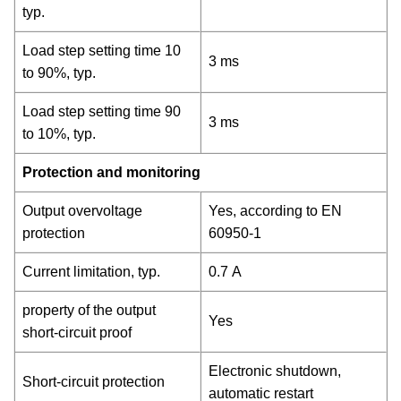
typ.
Load step setting time 10
3 ms
to 90%, typ.
Load step setting time 90
3 ms
to 10%, typ.
Protection and monitoring
Output overvoltage
Yes, according to EN
protection
60950-1
Current limitation, typ.
0.7 A
property of the output
Yes
short-circuit proof
Electronic shutdown,
Short-circuit protection
automatic restart