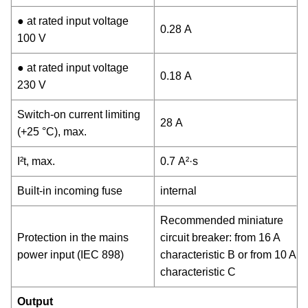
● at rated input voltage
0.28 A
100 V
● at rated input voltage
0.18 A
230 V
Switch-on current limiting
28 A
(+25 °C), max.
I²t, max.
0.7 A²·s
Built-in incoming fuse
internal
Recommended miniature
Protection in the mains
circuit breaker: from 16 A
power input (IEC 898)
characteristic B or from 10 A
characteristic C
Output