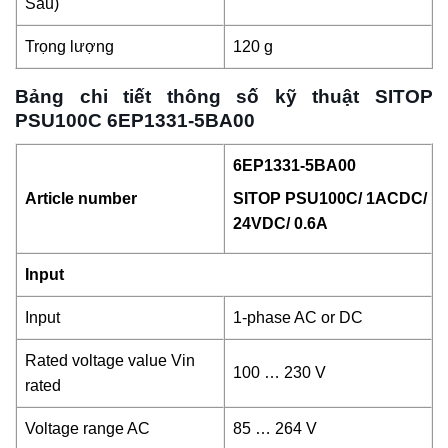
Sâu)
Trọng lượng
120 g
Bảng chi tiết thông số kỹ thuật SITOP
PSU100C 6EP1331-5BA00
6EP1331-5BA00
Article number
SITOP PSU100C/ 1ACDC/
24VDC/ 0.6A
Input
Input
1-phase AC or DC
Rated voltage value Vin
100 … 230 V
rated
Voltage range AC
85 … 264 V