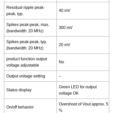
Residual ripple peak-
40 mV
peak, typ.
Spikes peak-peak, max.
300 mV
(bandwidth: 20 MHz)
Spikes peak-peak, typ.
20 mV
(bandwidth: 20 MHz)
product function output
No
voltage adjustable
Output voltage setting
–
Green LED for output
Status display
voltage OK
Overshoot of Vout approx. 5
On/off behavior
%