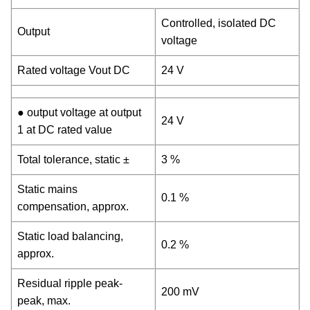
Controlled, isolated DC
Output
voltage
Rated voltage Vout DC
24 V
● output voltage at output
24 V
1 at DC rated value
Total tolerance, static ±
3 %
Static mains
0.1 %
compensation, approx.
Static load balancing,
0.2 %
approx.
Residual ripple peak-
200 mV
peak, max.