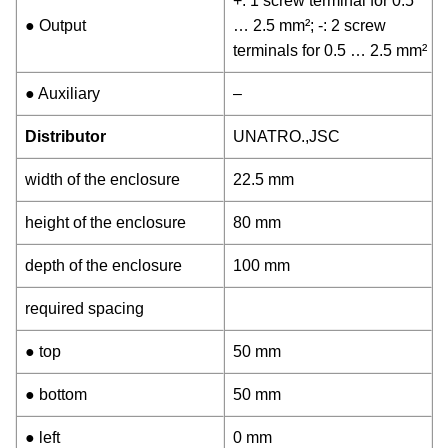
+: 1 screw terminal for 0.5
● Output
… 2.5 mm²; -: 2 screw
terminals for 0.5 … 2.5 mm²
● Auxiliary
–
Distributor
UNATRO.,JSC
width of the enclosure
22.5 mm
height of the enclosure
80 mm
depth of the enclosure
100 mm
required spacing
● top
50 mm
● bottom
50 mm
● left
0 mm