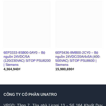
6EP3333-8SB00-0AY0 – Bộ
6EP3436-8MB00-2CY0 – Bộ
nguồn 24VDC/5A
nguồn 24VDC/20A/4x5A (400-
(120/230VAC) SITOP PSU8200
500VAC) SITOP PSU8600 |
| Siemens
Siemens
4,364,940
₫
15,980,690
₫
CÔNG TY CỔ PHẦN UNATRO
VPGD: Tầng 7, Tòa nhà Licogi 13 - Số 164 Khuất Duy