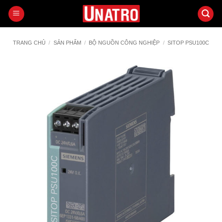
Bỏ
qua
nội
dung
TRANG CHỦ
/
SẢN PHẨM
/
BỘ NGUỒN CÔNG NGHIỆP
/
SITOP PSU100C