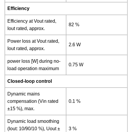
Efficiency
Efficiency at Vout rated,
82 %
Iout rated, approx.
Power loss at Vout rated,
2.6 W
Iout rated, approx.
power loss [W] during no-
0.75 W
load operation maximum
Closed-loop control
Dynamic mains
compensation (Vin rated
0.1 %
±15 %), max.
Dynamic load smoothing
(Iout: 10/90/10 %), Uout ±
3 %