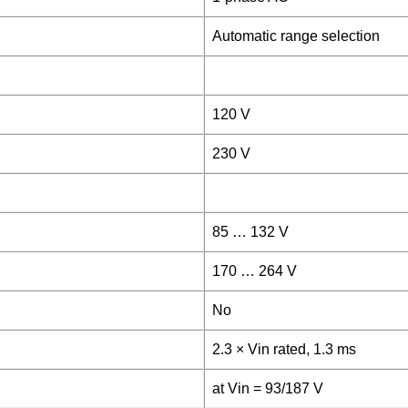
Automatic range selection
120 V
230 V
85 … 132 V
170 … 264 V
No
2.3 × Vin rated, 1.3 ms
at Vin = 93/187 V