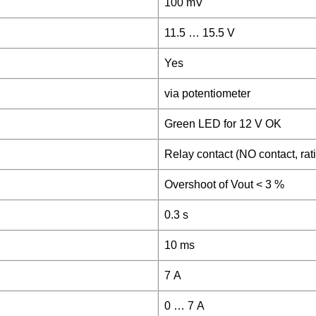
100 mV
11.5 … 15.5 V
Yes
via potentiometer
Green LED for 12 V OK
Relay contact (NO contact, rat
Overshoot of Vout < 3 %
0.3 s
10 ms
7 A
0 … 7 A