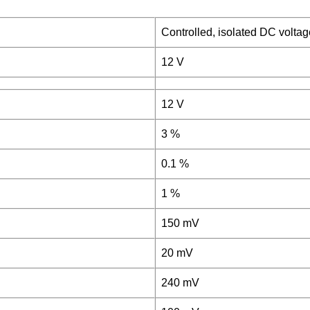
Controlled, isolated DC voltag
12 V
12 V
3 %
0.1 %
1 %
150 mV
20 mV
240 mV