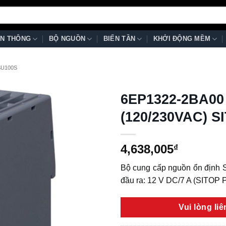
N THÔNG
BỘ NGUỒN
BIẾN TẦN
KHỞI ĐỘNG MỀM
SU100S
6EP1322-2BA00
(120/230VAC) S
4,638,005
₫
Bộ cung cấp nguồn ổn định 
đầu ra: 12 V DC/7 A (SITOP 
Vui lòng li