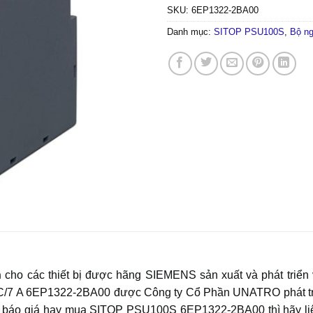
SKU:
6EP1322-2BA00
Danh mục:
SITOP PSU100S
,
Bộ n
h
cho các thiết bị được hãng SIEMENS sản xuất và phát triể
7 A 6EP1322-2BA00 được Công ty Cổ Phần UNATRO phát triển v
n, báo giá hay mua SITOP PSU100S 6EP1322-2BA00 thì hãy l