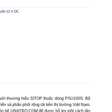
guồn 12 V DC
n với thương hiệu SITOP thuộc dòng PSU100S. Bộ
à phân phối rộng rãi trên thị trường Việt Nam.
iên hệ UNATRO.COM để được hỗ trợ một cách tận