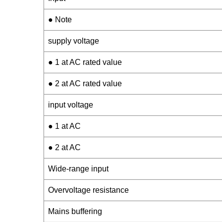
● Note
supply voltage
● 1 at AC rated value
● 2 at AC rated value
input voltage
● 1 at AC
● 2 at AC
Wide-range input
Overvoltage resistance
Mains buffering