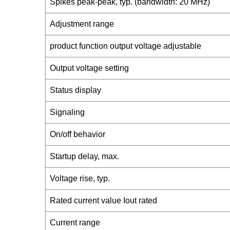
Spikes peak-peak, typ. (bandwidth: 20 MHz)
Adjustment range
product function output voltage adjustable
Output voltage setting
Status display
Signaling
On/off behavior
Startup delay, max.
Voltage rise, typ.
Rated current value Iout rated
Current range