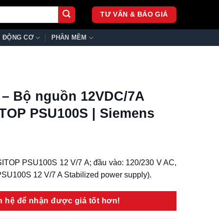
TƯ VẤN & BÁO GIÁ
ĐỘNG CƠ
PHẦN MỀM
 – Bộ nguồn 12VDC/7A
ITOP PSU100S | Siemens
SITOP PSU100S 12 V/7 A; đầu vào: 120/230 V AC,
PSU100S 12 V/7 A Stabilized power supply).
ên hệ để nhận được giá tốt hơn!