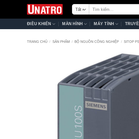
Bỏ
Tìm
qua
kiếm:
nội
ĐIỀU KHIỂN
MÀN HÌNH
MÁY TÍNH
TRUYỀ
dung
TRANG CHỦ
/
SẢN PHẨM
/
BỘ NGUỒN CÔNG NGHIỆP
/
SITOP P