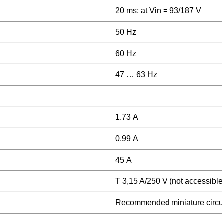
20 ms; at Vin = 93/187 V
50 Hz
60 Hz
47 … 63 Hz
1.73 A
0.99 A
45 A
T 3,15 A/250 V (not accessible
Recommended miniature circuit