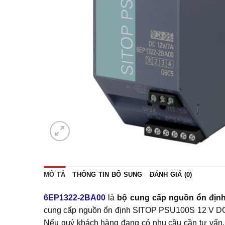
MÔ TẢ
THÔNG TIN BỔ SUNG
ĐÁNH GIÁ (0)
6EP1322-2BA00
là
bộ cung cấp nguồn ổn địn
cung cấp nguồn ổn định SITOP PSU100S 12 V DC/
Nếu quý khách hàng đang có nhu cầu cần tư vấ