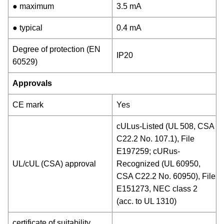
● maximum
3.5 mA
● typical
0.4 mA
Degree of protection (EN
IP20
60529)
Approvals
CE mark
Yes
cULus-Listed (UL 508, CSA
C22.2 No. 107.1), File
E197259; cURus-
UL/cUL (CSA) approval
Recognized (UL 60950,
CSA C22.2 No. 60950), File
E151273, NEC class 2
(acc. to UL 1310)
certificate of suitability