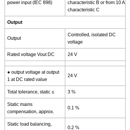
power input (IEC 898)
characteristic B or from 10 A
characteristic C
Output
Controlled, isolated DC
Output
voltage
Rated voltage Vout DC
24 V
● output voltage at output
24 V
1 at DC rated value
Total tolerance, static ±
3 %
Static mains
0.1 %
compensation, approx.
Static load balancing,
0.2 %