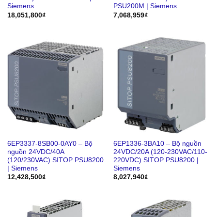
Siemens
PSU200M | Siemens
18,051,800
₫
7,068,959
₫
6EP3337-8SB00-0AY0 – Bộ
6EP1336-3BA10 – Bộ nguồn
nguồn 24VDC/40A
24VDC/20A (120-230VAC/110-
(120/230VAC) SITOP PSU8200
220VDC) SITOP PSU8200 |
| Siemens
Siemens
12,428,500
₫
8,027,940
₫