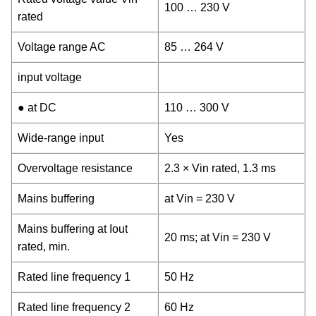
100 … 230 V
rated
Voltage range AC
85 … 264 V
input voltage
● at DC
110 … 300 V
Wide-range input
Yes
Overvoltage resistance
2.3 × Vin rated, 1.3 ms
Mains buffering
at Vin = 230 V
Mains buffering at Iout
20 ms; at Vin = 230 V
rated, min.
Rated line frequency 1
50 Hz
Rated line frequency 2
60 Hz