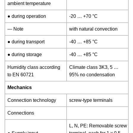
ambient temperature
● during operation
-20 … +70 °C
— Note
with natural convection
● during transport
-40 … +85 °C
● during storage
-40 … +85 °C
Humidity class according
Climate class 3K3, 5 …
to EN 60721
95% no condensation
Mechanics
Connection technology
screw-type terminals
Connections
L, N, PE: Removable screw