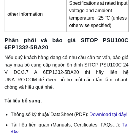
Specifications at rated input
voltage and ambient
other information
temperature +25 °C (unless
otherwise specified)
Phân phối và báo giá SITOP PSU100C
6EP1332-5BA20
Nếu quý khách hàng đang có nhu cầu cần tư vấn, báo giá
hay mua bộ cung cấp nguồn ổn định SITOP PSU100C 24
V DC/3.7 A 6EP1332-5BA20 thì hãy liên hệ
UNATRO.COM để được hỗ trợ một cách tận tâm, nhanh
chóng và hiệu quả nhé.
Tài liệu bổ sung:
Thông số kỹ thuật/ DataSheet (PDF):
Download tại đây!
Tài liệu liên quan (Manuals, Certificates, FAQs…):
Tại
đây!