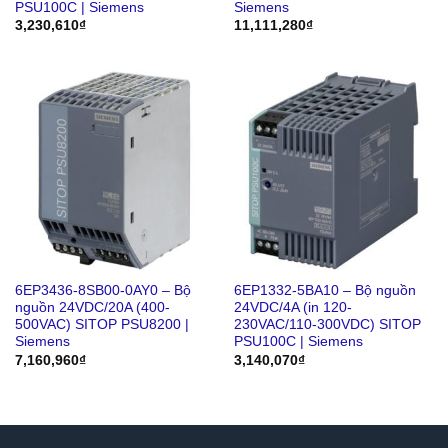
PSU100C | Siemens
Siemens
3,230,610
₫
11,111,280
₫
6EP3436-8SB00-0AY0 – Bộ
6EP1332-5BA10 – Bộ nguồn
nguồn 24VDC/20A (400-
24VDC/4A (in 120-
500VAC) SITOP PSU8200 |
230VAC/110-300VDC) SITOP
Siemens
PSU100C | Siemens
7,160,960
₫
3,140,070
₫