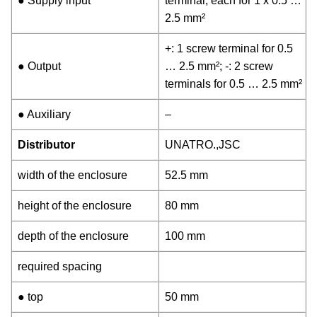
● Supply input
terminal, each for 1 x 0.5 …
2.5 mm²
+: 1 screw terminal for 0.5
● Output
… 2.5 mm²; -: 2 screw
terminals for 0.5 … 2.5 mm²
● Auxiliary
–
Distributor
UNATRO.,JSC
width of the enclosure
52.5 mm
height of the enclosure
80 mm
depth of the enclosure
100 mm
required spacing
● top
50 mm