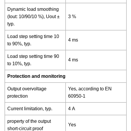
Dynamic load smoothing
(Iout: 10/90/10 %), Uout ±
3 %
typ.
Load step setting time 10
4 ms
to 90%, typ.
Load step setting time 90
4 ms
to 10%, typ.
Protection and monitoring
Output overvoltage
Yes, according to EN
protection
60950-1
Current limitation, typ.
4 A
property of the output
Yes
short-circuit proof