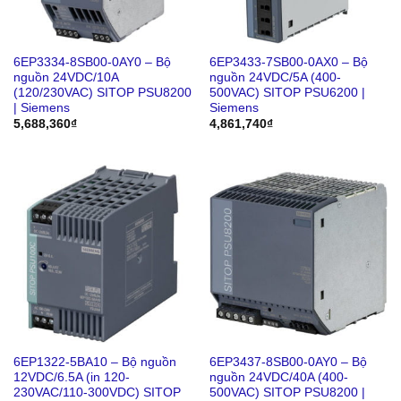
6EP3334-8SB00-0AY0 – Bộ
6EP3433-7SB00-0AX0 – Bộ
nguồn 24VDC/10A
nguồn 24VDC/5A (400-
(120/230VAC) SITOP PSU8200
500VAC) SITOP PSU6200 |
| Siemens
Siemens
5,688,360
₫
4,861,740
₫
6EP1322-5BA10 – Bộ nguồn
6EP3437-8SB00-0AY0 – Bộ
12VDC/6.5A (in 120-
nguồn 24VDC/40A (400-
230VAC/110-300VDC) SITOP
500VAC) SITOP PSU8200 |