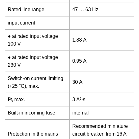
Rated line range
47 … 63 Hz
input current
● at rated input voltage
1.88 A
100 V
● at rated input voltage
0.95 A
230 V
Switch-on current limiting
30 A
(+25 °C), max.
I²t, max.
3 A²·s
Built-in incoming fuse
internal
Recommended miniature
Protection in the mains
circuit breaker: from 16 A