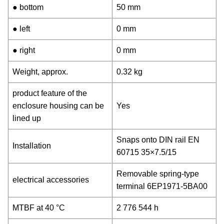
● bottom
50 mm
● left
0 mm
● right
0 mm
Weight, approx.
0.32 kg
product feature of the
enclosure housing can be
Yes
lined up
Snaps onto DIN rail EN
Installation
60715 35×7.5/15
Removable spring-type
electrical accessories
terminal 6EP1971-5BA00
MTBF at 40 °C
2 776 544 h