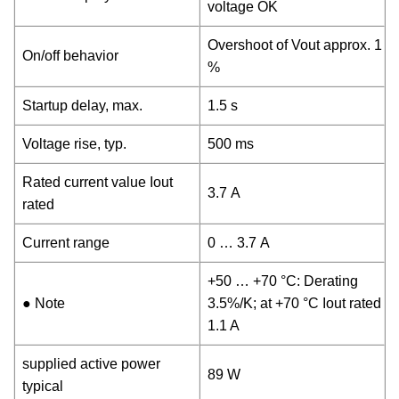
voltage OK
Overshoot of Vout approx. 1
On/off behavior
%
Startup delay, max.
1.5 s
Voltage rise, typ.
500 ms
Rated current value Iout
3.7 A
rated
Current range
0 … 3.7 A
+50 … +70 °C: Derating
● Note
3.5%/K; at +70 °C Iout rated
1.1 A
supplied active power
89 W
typical