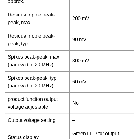
approx.
Residual ripple peak-
200 mV
peak, max.
Residual ripple peak-
90 mV
peak, typ.
Spikes peak-peak, max.
300 mV
(bandwidth: 20 MHz)
Spikes peak-peak, typ.
60 mV
(bandwidth: 20 MHz)
product function output
No
voltage adjustable
Output voltage setting
–
Green LED for output
Status display