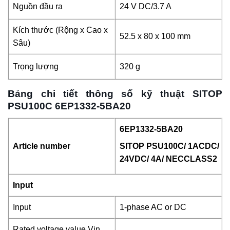
Nguồn đầu ra
24 V DC/3.7 A
Kích thước (Rộng x Cao x
52.5 x 80 x 100 mm
Sâu)
Trọng lượng
320 g
Bảng chi tiết thông số kỹ thuật SITOP
PSU100C 6EP1332-5BA20
6EP1332-5BA20
Article number
SITOP PSU100C/ 1ACDC/
24VDC/ 4A/ NECCLASS2
Input
Input
1-phase AC or DC
Rated voltage value Vin