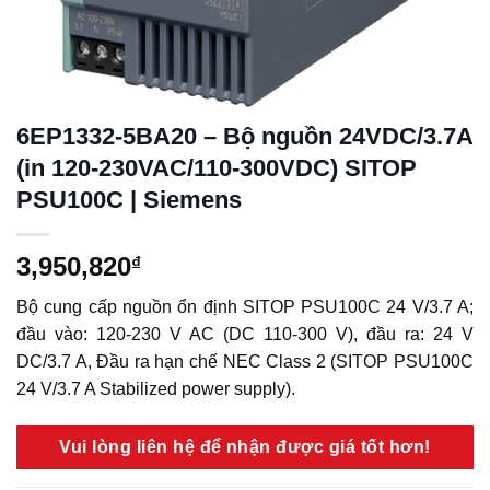
6EP1332-5BA20 – Bộ nguồn 24VDC/3.7A
(in 120-230VAC/110-300VDC) SITOP
PSU100C | Siemens
3,950,820
₫
Bộ cung cấp nguồn ổn định SITOP PSU100C 24 V/3.7 A;
đầu vào: 120-230 V AC (DC 110-300 V), đầu ra: 24 V
DC/3.7 A, Đầu ra hạn chế NEC Class 2 (SITOP PSU100C
24 V/3.7 A Stabilized power supply).
Vui lòng liên hệ để nhận được giá tốt hơn!