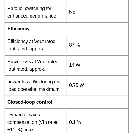
Parallel switching for
No
enhanced performance
Efficiency
Efficiency at Vout rated,
87 %
Iout rated, approx.
Power loss at Vout rated,
14 W
Iout rated, approx.
power loss [W] during no-
0.75 W
load operation maximum
Closed-loop control
Dynamic mains
compensation (Vin rated
0.1 %
±15 %), max.