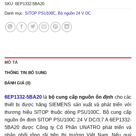
SKU:
6EP1332-5BA20
Danh mục:
SITOP PSU100C
,
Bộ nguồn 24 V DC
MÔ TẢ
THÔNG TIN BỔ SUNG
ĐÁNH GIÁ (0)
6EP1332-5BA20
là
bộ cung cấp nguồn ổn định
cho các
thiết bị được hãng SIEMENS sản xuất và phát triển với
thương hiệu SITOP thuộc dòng PSU100C. Bộ cung cấp
nguồn ổn định SITOP PSU100C 24 V DC/3.7 A 6EP1332-
5BA20 được Công ty Cổ Phần UNATRO phát triển và
phân phối rộng rãi trên thị trường Việt Nam. Nếu quý