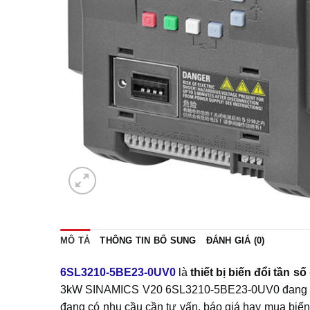
MÔ TẢ
THÔNG TIN BỔ SUNG
ĐÁNH GIÁ (0)
6SL3210-5BE23-0UV0
là
thiết bị biến đổi tần số
3kW SINAMICS V20 6SL3210-5BE23-0UV0 đang được 
đang có nhu cầu cần tư vấn, báo giá hay mua bi