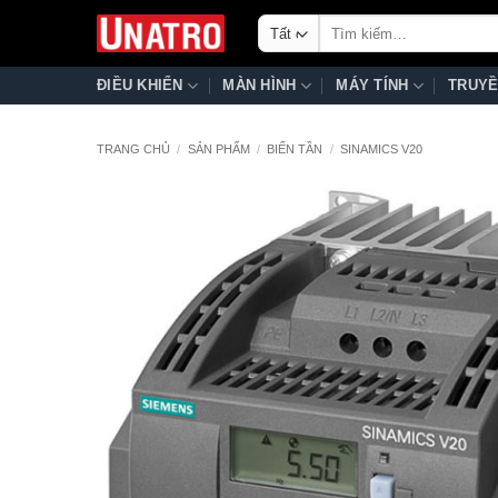
Bỏ
Tìm
qua
kiếm:
nội
ĐIỀU KHIỂN
MÀN HÌNH
MÁY TÍNH
TRUYỀ
dung
TRANG CHỦ
/
SẢN PHẨM
/
BIẾN TẦN
/
SINAMICS V20