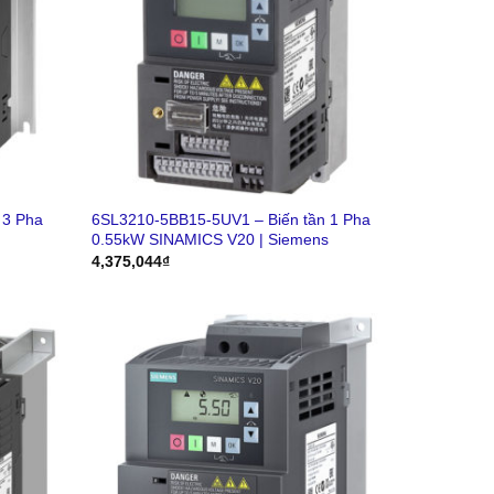
 3 Pha
6SL3210-5BB15-5UV1 – Biến tần 1 Pha
0.55kW SINAMICS V20 | Siemens
4,375,044
₫