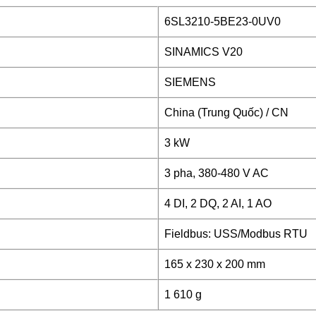
6SL3210-5BE23-0UV0
SINAMICS V20
SIEMENS
China (Trung Quốc) / CN
3 kW
3 pha, 380-480 V AC
4 DI, 2 DQ, 2 AI, 1 AO
Fieldbus: USS/Modbus RTU
165 x 230 x 200 mm
1 610 g