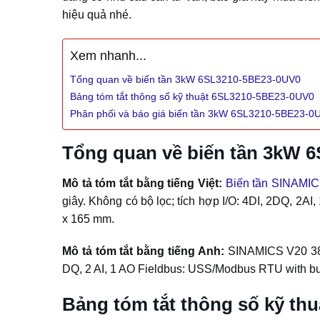
hiệu quả nhé.
Xem nhanh...
Tổng quan về biến tần 3kW 6SL3210-5BE23-0UV0
Bảng tóm tắt thông số kỹ thuật 6SL3210-5BE23-0UV0
Phân phối và báo giá biến tần 3kW 6SL3210-5BE23-0
Tổng quan về biến tần 3kW 
Mô tả tóm tắt bằng tiếng Việt:
Biến tần SINAMI
giây. Không có bộ lọc; tích hợp I/O: 4DI, 2DQ, 2
x 165 mm.
Mô tả tóm tắt bằng tiếng Anh:
SINAMICS V20 380-
DQ, 2 AI, 1 AO Fieldbus: USS/Modbus RTU with bu
Bảng tóm tắt thông số kỹ th