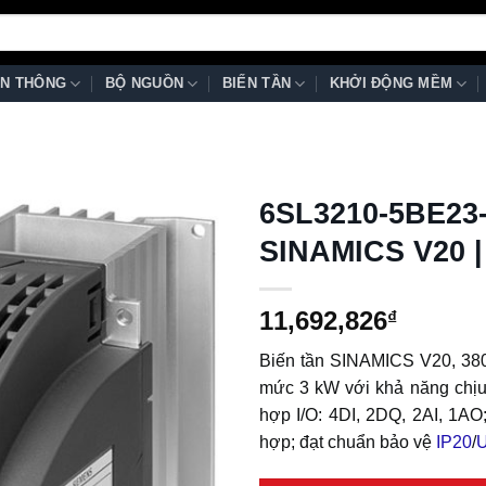
N THÔNG
BỘ NGUỒN
BIẾN TẦN
KHỞI ĐỘNG MỀM
6SL3210-5BE23-
SINAMICS V20 |
11,692,826
₫
Biến tần SINAMICS V20, 38
mức 3 kW với khả năng chịu 
hợp I/O: 4DI, 2DQ, 2AI, 1AO
hợp; đạt chuẩn bảo vệ
IP20
/