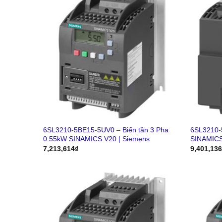
6SL3210-5BE15-5UV0 – Biến tần 3 Pha
6SL3210-
0.55kW SINAMICS V20 | Siemens
SINAMICS
7,213,614
₫
9,401,13