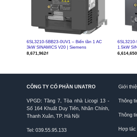
6SL3210-5BB23-0UV1 – Biến tần 1 AC
6SL3210-
3kW SINAMICS V20 | Siemens
1.5kW SI
8,671,962
₫
6,614,65
CÔNG TY CỔ PHẦN UNATRO
Giới thi
VPGD: Tầng 7, Tòa nhà Licogi 13 -
Thông ti
Số 164 Khuất Duy Tiến, Nhân Chính,
Thông ti
Thanh Xuân, TP. Hà Nội
Hợp tác
Tel: 039.55.95.133