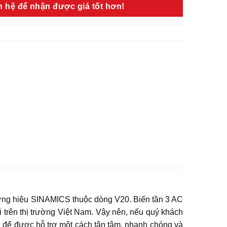
ên hệ để nhận được giá tốt hơn!
ơng hiệu SINAMICS thuộc dòng V20. Biến tần 3 AC
rên thị trường Việt Nam. Vậy nên, nếu quý khách
để được hỗ trợ một cách tận tâm, nhanh chóng và