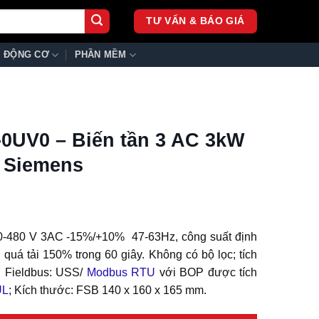
TƯ VẤN & BÁO GIÁ
ĐỘNG CƠ
PHẦN MỀM
0UV0 – Biến tần 3 AC 3kW
 Siemens
0-480 V 3AC -15%/+10% 47-63Hz, công suất định
quá tải 150% trong 60 giây. Không có bộ lọc; tích
; Fieldbus: USS/
Modbus RTU
với BOP được tích
UL
; Kích thước: FSB 140 x 160 x 165 mm.