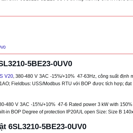
UV0
6SL3210-5BE23-0UV0
CS V20
, 380-480 V 3AC -15%/+10% 47-63Hz, công suất định m
AI, 1AO; Fieldbus: USS/Modbus RTU với BOP được tích hợp; đạ
480 V 3AC -15%/+10% 47-6 Rated power 3 kW with 150% overlo
ilt-in BOP Degree of protection IP20/UL open Size: Size B 1
uật 6SL3210-5BE23-0UV0