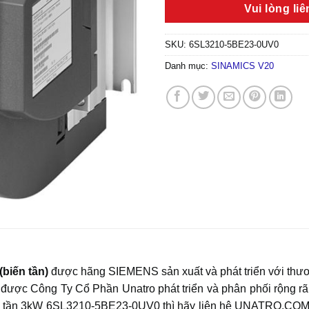
Vui lòng li
SKU:
6SL3210-5BE23-0UV0
Danh mục:
SINAMICS V20
 (biến tần)
được hãng SIEMENS sản xuất và phát triển với thư
Công Ty Cổ Phần Unatro phát triển và phân phối rộng rãi t
ến tần 3kW 6SL3210-5BE23-0UV0 thì hãy liên hệ UNATRO.COM 