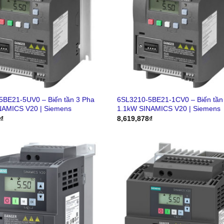
5BE21-5UV0 – Biến tần 3 Pha
6SL3210-5BE21-1CV0 – Biến tần
NAMICS V20 | Siemens
1.1kW SINAMICS V20 | Siemens
6
₫
8,619,878
₫