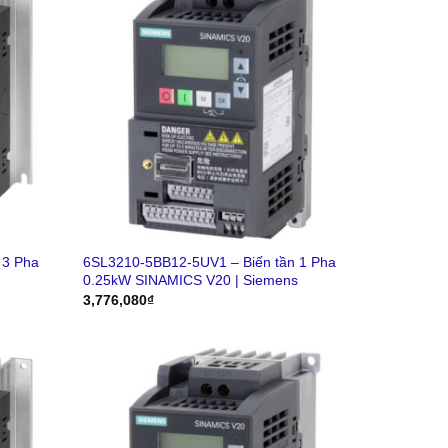
 3 Pha
6SL3210-5BB12-5UV1 – Biến tần 1 Pha
0.25kW SINAMICS V20 | Siemens
3,776,080
₫