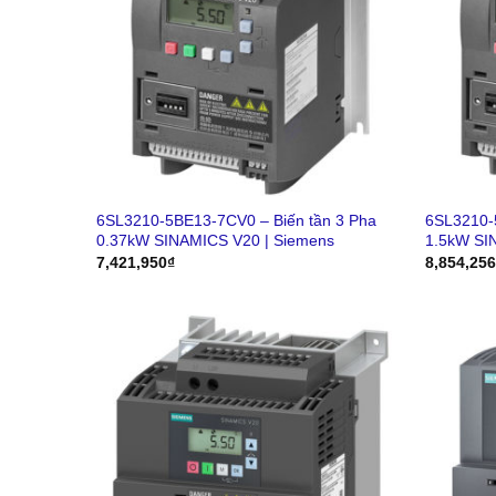
6SL3210-5BE13-7CV0 – Biến tần 3 Pha
6SL3210-
0.37kW SINAMICS V20 | Siemens
1.5kW SI
7,421,950
₫
8,854,25