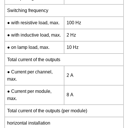
Switching frequency
● with resistive load, max.
100 Hz
● with inductive load, max.
2 Hz
● on lamp load, max.
10 Hz
Total current of the outputs
● Current per channel,
2 A
max.
● Current per module,
8 A
max.
Total current of the outputs (per module)
horizontal installation