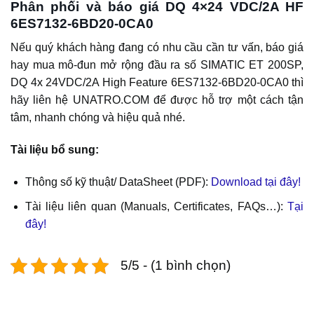
Phân phối và báo giá DQ 4×24 VDC/2A HF
6ES7132-6BD20-0CA0
Nếu quý khách hàng đang có nhu cầu cần tư vấn, báo giá
hay mua mô-đun mở rộng đầu ra số SIMATIC ET 200SP,
DQ 4x 24VDC/2A High Feature 6ES7132-6BD20-0CA0 thì
hãy liên hệ UNATRO.COM để được hỗ trợ một cách tận
tâm, nhanh chóng và hiệu quả nhé.
Tài liệu bổ sung:
Thông số kỹ thuật/ DataSheet (PDF):
Download tại đây!
Tài liệu liên quan (Manuals, Certificates, FAQs…):
Tại
đây!
5/5 - (1 bình chọn)