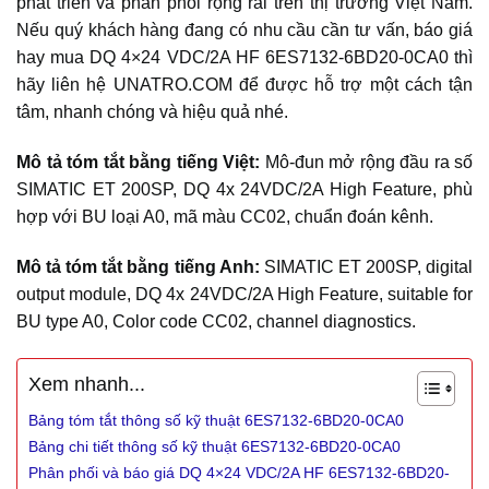
phát triển và phân phối rộng rãi trên thị trường Việt Nam.
Nếu quý khách hàng đang có nhu cầu cần tư vấn, báo giá
hay mua DQ 4×24 VDC/2A HF 6ES7132-6BD20-0CA0 thì
hãy liên hệ UNATRO.COM để được hỗ trợ một cách tận
tâm, nhanh chóng và hiệu quả nhé.
Mô tả tóm tắt bằng tiếng Việt:
Mô-đun mở rộng đầu ra số
SIMATIC ET 200SP, DQ 4x 24VDC/2A High Feature, phù
hợp với BU loại A0, mã màu CC02, chuẩn đoán kênh.
Mô tả tóm tắt bằng tiếng Anh:
SIMATIC ET 200SP, digital
output module, DQ 4x 24VDC/2A High Feature, suitable for
BU type A0, Color code CC02, channel diagnostics.
Xem nhanh...
Bảng tóm tắt thông số kỹ thuật 6ES7132-6BD20-0CA0
Bảng chi tiết thông số kỹ thuật 6ES7132-6BD20-0CA0
Phân phối và báo giá DQ 4×24 VDC/2A HF 6ES7132-6BD20-