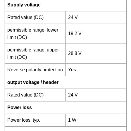
Supply voltage
Rated value (DC)
24 V
permissible range, lower
19.2 V
limit (DC)
permissible range, upper
28.8 V
limit (DC)
Reverse polarity protection
Yes
output voltage / header
Rated value (DC)
24 V
Power loss
Power loss, typ.
1 W