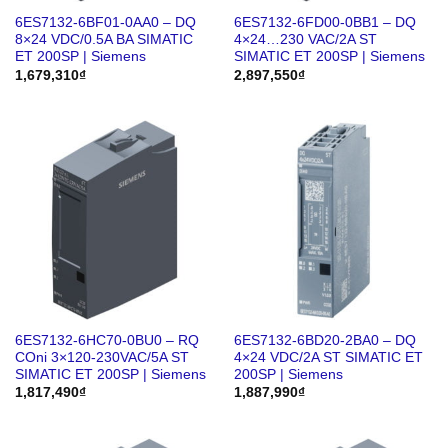
6ES7132-6BF01-0AA0 – DQ
6ES7132-6FD00-0BB1 – DQ
8×24 VDC/0.5A BA SIMATIC
4×24…230 VAC/2A ST
ET 200SP | Siemens
SIMATIC ET 200SP | Siemens
1,679,310
₫
2,897,550
₫
6ES7132-6HC70-0BU0 – RQ
6ES7132-6BD20-2BA0 – DQ
COni 3×120-230VAC/5A ST
4×24 VDC/2A ST SIMATIC ET
SIMATIC ET 200SP | Siemens
200SP | Siemens
1,817,490
₫
1,887,990
₫