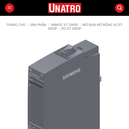
Bỏ
qua
nội
dung
TRANG CHỦ
/
SẢN PHẨM
/
SIMATIC ET 200SP
/
MÔ-ĐUN MỞ RỘNG I/O ET
200SP
/
DO ET 200SP