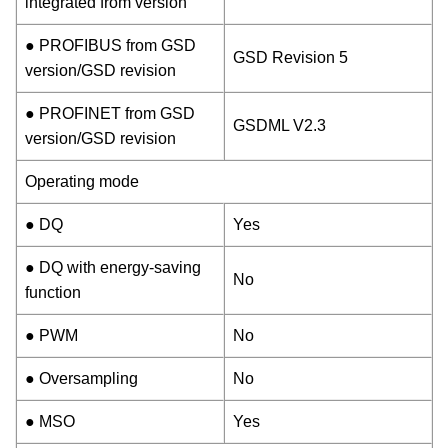
integrated from version
● PROFIBUS from GSD
GSD Revision 5
version/GSD revision
● PROFINET from GSD
GSDML V2.3
version/GSD revision
Operating mode
● DQ
Yes
● DQ with energy-saving
No
function
● PWM
No
● Oversampling
No
● MSO
Yes