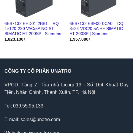
6ES7132-6HD01-2BB1 – RQ
6ES7132-6BF00-0CA0 – DQ
4×120-230 VAC/5A NO ST
8×24 VDC/0.5A HF SIMATIC
SIMATIC ET 200SP | Siemens
ET 200SP | Siemens
1,823,130
₫
1,957,080
₫
CÔNG TY CỔ PHẦN UNATRO
VPGD: Tầng 7, Tòa nhà Licogi 13 - Số 164 Khuất Duy
Tiến, Nhân Chính, Thanh Xuân, TP. Hà Nội
Tel: 039.55.95.133
E-mail: sales@unatro.com
Website: www.unatro.com