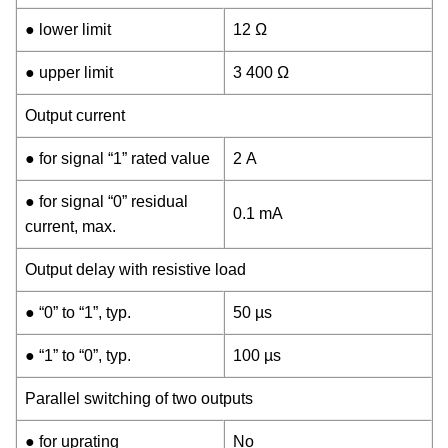
● lower limit
12 Ω
● upper limit
3 400 Ω
Output current
● for signal “1” rated value
2 A
● for signal “0” residual
0.1 mA
current, max.
Output delay with resistive load
● “0” to “1”, typ.
50 µs
● “1” to “0”, typ.
100 µs
Parallel switching of two outputs
● for uprating
No