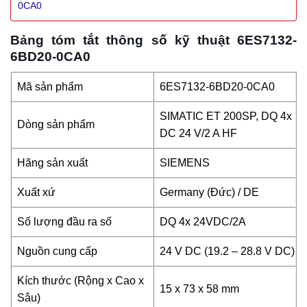
0CA0
Bảng tóm tắt thông số kỹ thuật 6ES7132-
6BD20-0CA0
Mã sản phẩm
6ES7132-6BD20-0CA0
SIMATIC ET 200SP, DQ 4x
Dòng sản phẩm
DC 24 V/2 A HF
Hãng sản xuất
SIEMENS
Xuất xứ
Germany (Đức) / DE
Số lượng đầu ra số
DQ 4x 24VDC/2A
Nguồn cung cấp
24 V DC (19.2 – 28.8 V DC)
Kích thước (Rộng x Cao x
15 x 73 x 58 mm
Sâu)