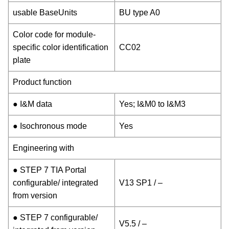
usable BaseUnits
BU type A0
Color code for module-
specific color identification
CC02
plate
Product function
● I&M data
Yes; I&M0 to I&M3
● Isochronous mode
Yes
Engineering with
● STEP 7 TIA Portal
configurable/ integrated
V13 SP1 / –
from version
● STEP 7 configurable/
V5.5 / –