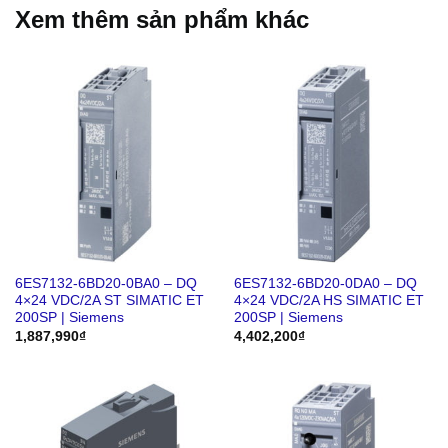
Xem thêm sản phẩm khác
6ES7132-6BD20-0BA0 – DQ
6ES7132-6BD20-0DA0 – DQ
4×24 VDC/2A ST SIMATIC ET
4×24 VDC/2A HS SIMATIC ET
200SP | Siemens
200SP | Siemens
1,887,990
₫
4,402,200
₫