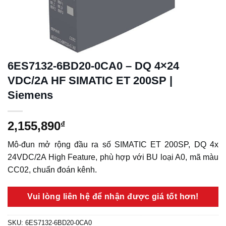
6ES7132-6BD20-0CA0 – DQ 4×24
VDC/2A HF SIMATIC ET 200SP |
Siemens
2,155,890
₫
Mô-đun mở rộng đầu ra số SIMATIC ET 200SP, DQ 4x
24VDC/2A High Feature, phù hợp với BU loại A0, mã màu
CC02, chuẩn đoán kênh.
Vui lòng liên hệ để nhận được giá tốt hơn!
SKU:
6ES7132-6BD20-0CA0