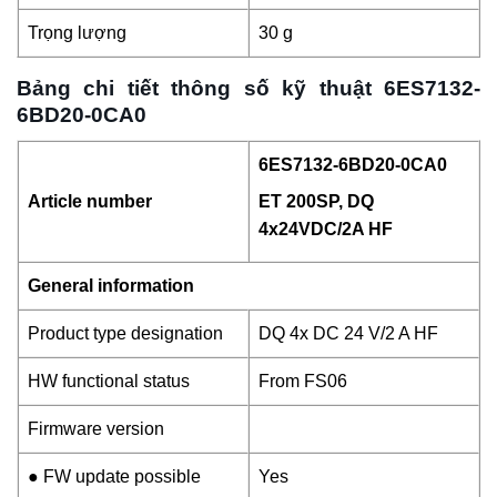
Trọng lượng
30 g
Bảng chi tiết thông số kỹ thuật 6ES7132-
6BD20-0CA0
6ES7132-6BD20-0CA0
Article number
ET 200SP, DQ
4x24VDC/2A HF
General information
Product type designation
DQ 4x DC 24 V/2 A HF
HW functional status
From FS06
Firmware version
● FW update possible
Yes