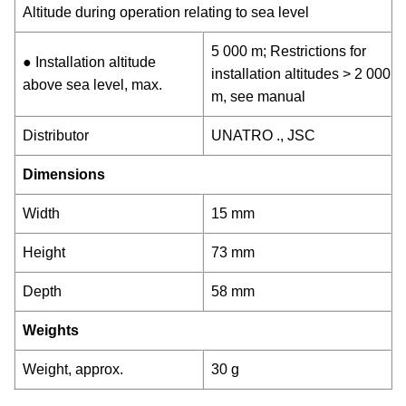
Altitude during operation relating to sea level
5 000 m; Restrictions for
● Installation altitude
installation altitudes > 2 000
above sea level, max.
m, see manual
Distributor
UNATRO ., JSC
Dimensions
Width
15 mm
Height
73 mm
Depth
58 mm
Weights
Weight, approx.
30 g