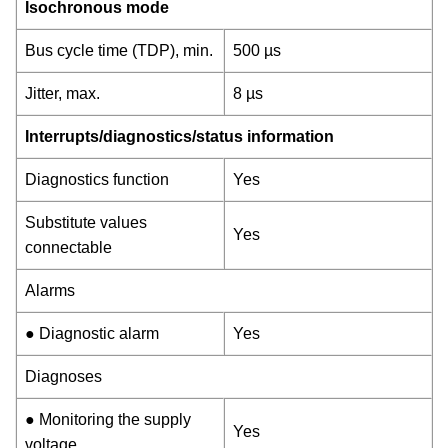
Isochronous mode
Bus cycle time (TDP), min.
500 µs
Jitter, max.
8 µs
Interrupts/diagnostics/status information
Diagnostics function
Yes
Substitute values
Yes
connectable
Alarms
● Diagnostic alarm
Yes
Diagnoses
● Monitoring the supply
Yes
voltage