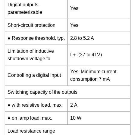
Digital outputs,
Yes
parameterizable
Short-circuit protection
Yes
● Response threshold, typ.
2.8 to 5.2 A
Limitation of inductive
L+ -(37 to 41V)
shutdown voltage to
Yes; Minimum current
Controlling a digital input
consumption 7 mA
Switching capacity of the outputs
● with resistive load, max.
2 A
● on lamp load, max.
10 W
Load resistance range