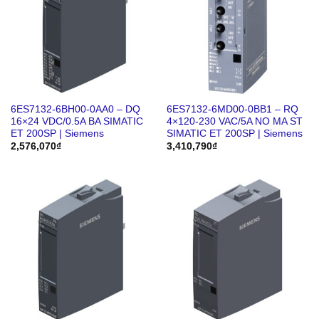
6ES7132-6BH00-0AA0 – DQ
6ES7132-6MD00-0BB1 – RQ
16×24 VDC/0.5A BA SIMATIC
4×120-230 VAC/5A NO MA ST
ET 200SP | Siemens
SIMATIC ET 200SP | Siemens
2,576,070
₫
3,410,790
₫