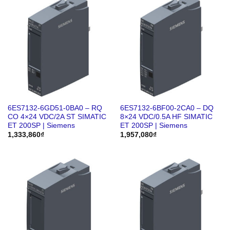
6ES7132-6GD51-0BA0 – RQ
6ES7132-6BF00-2CA0 – DQ
CO 4×24 VDC/2A ST SIMATIC
8×24 VDC/0.5A HF SIMATIC
ET 200SP | Siemens
ET 200SP | Siemens
1,333,860
₫
1,957,080
₫