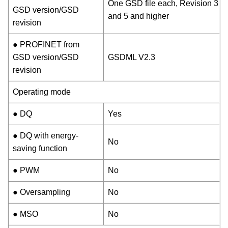
One GSD file each, Revision 3
GSD version/GSD
and 5 and higher
revision
● PROFINET from
GSD version/GSD
GSDML V2.3
revision
Operating mode
● DQ
Yes
● DQ with energy-
No
saving function
● PWM
No
● Oversampling
No
● MSO
No