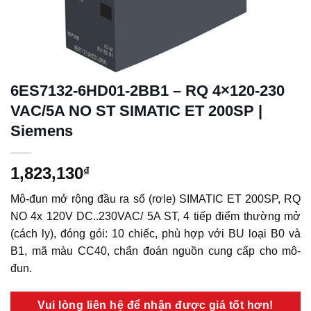
6ES7132-6HD01-2BB1 – RQ 4×120-230
VAC/5A NO ST SIMATIC ET 200SP |
Siemens
1,823,130
₫
Mô-đun mở rộng đầu ra số (rơle) SIMATIC ET 200SP, RQ
NO 4x 120V DC..230VAC/ 5A ST, 4 tiếp điểm thường mở
(cách ly), đóng gói: 10 chiếc, phù hợp với BU loại B0 và
B1, mã màu CC40, chẩn đoán nguồn cung cấp cho mô-
đun.
Vui lòng liên hệ để nhận được giá tốt hơn!