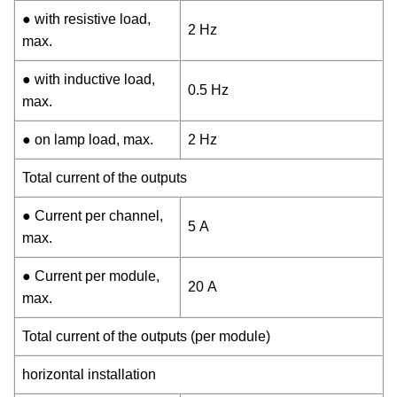
● with resistive load,
2 Hz
max.
● with inductive load,
0.5 Hz
max.
● on lamp load, max.
2 Hz
Total current of the outputs
● Current per channel,
5 A
max.
● Current per module,
20 A
max.
Total current of the outputs (per module)
horizontal installation