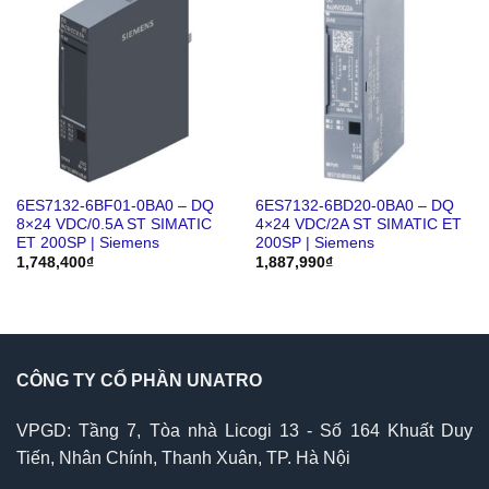
6ES7132-6BF01-0BA0 – DQ
6ES7132-6BD20-0BA0 – DQ
8×24 VDC/0.5A ST SIMATIC
4×24 VDC/2A ST SIMATIC ET
ET 200SP | Siemens
200SP | Siemens
1,748,400
₫
1,887,990
₫
CÔNG TY CỔ PHẦN UNATRO
VPGD: Tầng 7, Tòa nhà Licogi 13 - Số 164 Khuất Duy
Tiến, Nhân Chính, Thanh Xuân, TP. Hà Nội