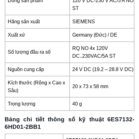
Dòng sản phẩm
120 V DC-230 V AC/5 A NO
ST
Hãng sản xuất
SIEMENS
Xuất xứ
Germany (Đức) / DE
RQ NO 4x 120V
Số lượng đầu ra số
DC..230VAC/5A ST
Nguồn cung cấp
24 V DC (19.2 – 28.8 V DC)
Kích thước (Rộng x Cao x
20 x 73 x 58 mm
Sâu)
Trọng lượng
40 g
Bảng chi tiết thông số kỹ thuật 6ES7132-
6HD01-2BB1