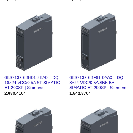
6ES7132-6BH01-2BA0 – DQ
6ES7132-6BF61-0AA0 – DQ
16×24 VDC/0.5A ST SIMATIC
8×24 VDC/0.5A SNK BA
ET 200SP | Siemens
SIMATIC ET 200SP | Siemens
2,680,410
₫
1,842,870
₫