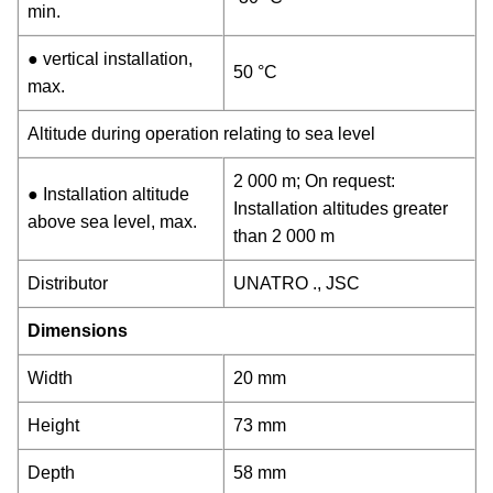
min.
● vertical installation,
50 °C
max.
Altitude during operation relating to sea level
2 000 m; On request:
● Installation altitude
Installation altitudes greater
above sea level, max.
than 2 000 m
Distributor
UNATRO ., JSC
Dimensions
Width
20 mm
Height
73 mm
Depth
58 mm