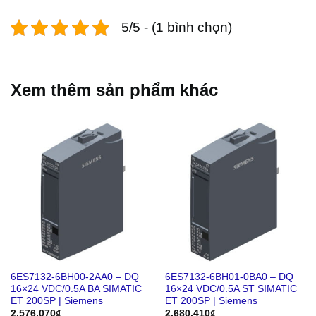
5/5 - (1 bình chọn)
Xem thêm sản phẩm khác
6ES7132-6BH00-2AA0 – DQ
6ES7132-6BH01-0BA0 – DQ
16×24 VDC/0.5A BA SIMATIC
16×24 VDC/0.5A ST SIMATIC
ET 200SP | Siemens
ET 200SP | Siemens
2,576,070
₫
2,680,410
₫