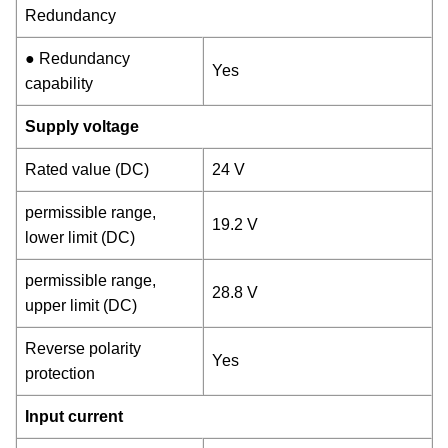
Redundancy
● Redundancy
Yes
capability
Supply voltage
Rated value (DC)
24 V
permissible range,
19.2 V
lower limit (DC)
permissible range,
28.8 V
upper limit (DC)
Reverse polarity
Yes
protection
Input current