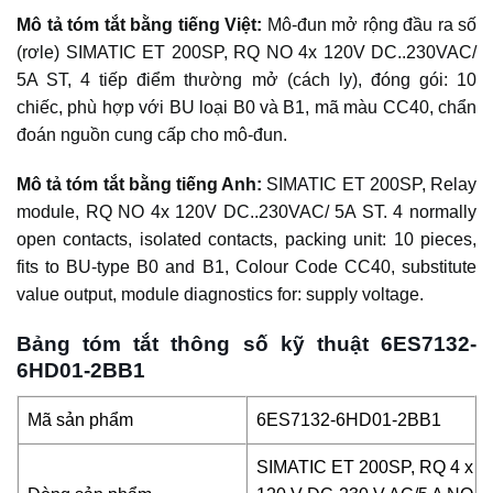
Mô tả tóm tắt bằng tiếng Việt:
Mô-đun mở rộng đầu ra số
(rơle) SIMATIC ET 200SP, RQ NO 4x 120V DC..230VAC/
5A ST, 4 tiếp điểm thường mở (cách ly), đóng gói: 10
chiếc, phù hợp với BU loại B0 và B1, mã màu CC40, chẩn
đoán nguồn cung cấp cho mô-đun.
Mô tả tóm tắt bằng tiếng Anh:
SIMATIC ET 200SP, Relay
module, RQ NO 4x 120V DC..230VAC/ 5A ST. 4 normally
open contacts, isolated contacts, packing unit: 10 pieces,
fits to BU-type B0 and B1, Colour Code CC40, substitute
value output, module diagnostics for: supply voltage.
Bảng tóm tắt thông số kỹ thuật 6ES7132-
6HD01-2BB1
Mã sản phẩm
6ES7132-6HD01-2BB1
SIMATIC ET 200SP, RQ 4 x