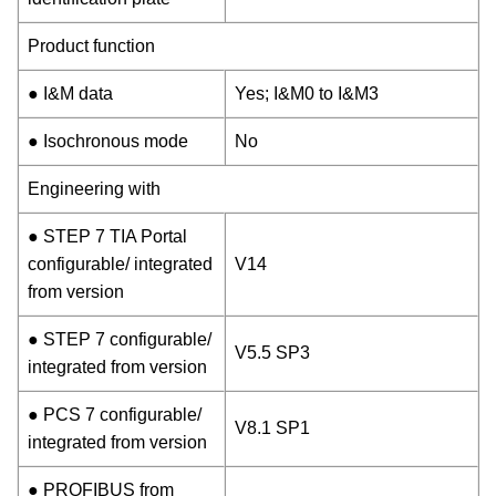
Product function
● I&M data
Yes; I&M0 to I&M3
● Isochronous mode
No
Engineering with
● STEP 7 TIA Portal
configurable/ integrated
V14
from version
● STEP 7 configurable/
V5.5 SP3
integrated from version
● PCS 7 configurable/
V8.1 SP1
integrated from version
● PROFIBUS from