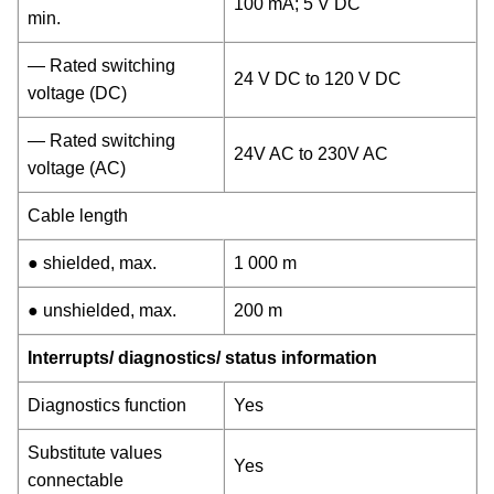
100 mA; 5 V DC
min.
— Rated switching
24 V DC to 120 V DC
voltage (DC)
— Rated switching
24V AC to 230V AC
voltage (AC)
Cable length
● shielded, max.
1 000 m
● unshielded, max.
200 m
Interrupts/ diagnostics/ status information
Diagnostics function
Yes
Substitute values
Yes
connectable