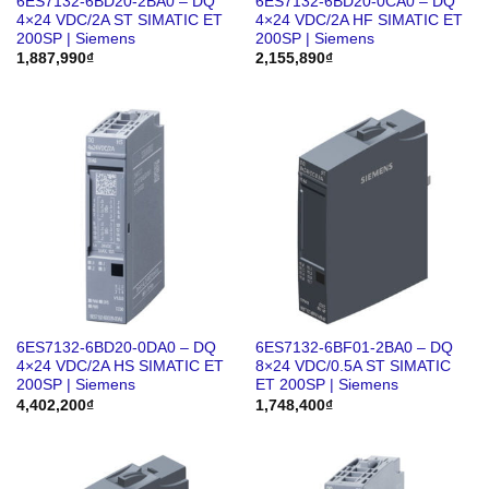
6ES7132-6BD20-2BA0 – DQ
6ES7132-6BD20-0CA0 – DQ
4×24 VDC/2A ST SIMATIC ET
4×24 VDC/2A HF SIMATIC ET
200SP | Siemens
200SP | Siemens
1,887,990
₫
2,155,890
₫
6ES7132-6BD20-0DA0 – DQ
6ES7132-6BF01-2BA0 – DQ
4×24 VDC/2A HS SIMATIC ET
8×24 VDC/0.5A ST SIMATIC
200SP | Siemens
ET 200SP | Siemens
4,402,200
₫
1,748,400
₫