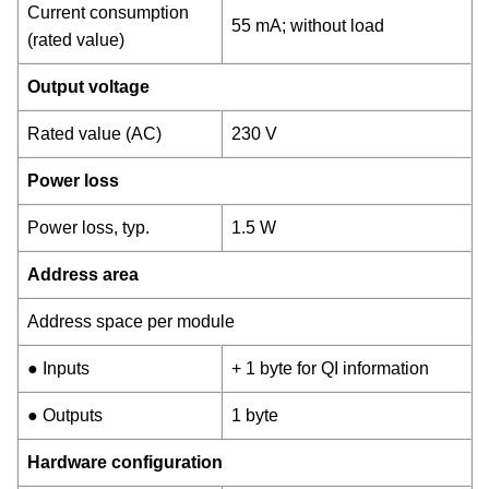
Current consumption
55 mA; without load
(rated value)
Output voltage
Rated value (AC)
230 V
Power loss
Power loss, typ.
1.5 W
Address area
Address space per module
● Inputs
+ 1 byte for QI information
● Outputs
1 byte
Hardware configuration