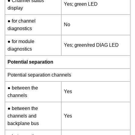
● Channel status
Yes; green LED
display
● for channel
No
diagnostics
● for module
Yes; green/red DIAG LED
diagnostics
Potential separation
Potential separation channels
● between the
Yes
channels
● between the
channels and
Yes
backplane bus