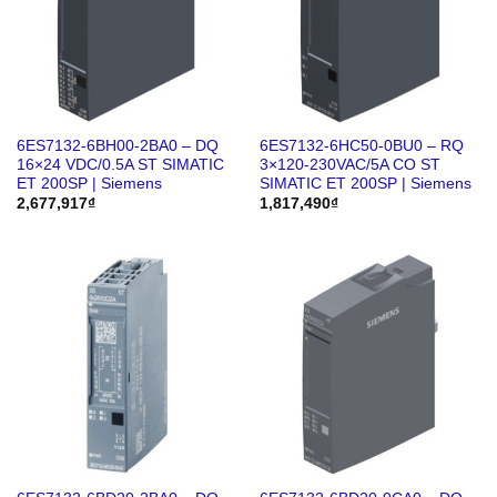
6ES7132-6BH00-2BA0 – DQ
6ES7132-6HC50-0BU0 – RQ
16×24 VDC/0.5A ST SIMATIC
3×120-230VAC/5A CO ST
ET 200SP | Siemens
SIMATIC ET 200SP | Siemens
2,677,917
₫
1,817,490
₫