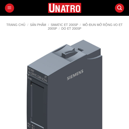
Bỏ
qua
nội
dung
TRANG CHỦ
/
SẢN PHẨM
/
SIMATIC ET 200SP
/
MÔ-ĐUN MỞ RỘNG I/O ET
200SP
/
DO ET 200SP