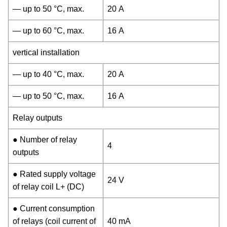
— up to 50 °C, max.
20 A
— up to 60 °C, max.
16 A
vertical installation
— up to 40 °C, max.
20 A
— up to 50 °C, max.
16 A
Relay outputs
● Number of relay
4
outputs
● Rated supply voltage
24 V
of relay coil L+ (DC)
● Current consumption
of relays (coil current of
40 mA