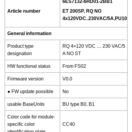
6ES7132-6HD01-2BB1
Article number
ET 200SP, RQ NO
4x120VDC..230VAC/5A,PU10
General information
Product type
RQ 4×120 VDC … 230 VAC/5
designation
A NO ST
HW functional status
From FS02
Firmware version
V0.0
● FW update possible
No
usable BaseUnits
BU type B0, B1
Color code for module-
specific color
CC40
identification plate