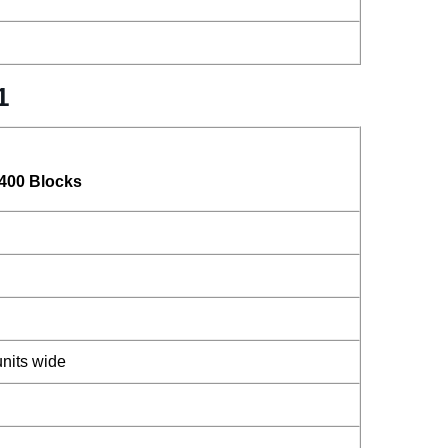
1
 400 Blocks
units wide