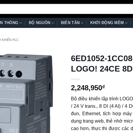
N THÔNG
BỘ NGUỒN
BIẾN TẦN
KHỞI ĐỘNG MỀM
U KHIỂN PLC
6ED1052-1CC08-
LOGO! 24CE 8DI
2,248,950
₫
Bộ điều khiển lập trình LOGO!
/ 24 V trans., 8 DI (4 AI) / 
đun, Ethernet, tích hợp má
dụng trang web, thẻ nhớ mic
cao hơn, thực thi được các d