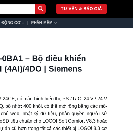
TƯ VẤN & BÁO GIÁ
ĐỘNG CƠ
PHẦN MỀM
0BA1 – Bộ điều khiển
 (4AI)/4DO | Siemens
 24CE, có màn hình hiển thị, PS / I / O: 24 V / 24 V
4 DQ, bộ nhớ: 400 khối, có thể mở rộng bằng các mô-
y chủ web, nhật ký dữ liệu, phân quyền người sử
roSD tiêu chuẩn cho LOGO! Soft Comfort V8.3 hoặc
ự án cũ hơn trong tất cả các thiết bị LOGO! 8.3 cơ