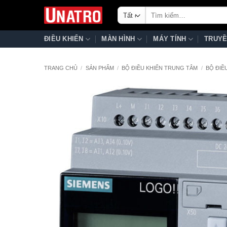
Bỏ
Tìm
qua
kiếm:
nội
ĐIỀU KHIỂN
MÀN HÌNH
MÁY TÍNH
TRUYỀ
dung
TRANG CHỦ
/
SẢN PHẨM
/
BỘ ĐIỀU KHIỂN TRUNG TÂM
/
BỘ ĐIỀ