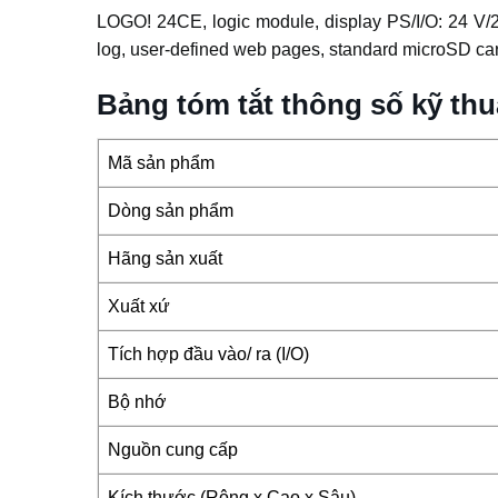
LOGO! 24CE, logic module, display PS/I/O: 24 V/24
log, user-defined web pages, standard microSD card
Bảng tóm tắt thông số kỹ t
Mã sản phẩm
Dòng sản phẩm
Hãng sản xuất
Xuất xứ
Tích hợp đầu vào/ ra (I/O)
Bộ nhớ
Nguồn cung cấp
Kích thước (Rộng x Cao x Sâu)