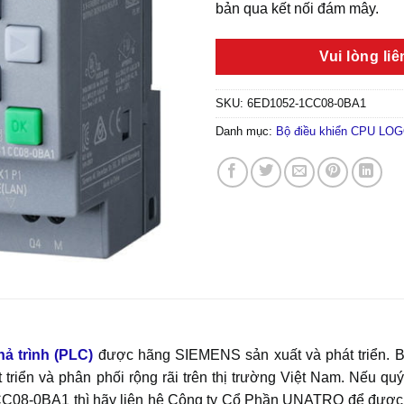
bản qua kết nối đám mây.
Vui lòng li
SKU:
6ED1052-1CC08-0BA1
Danh mục:
Bộ điều khiển CPU LOG
hả trình (PLC)
được hãng SIEMENS sản xuất và phát triển. B
 và phân phối rộng rãi trên thị trường Việt Nam. Nếu quý 
8-0BA1 thì hãy liên hệ Công ty Cổ Phần UNATRO để được hỗ