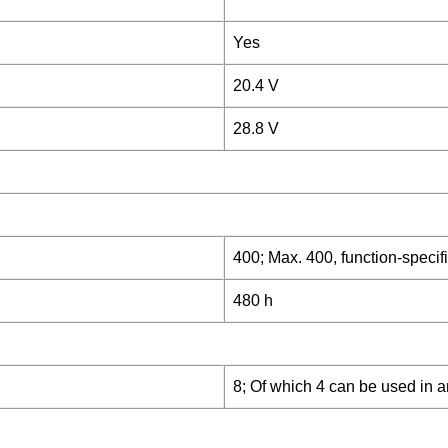
Yes
20.4 V
28.8 V
400; Max. 400, function-specif
480 h
8; Of which 4 can be used in 