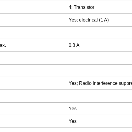
4; Transistor
Yes; electrical (1 A)
ax.
0.3 A
Yes; Radio interference suppr
Yes
Yes