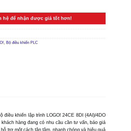
ên hệ để nhận được giá tốt hơn!
O!
,
Bộ điều khiển PLC
ộ điều khiển lập trình LOGO! 24CE 8DI (4AI)/4DO
khách hàng đang có nhu cầu cần tư vấn, báo giá
 trợ một cách tận tâm, nhanh chóng và hiệu quả