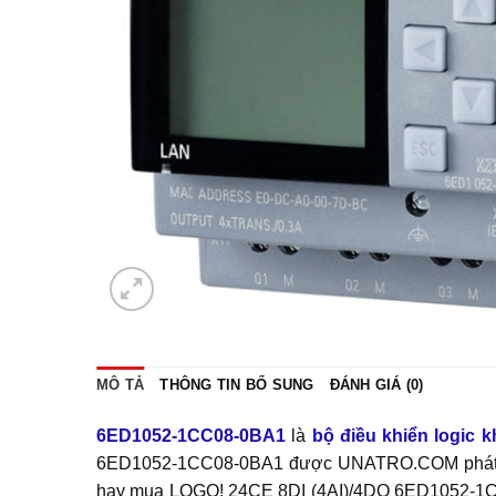
MÔ TẢ
THÔNG TIN BỔ SUNG
ĐÁNH GIÁ (0)
6ED1052-1CC08-0BA1
là
bộ điều khiển logic k
6ED1052-1CC08-0BA1 được UNATRO.COM phát triển
hay mua LOGO! 24CE 8DI (4AI)/4DO 6ED1052-1CC0