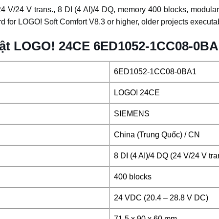
 V/24 V trans., 8 DI (4 AI)/4 DQ, memory 400 blocks, modular
 for LOGO! Soft Comfort V8.3 or higher, older projects executab
huật LOGO! 24CE 6ED1052-1CC08-0BA
6ED1052-1CC08-0BA1
LOGO! 24CE
SIEMENS
China (Trung Quốc) / CN
8 DI (4 AI)/4 DQ (24 V/24 V tra
400 blocks
24 VDC (20.4 – 28.8 V DC)
71.5 x 90 x 60 mm