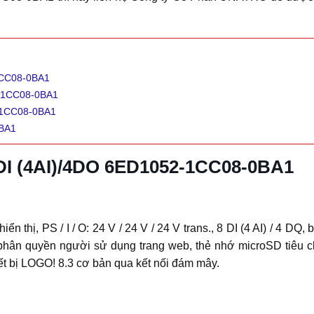
1CC08-0BA1
2-1CC08-0BA1
2-1CC08-0BA1
0BA1
DI (4AI)/4DO 6ED1052-1CC08-0BA1
n thị, PS / I / O: 24 V / 24 V / 24 V trans., 8 DI (4 AI) / 4 D
, phân quyền người sử dụng trang web, thẻ nhớ microSD tiêu
iết bị LOGO! 8.3 cơ bản qua kết nối đám mây.