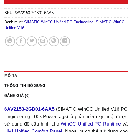
SKU:
6AV2153-2GB01-6AA5
Danh mục:
SIMATIC WinCC Unified PC Engineering
,
SIMATIC WinCC
Unified V16
MÔ TẢ
THÔNG TIN BỔ SUNG
ĐÁNH GIÁ (0)
6AV2153-2GB01-6AA5
(SIMATIC WinCC Unified V16 PC
Engineering 100k PowerTags) là phần mềm kỹ thuật được
sử dụng để cấu hình cho
WinCC Unified PC Runtime
và
HMI Unified Comfort Panel
. Ngoài ra có thể sử dụng cho