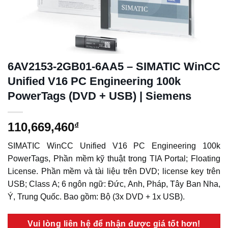
6AV2153-2GB01-6AA5 – SIMATIC WinCC
Unified V16 PC Engineering 100k
PowerTags (DVD + USB) | Siemens
110,669,460
₫
SIMATIC WinCC Unified V16 PC Engineering 100k
PowerTags, Phần mềm kỹ thuật trong TIA Portal; Floating
License. Phần mềm và tài liệu trên DVD; license key trên
USB; Class A; 6 ngôn ngữ: Đức, Anh, Pháp, Tây Ban Nha,
Ý, Trung Quốc. Bao gồm: Bộ (3x DVD + 1x USB).
Vui lòng liên hệ để nhận được giá tốt hơn!