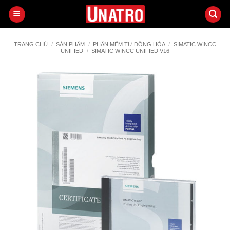
Bỏ
qua
nội
dung
TRANG CHỦ
/
SẢN PHẨM
/
PHẦN MỀM TỰ ĐỘNG HÓA
/
SIMATIC WINCC
UNIFIED
/
SIMATIC WINCC UNIFIED V16