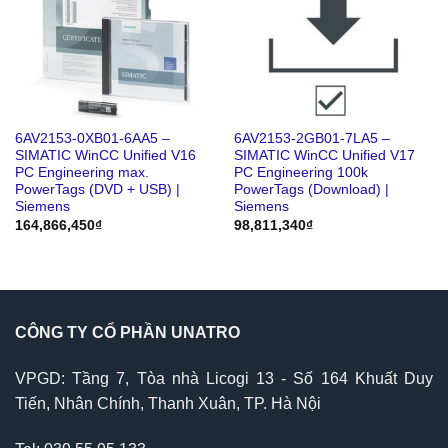
6AV2153-0XB01-6AA5 –
6AV2153-2GB01-7LA5 –
SIMATIC WinCC Unified V16
SIMATIC WinCC Unified V17
PC Engineering max.
PC Engineering 100k
PowerTags (DVD + USB) |
PowerTags (Download) |
Siemens
Siemens
164,866,450
₫
98,811,340
₫
CÔNG TY CỔ PHẦN UNATRO
VPGD: Tầng 7, Tòa nhà Licogi 13 - Số 164 Khuất Duy
Tiến, Nhân Chính, Thanh Xuân, TP. Hà Nội