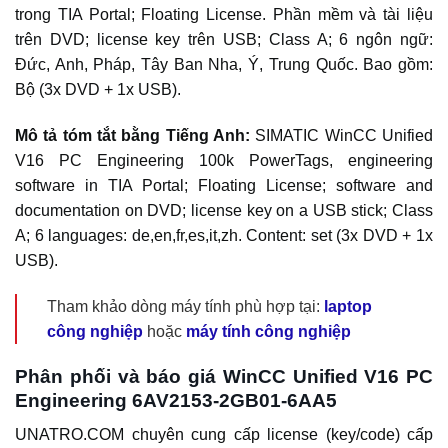
trong TIA Portal; Floating License. Phần mềm và tài liệu
trên DVD; license key trên USB; Class A; 6 ngôn ngữ:
Đức, Anh, Pháp, Tây Ban Nha, Ý, Trung Quốc. Bao gồm:
Bộ (3x DVD + 1x USB).
Mô tả tóm tắt bằng Tiếng Anh:
SIMATIC WinCC Unified
V16 PC Engineering 100k PowerTags, engineering
software in TIA Portal; Floating License; software and
documentation on DVD; license key on a USB stick; Class
A; 6 languages: de,en,fr,es,it,zh. Content: set (3x DVD + 1x
USB).
Tham khảo dòng máy tính phù hợp tại:
laptop
công nghiệp
hoặc
máy tính công nghiệp
Phân phối và báo giá WinCC Unified V16 PC
Engineering 6AV2153-2GB01-6AA5
UNATRO.COM chuyên cung cấp license (key/code) cấp