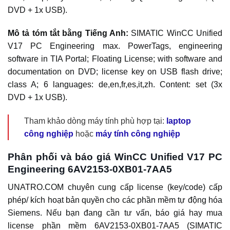
DVD + 1x USB).
Mô tả tóm tắt bằng Tiếng Anh:
SIMATIC WinCC Unified
V17 PC Engineering max. PowerTags, engineering
software in TIA Portal; Floating License; with software and
documentation on DVD; license key on USB flash drive;
class A; 6 languages: de,en,fr,es,it,zh. Content: set (3x
DVD + 1x USB).
Tham khảo dòng máy tính phù hợp tại:
laptop
công nghiệp
hoặc
máy tính công nghiệp
Phân phối và báo giá WinCC Unified V17 PC
Engineering 6AV2153-0XB01-7AA5
UNATRO.COM chuyên cung cấp license (key/code) cấp
phép/ kích hoạt bản quyền cho các phần mềm tự động hóa
Siemens. Nếu bạn đang cần tư vấn, báo giá hay mua
license phần mềm 6AV2153-0XB01-7AA5 (SIMATIC