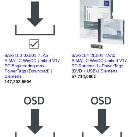
6AV2153-0XB01-7LA5 –
6AV2154-2EB01-7AA0 –
SIMATIC WinCC Unified V17
SIMATIC WinCC Unified V17
PC Engineering max.
PC Runtime 1k PowerTags
PowerTags (Download) |
(DVD + USB) | Siemens
Siemens
57,714,080
₫
147,202,550
₫