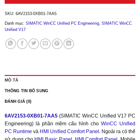
SKU:
6AV2153-0XB01-7AA5
Danh mục:
SIMATIC WinCC Unified PC Engineering
,
SIMATIC WinCC
Unified V17
MÔ TẢ
THÔNG TIN BỔ SUNG
ĐÁNH GIÁ (0)
6AV2153-0XB01-7AA5
(SIMATIC WinCC Unified V17 PC
Engineering) là phần mềm cấu hình cho
WinCC Unified
PC Runtime
và
HMI Unified Comfort Panel
. Ngoài ra có thể
sử dụng cho
HMI Basic Panel
,
HMI Comfort Panel
, Mobile