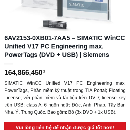
6AV2153-0XB01-7AA5 – SIMATIC WinCC
Unified V17 PC Engineering max.
PowerTags (DVD + USB) | Siemens
164,866,450
₫
SIMATIC WinCC Unified V17 PC Engineering max.
PowerTags, Phần mềm kỹ thuật trong TIA Portal; Floating
License; với phần mềm và tài liệu trên DVD; license key
trên USB; class A; 6 ngôn ngữ: Đức, Anh, Pháp, Tây Ban
Nha, Ý, Trung Quốc. Bao gồm: Bộ (3x DVD + 1x USB).
Vui lòng liên hệ để nhận được giá tốt hơn!