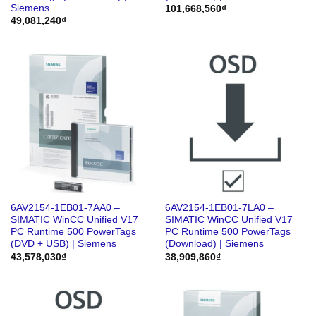
Siemens
101,668,560
₫
49,081,240
₫
6AV2154-1EB01-7AA0 –
6AV2154-1EB01-7LA0 –
SIMATIC WinCC Unified V17
SIMATIC WinCC Unified V17
PC Runtime 500 PowerTags
PC Runtime 500 PowerTags
(DVD + USB) | Siemens
(Download) | Siemens
43,578,030
₫
38,909,860
₫