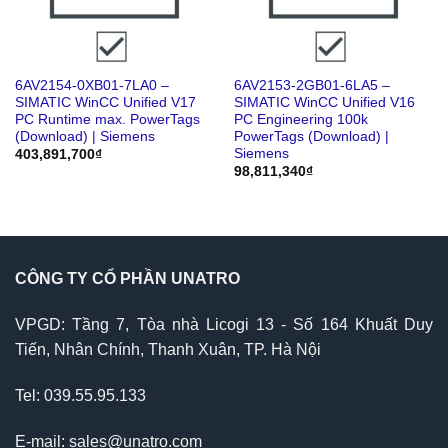
6AV2154-0XB01-7LA0 –
6AV2153-2GB01-6LA5 –
SIMATIC WinCC Unified V17
SIMATIC WinCC Unified V16
PC Runtime max. PowerTags
PC Engineering 100k
(Download) | Siemens
PowerTags (Download) |
Siemens
403,891,700
₫
98,811,340
₫
CÔNG TY CỔ PHẦN UNATRO
VPGD: Tầng 7, Tòa nhà Licogi 13 - Số 164 Khuất Duy
Tiến, Nhân Chính, Thanh Xuân, TP. Hà Nội
Tel: 039.55.95.133
E-mail: sales@unatro.com