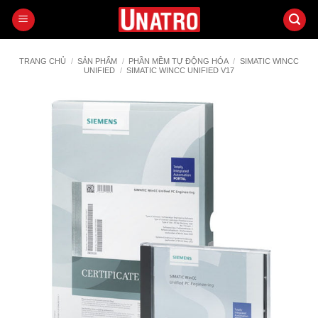
Bỏ
qua
nội
dung
TRANG CHỦ
/
SẢN PHẨM
/
PHẦN MỀM TỰ ĐỘNG HÓA
/
SIMATIC WINCC
UNIFIED
/
SIMATIC WINCC UNIFIED V17