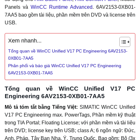
Panels và
WinCC Runtime Advanced
. 6AV2153-0XB01-
7AA5 bao gồm tài liệu, phần mềm trên DVD và license trên
USB.
Xem nhanh...
Tổng quan về WinCC Unified V17 PC Engineering 6AV2153-
0XB01-7AA5
Phân phối và báo giá WinCC Unified V17 PC Engineering
6AV2153-0XB01-7AA5
Tổng quan về WinCC Unified V17 PC
Engineering 6AV2153-0XB01-7AA5
Mô tả tóm tắt bằng Tiếng Việt:
SIMATIC WinCC Unified
V17 PC Engineering max. PowerTags, Phần mềm kỹ thuật
trong TIA Portal; Floating License; với phần mềm và tài liệu
trên DVD; license key trên USB; class A; 6 ngôn ngữ: Đức,
Anh, Pháp, Tây Ban Nha, Ý, Trung Quốc. Bao gồm: Bộ (3x