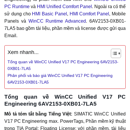
PC Runtime
và
HMI Unified Comfort Panel
. Ngoài ra có thể
sử dụng cho
HMI Basic Panel
,
HMI Comfort Panel
, Mobile
Panels và
WinCC Runtime Advanced
. 6AV2153-0XB01-
7LA5 bao gồm tài liệu, phần mềm và license được gửi qua
Email.
Xem nhanh...
Tổng quan về WinCC Unified V17 PC Engineering 6AV2153-
0XB01-7LA5
Phân phối và báo giá WinCC Unified V17 PC Engineering
6AV2153-0XB01-7LA5
Tổng quan về WinCC Unified V17 PC
Engineering 6AV2153-0XB01-7LA5
Mô tả tóm tắt bằng Tiếng Việt:
SIMATIC WinCC Unified
V17 PC Engineering max. PowerTags, Phần mềm kỹ thuật
trong TIA Portal; Floating License; với phần mềm, tài liệu