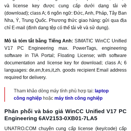
và license key được cung cấp dưới dạng tải về
(download); class A; 6 ngôn ngữ: Đức, Anh, Pháp, Tây Ban
Nha, Ý, Trung Quốc. Phương thức giao hàng: gửi qua địa
chỉ E-mail (định dạng tệp có thể tải về và sử dụng).
Mô tả tóm tắt bằng Tiếng Anh:
SIMATIC WinCC Unified
V17 PC Engineering max. PowerTags, engineering
software in TIA Portal; Floating License; with software
documentation and license key for download; class A; 6
languages: de,en,fr,es,it,zh. goods recipient Email address
required for delivery.
Tham khảo dòng máy tính phù hợp tại:
laptop
công nghiệp
hoặc
máy tính công nghiệp
Phân phối và báo giá WinCC Unified V17 PC
Engineering 6AV2153-0XB01-7LA5
UNATRO.COM chuyên cung cấp license (key/code) cấp