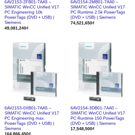
6AV2153-2FB01-7AA5 –
6AV2154-2MB01-7AA0 –
SIMATIC WinCC Unified V17
SIMATIC WinCC Unified V17
PC Engineering 10k
PC Runtime 2.5k PowerTags
PowerTags (DVD + USB) |
(DVD + USB) | Siemens
Siemens
74,521,650
₫
49,081,240
₫
6AV2153-0XB01-7AA5 –
6AV2154-3DB01-7AA0 –
SIMATIC WinCC Unified V17
SIMATIC WinCC Unified V17
PC Engineering max.
PC Runtime 150 PowerTags
PowerTags (DVD + USB) |
(DVD + USB) | Siemens
Siemens
17,548,500
₫
164,866,450
₫