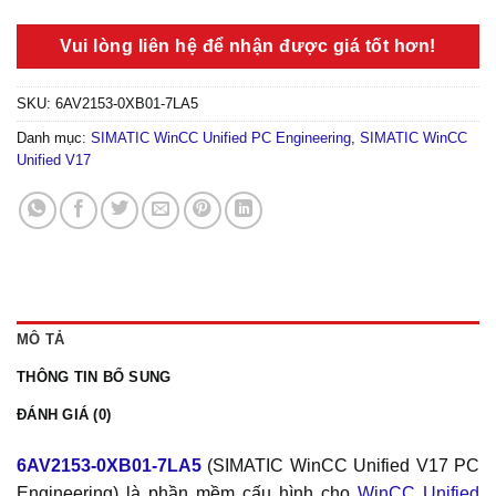
Vui lòng liên hệ để nhận được giá tốt hơn!
SKU:
6AV2153-0XB01-7LA5
Danh mục:
SIMATIC WinCC Unified PC Engineering
,
SIMATIC WinCC
Unified V17
MÔ TẢ
THÔNG TIN BỔ SUNG
ĐÁNH GIÁ (0)
6AV2153-0XB01-7LA5
(SIMATIC WinCC Unified V17 PC
Engineering) là phần mềm cấu hình cho
WinCC Unified