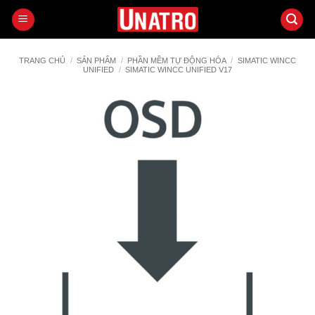
Bỏ
qua
nội
dung
TRANG CHỦ
/
SẢN PHẨM
/
PHẦN MỀM TỰ ĐỘNG HÓA
/
SIMATIC WINCC
UNIFIED
/
SIMATIC WINCC UNIFIED V17