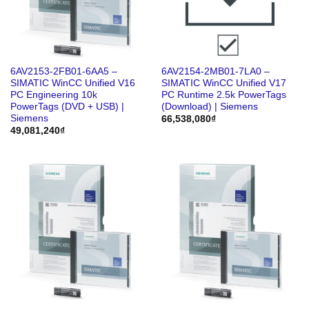
6AV2153-2FB01-6AA5 –
6AV2154-2MB01-7LA0 –
SIMATIC WinCC Unified V16
SIMATIC WinCC Unified V17
PC Engineering 10k
PC Runtime 2.5k PowerTags
PowerTags (DVD + USB) |
(Download) | Siemens
Siemens
66,538,080
₫
49,081,240
₫