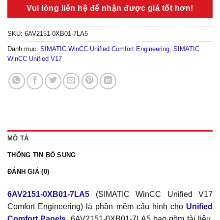
Vui lòng liên hệ để nhận được giá tốt hơn!
SKU:
6AV2151-0XB01-7LA5
Danh mục:
SIMATIC WinCC Unified Comfort Engineering
,
SIMATIC
WinCC Unified V17
MÔ TẢ
THÔNG TIN BỔ SUNG
ĐÁNH GIÁ (0)
6AV2151-0XB01-7LA5
(SIMATIC WinCC Unified V17
Comfort Engineering) là phần mềm cấu hình cho
Unified
Comfort Panels
. 6AV2151-0XB01-7LA5 bao gồm tài liệu,