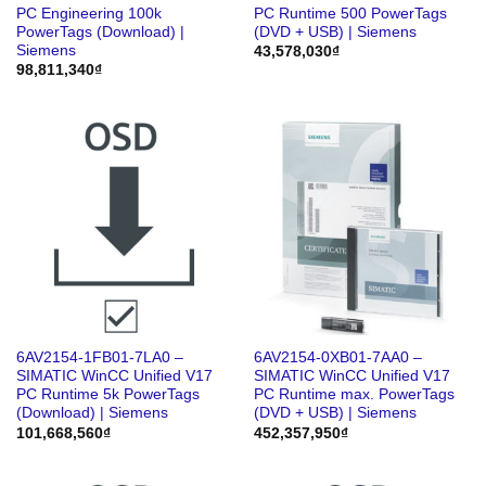
PC Engineering 100k
PC Runtime 500 PowerTags
PowerTags (Download) |
(DVD + USB) | Siemens
Siemens
43,578,030
₫
98,811,340
₫
6AV2154-1FB01-7LA0 –
6AV2154-0XB01-7AA0 –
SIMATIC WinCC Unified V17
SIMATIC WinCC Unified V17
PC Runtime 5k PowerTags
PC Runtime max. PowerTags
(Download) | Siemens
(DVD + USB) | Siemens
101,668,560
₫
452,357,950
₫