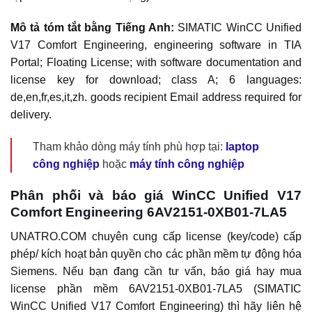
Mô tả tóm tắt bằng Tiếng Anh:
SIMATIC WinCC Unified
V17 Comfort Engineering, engineering software in TIA
Portal; Floating License; with software documentation and
license key for download; class A; 6 languages:
de,en,fr,es,it,zh. goods recipient Email address required for
delivery.
Tham khảo dòng máy tính phù hợp tại:
laptop
công nghiệp
hoặc
máy tính công nghiệp
Phân phối và báo giá WinCC Unified V17
Comfort Engineering 6AV2151-0XB01-7LA5
UNATRO.COM chuyên cung cấp license (key/code) cấp
phép/ kích hoạt bản quyền cho các phần mềm tự động hóa
Siemens. Nếu bạn đang cần tư vấn, báo giá hay mua
license phần mềm 6AV2151-0XB01-7LA5 (SIMATIC
WinCC Unified V17 Comfort Engineering) thì hãy liên hệ