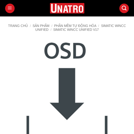
Bỏ
qua
nội
dung
TRANG CHỦ
/
SẢN PHẨM
/
PHẦN MỀM TỰ ĐỘNG HÓA
/
SIMATIC WINCC
UNIFIED
/
SIMATIC WINCC UNIFIED V17