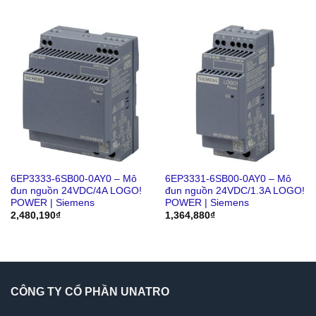
6EP3333-6SB00-0AY0 – Mô
6EP3331-6SB00-0AY0 – Mô
đun nguồn 24VDC/4A LOGO!
đun nguồn 24VDC/1.3A LOGO!
POWER | Siemens
POWER | Siemens
2,480,190
₫
1,364,880
₫
CÔNG TY CỔ PHẦN UNATRO