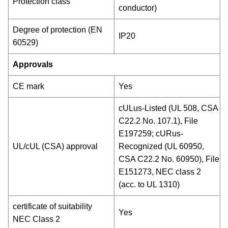
Protection class
conductor)
Degree of protection (EN
IP20
60529)
Approvals
CE mark
Yes
cULus-Listed (UL 508, CSA
C22.2 No. 107.1), File
E197259; cURus-
UL/cUL (CSA) approval
Recognized (UL 60950,
CSA C22.2 No. 60950), File
E151273, NEC class 2
(acc. to UL 1310)
certificate of suitability
Yes
NEC Class 2