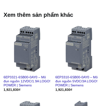
Xem thêm sản phẩm khác
6EP3321-6SB00-0AY0 – Mô
6EP3310-6SB00-0AY0 – Mô
đun nguồn 12VDC/1.9A LOGO!
đun nguồn 5VDC/3A LOGO!
POWER | Siemens
POWER | Siemens
1,921,830
₫
1,921,830
₫