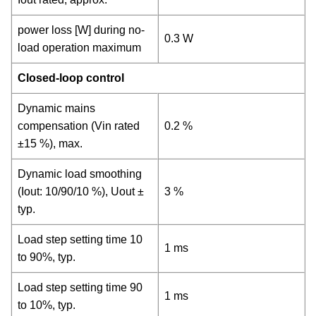
power loss [W] during no-
0.3 W
load operation maximum
Closed-loop control
Dynamic mains
compensation (Vin rated
0.2 %
±15 %), max.
Dynamic load smoothing
(Iout: 10/90/10 %), Uout ±
3 %
typ.
Load step setting time 10
1 ms
to 90%, typ.
Load step setting time 90
1 ms
to 10%, typ.