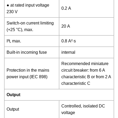
● at rated input voltage
0.2 A
230 V
Switch-on current limiting
20 A
(+25 °C), max.
I²t, max.
0.8 A²·s
Built-in incoming fuse
internal
Recommended miniature
Protection in the mains
circuit breaker: from 6 A
power input (IEC 898)
characteristic B or from 2 A
characteristic C
Output
Controlled, isolated DC
Output
voltage