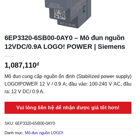
6EP3320-6SB00-0AY0 – Mô đun nguồn
12VDC/0.9A LOGO! POWER | Siemens
1,087,110
₫
Mô đun cung cấp nguồn ổn định (Stabilized power supply)
LOGO!POWER 12 V / 0.9 A; đầu vào: 100-240 V AC, đầu
ra: 12 V DC/ 0.9 A.
Vui lòng liên hệ để nhận được giá tốt hơn!
SKU:
6EP3320-6SB00-0AY0
Danh mục:
Mô-đun nguồn LOGO!