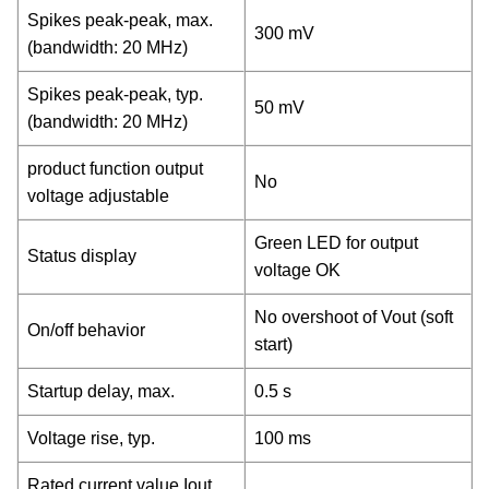
Spikes peak-peak, max.
300 mV
(bandwidth: 20 MHz)
Spikes peak-peak, typ.
50 mV
(bandwidth: 20 MHz)
product function output
No
voltage adjustable
Green LED for output
Status display
voltage OK
No overshoot of Vout (soft
On/off behavior
start)
Startup delay, max.
0.5 s
Voltage rise, typ.
100 ms
Rated current value Iout