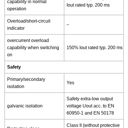
capability in normal
Iout rated typ. 200 ms
operation
Overload/short-circuit
–
indicator
overcurrent overload
capability when switching
150% Iout rated typ. 200 ms
on
Safety
Primary/secondary
Yes
isolation
Safety extra-low output
galvanic isolation
voltage Uout acc. to EN
60950-1 and EN 50178
Class II (without protective