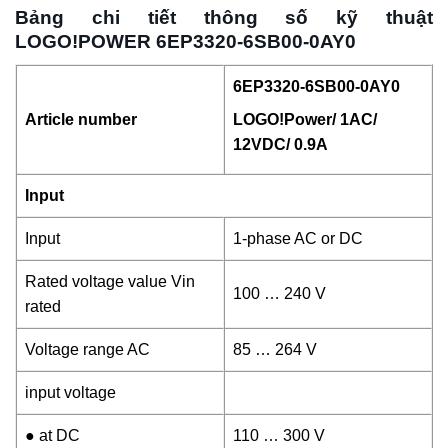
Bảng chi tiết thông số kỹ thuật
LOGO!POWER 6EP3320-6SB00-0AY0
6EP3320-6SB00-0AY0
Article number
LOGO!Power/
1AC/
12VDC/
0.9A
Input
Input
1-phase AC or DC
Rated voltage value Vin
100 … 240 V
rated
Voltage range AC
85 … 264 V
input voltage
● at DC
110 … 300 V