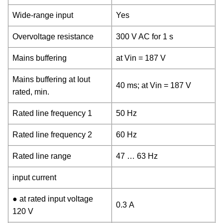
Wide-range input
Yes
Overvoltage resistance
300 V AC for 1 s
Mains buffering
at Vin = 187 V
Mains buffering at Iout
40 ms; at Vin = 187 V
rated, min.
Rated line frequency 1
50 Hz
Rated line frequency 2
60 Hz
Rated line range
47 … 63 Hz
input current
● at rated input voltage
0.3 A
120 V