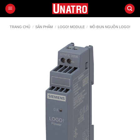
Bỏ
qua
nội
dung
TRANG CHỦ
/
SẢN PHẨM
/
LOGO! MODULE
/
MÔ-ĐUN NGUỒN LOGO!