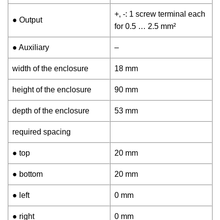
+, -: 1 screw terminal each
● Output
for 0.5 … 2.5 mm²
● Auxiliary
–
width of the enclosure
18 mm
height of the enclosure
90 mm
depth of the enclosure
53 mm
required spacing
● top
20 mm
● bottom
20 mm
● left
0 mm
● right
0 mm