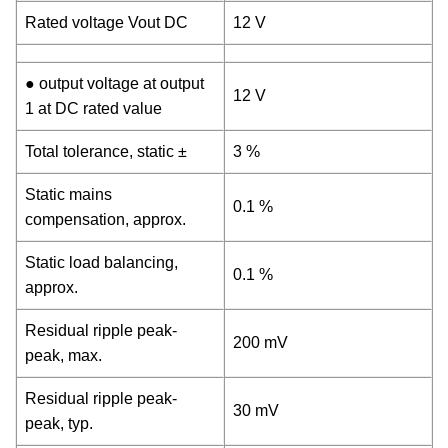
Rated voltage Vout DC
12 V
● output voltage at output
12 V
1 at DC rated value
Total tolerance, static ±
3 %
Static mains
0.1 %
compensation, approx.
Static load balancing,
0.1 %
approx.
Residual ripple peak-
200 mV
peak, max.
Residual ripple peak-
30 mV
peak, typ.