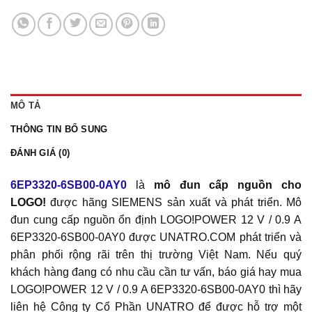
MÔ TẢ
THÔNG TIN BỔ SUNG
ĐÁNH GIÁ (0)
6EP3320-6SB00-0AY0
là
mô đun cấp nguồn cho
LOGO!
được hãng SIEMENS sản xuất và phát triển. Mô
đun cung cấp nguồn ổn định LOGO!POWER 12 V / 0.9 A
6EP3320-6SB00-0AY0 được UNATRO.COM phát triển và
phân phối rộng rãi trên thị trường Việt Nam. Nếu quý
khách hàng đang có nhu cầu cần tư vấn, báo giá hay mua
LOGO!POWER 12 V / 0.9 A 6EP3320-6SB00-0AY0 thì hãy
liên hệ Công ty Cổ Phần UNATRO để được hỗ trợ một