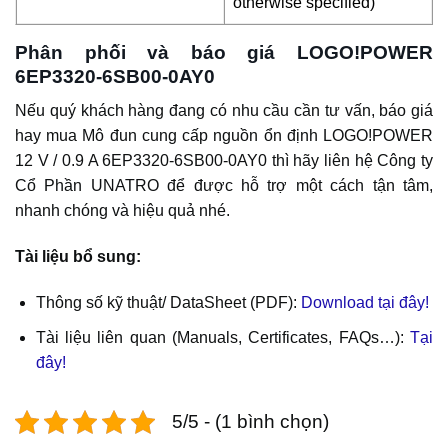
otherwise specified)
Phân phối và báo giá LOGO!POWER
6EP3320-6SB00-0AY0
Nếu quý khách hàng đang có nhu cầu cần tư vấn, báo giá
hay mua Mô đun cung cấp nguồn ổn định LOGO!POWER
12 V / 0.9 A 6EP3320-6SB00-0AY0 thì hãy liên hệ Công ty
Cổ Phần UNATRO để được hỗ trợ một cách tận tâm,
nhanh chóng và hiệu quả nhé.
Tài liệu bổ sung:
Thông số kỹ thuật/ DataSheet (PDF):
Download tại đây!
Tài liệu liên quan (Manuals, Certificates, FAQs…):
Tại
đây!
5/5 - (1 bình chọn)