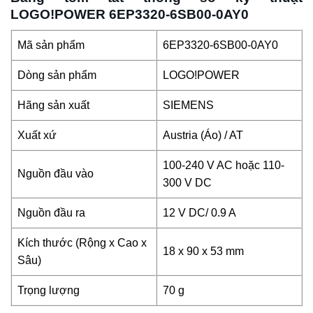
LOGO!POWER 6EP3320-6SB00-0AY0
Mã sản phẩm
6EP3320-6SB00-0AY0
Dòng sản phẩm
LOGO!POWER
Hãng sản xuất
SIEMENS
Xuất xứ
Austria (Áo) / AT
100-240 V AC hoặc 110-
Nguồn đầu vào
300 V DC
Nguồn đầu ra
12 V DC/ 0.9 A
Kích thước (Rộng x Cao x
18 x 90 x 53 mm
Sâu)
Trọng lượng
70 g