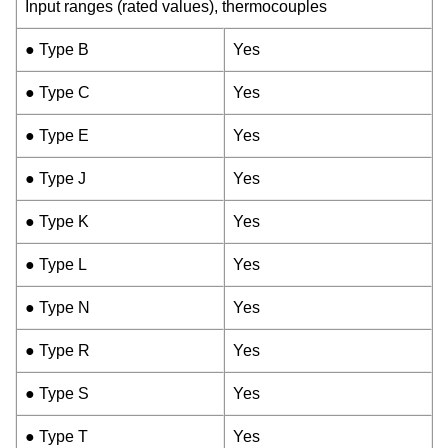
Input ranges (rated values), thermocouples
● Type B
Yes
● Type C
Yes
● Type E
Yes
● Type J
Yes
● Type K
Yes
● Type L
Yes
● Type N
Yes
● Type R
Yes
● Type S
Yes
● Type T
Yes