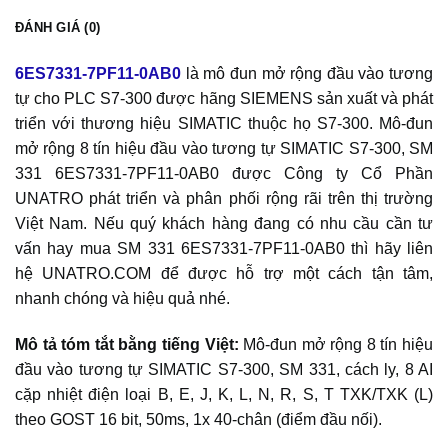
ĐÁNH GIÁ (0)
6ES7331-7PF11-0AB0
là mô đun mở rộng đầu vào tương
tự cho PLC S7-300 được hãng SIEMENS sản xuất và phát
triển với thương hiệu SIMATIC thuộc họ S7-300. Mô-đun
mở rộng 8 tín hiệu đầu vào tương tự SIMATIC S7-300, SM
331 6ES7331-7PF11-0AB0 được Công ty Cổ Phần
UNATRO phát triển và phân phối rộng rãi trên thị trường
Việt Nam. Nếu quý khách hàng đang có nhu cầu cần tư
vấn hay mua SM 331 6ES7331-7PF11-0AB0 thì hãy liên
hệ UNATRO.COM để được hỗ trợ một cách tận tâm,
nhanh chóng và hiệu quả nhé.
Mô tả tóm tắt bằng tiếng Việt:
Mô-đun mở rộng 8 tín hiệu
đầu vào tương tự SIMATIC S7-300, SM 331, cách ly, 8 AI
cặp nhiệt điện loại B, E, J, K, L, N, R, S, T TXK/TXK (L)
theo GOST 16 bit, 50ms, 1x 40-chân (điểm đầu nối).