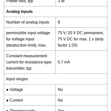
Power loss, typ.
3 W
Analog inputs
Number of analog inputs
8
permissible input voltage
75 V; 20 V DC permanent,
for voltage input
75 V DC for max. 1 s (duty
(destruction limit), max.
factor 1:20)
Constant measurement
current for resistance-type
0.7 mA
transmitter, typ.
Input ranges
● Voltage
No
● Current
No
● Thermocouple
Yes