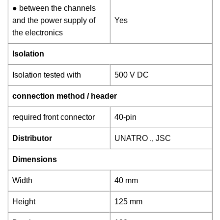
● between the channels
and the power supply of
Yes
the electronics
Isolation
Isolation tested with
500 V DC
connection method / header
required front connector
40-pin
Distributor
UNATRO ., JSC
Dimensions
Width
40 mm
Height
125 mm