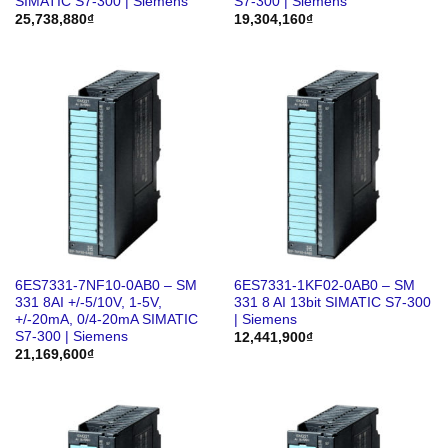
SIMATIC S7-300 | Siemens
S7-300 | Siemens
25,738,880
₫
19,304,160
₫
6ES7331-7NF10-0AB0 – SM
6ES7331-1KF02-0AB0 – SM
331 8AI +/-5/10V, 1-5V,
331 8 AI 13bit SIMATIC S7-300
+/-20mA, 0/4-20mA SIMATIC
| Siemens
S7-300 | Siemens
12,441,900
₫
21,169,600
₫