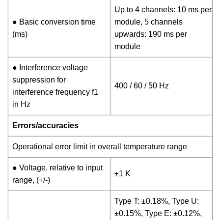
Up to 4 channels: 10 ms per
● Basic conversion time
module, 5 channels
(ms)
upwards: 190 ms per
module
● Interference voltage
suppression for
400 / 60 / 50 Hz
interference frequency f1
in Hz
Errors/accuracies
Operational error limit in overall temperature range
● Voltage, relative to input
±1 K
range, (+/-)
Type T: ±0.18%, Type U:
±0.15%, Type E: ±0.12%,