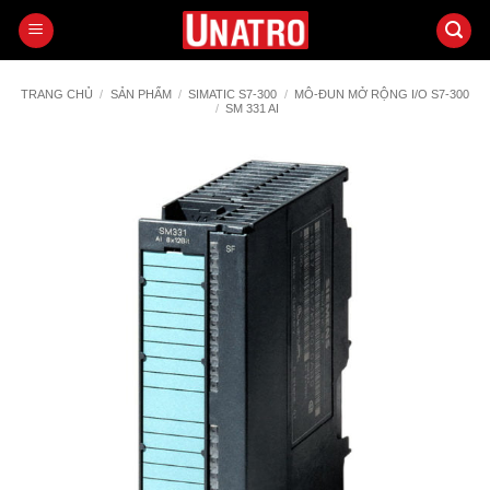
Bỏ
qua
nội
dung
TRANG CHỦ
/
SẢN PHẨM
/
SIMATIC S7-300
/
MÔ-ĐUN MỞ RỘNG I/O S7-300
/
SM 331 AI