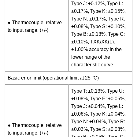
Type J: ±0.12%, Type L:
±0.17%, Type K: ±0.15%,
Type N: ±0.17%, Type R:
● Thermocouple, relative
±0.08%, Type S: ±0.10%,
to input range, (+/-)
Type B: ±0.13%, Type C:
±0.10%, TXK/XK(L):
±1.00% accuracy in the
lower range of the
characteristic curve
Basic error limit (operational limit at 25 °C)
Type T: ±0.13%, Type U:
±0.08%, Type E: ±0.05%,
Type J: ±0.04%, Type L:
±0.06%, Type K: ±0.04%,
Type N: ±0.04%, Type R:
● Thermocouple, relative
±0.03%, Type S: ±0.03%,
to input range, (+/-)
Type B: ±0.05%, Type C: