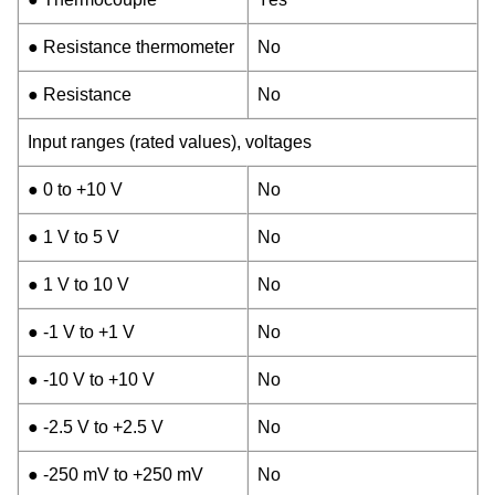
● Resistance thermometer
No
● Resistance
No
Input ranges (rated values), voltages
● 0 to +10 V
No
● 1 V to 5 V
No
● 1 V to 10 V
No
● -1 V to +1 V
No
● -10 V to +10 V
No
● -2.5 V to +2.5 V
No
● -250 mV to +250 mV
No