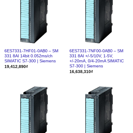
6ES7331-7HF01-0AB0 – SM
6ES7331-7NF00-0AB0 – SM
331 8AI 14bit 0.052ms/ch
331 8AI +/-5/10V, 1-5V,
SIMATIC S7-300 | Siemens
+/-20mA, 0/4-20mA SIMATIC
S7-300 | Siemens
19,412,890
₫
16,638,310
₫