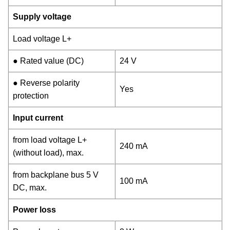
Supply voltage
Load voltage L+
● Rated value (DC)
24 V
● Reverse polarity
Yes
protection
Input current
from load voltage L+
240 mA
(without load), max.
from backplane bus 5 V
100 mA
DC, max.
Power loss