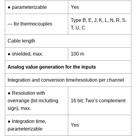
● parameterizable
Yes
Type B, E, J, K, L, N, R, S.
— for thermocouples
T, U, C
Cable length
● shielded, max.
100 m
Analog value generation for the inputs
Integration and conversion time/resolution per channel
● Resolution with
overrange (bit including
16 bit; Two’s complement
sign), max.
● Integration time,
Yes
parameterizable