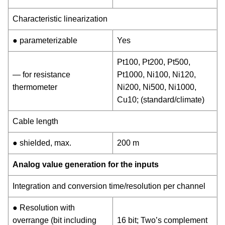
Characteristic linearization
● parameterizable
Yes
Pt100, Pt200, Pt500,
— for resistance
Pt1000, Ni100, Ni120,
thermometer
Ni200, Ni500, Ni1000,
Cu10; (standard/climate)
Cable length
● shielded, max.
200 m
Analog value generation for the inputs
Integration and conversion time/resolution per channel
● Resolution with
overrange (bit including
16 bit; Two’s complement