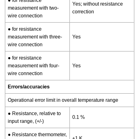
● for resistance
Yes; without resistance
measurement with two-
correction
wire connection
● for resistance
measurement with three-
Yes
wire connection
● for resistance
measurement with four-
Yes
wire connection
Errors/accuracies
Operational error limit in overall temperature range
● Resistance, relative to
0.1 %
input range, (+/-)
● Resistance thermometer,
±1 K