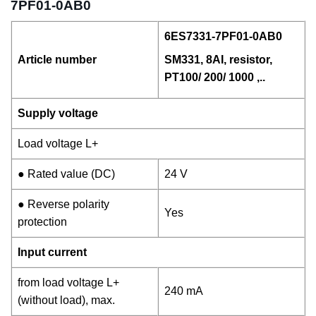
7PF01-0AB0
6ES7331-7PF01-0AB0
Article number
SM331, 8AI, resistor,
PT100/ 200/ 1000 ,..
Supply voltage
Load voltage L+
● Rated value (DC)
24 V
● Reverse polarity
Yes
protection
Input current
from load voltage L+
240 mA
(without load), max.