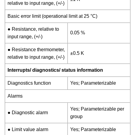
relative to input range, (+/-)
Basic error limit (operational limit at 25 °C)
● Resistance, relative to
0.05 %
input range, (+/-)
● Resistance thermometer,
±0.5 K
relative to input range, (+/-)
Interrupts/ diagnostics/ status information
Diagnostics function
Yes; Parameterizable
Alarms
Yes; Parameterizable per
● Diagnostic alarm
group
● Limit value alarm
Yes; Parameterizable