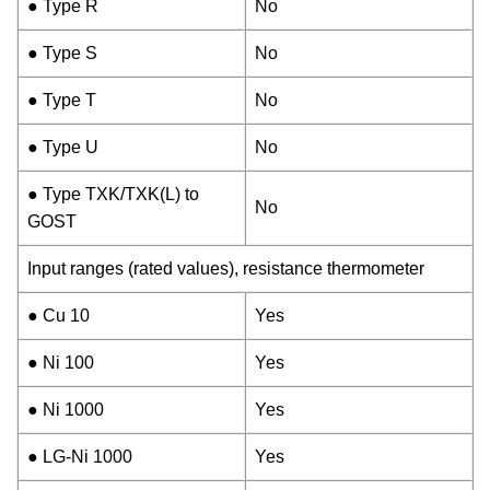
● Type R
No
● Type S
No
● Type T
No
● Type U
No
● Type TXK/TXK(L) to
No
GOST
Input ranges (rated values), resistance thermometer
● Cu 10
Yes
● Ni 100
Yes
● Ni 1000
Yes
● LG-Ni 1000
Yes