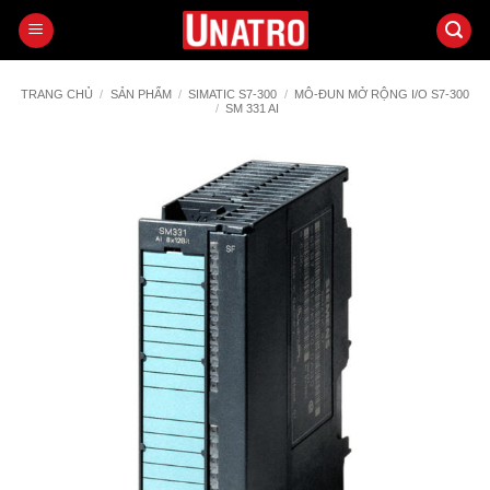
Bỏ
qua
nội
dung
TRANG CHỦ
/
SẢN PHẨM
/
SIMATIC S7-300
/
MÔ-ĐUN MỞ RỘNG I/O S7-300
/
SM 331 AI