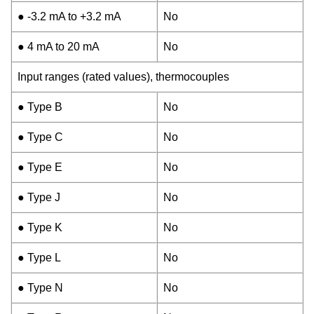
● -3.2 mA to +3.2 mA
No
● 4 mA to 20 mA
No
Input ranges (rated values), thermocouples
● Type B
No
● Type C
No
● Type E
No
● Type J
No
● Type K
No
● Type L
No
● Type N
No