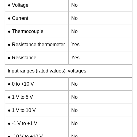
● Voltage
No
● Current
No
● Thermocouple
No
● Resistance thermometer
Yes
● Resistance
Yes
Input ranges (rated values), voltages
● 0 to +10 V
No
● 1 V to 5 V
No
● 1 V to 10 V
No
● -1 V to +1 V
No
● -10 V to +10 V
No