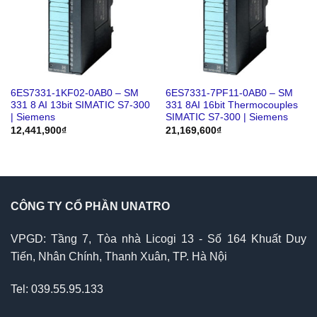
6ES7331-1KF02-0AB0 – SM
6ES7331-7PF11-0AB0 – SM
331 8 AI 13bit SIMATIC S7-300
331 8AI 16bit Thermocouples
| Siemens
SIMATIC S7-300 | Siemens
12,441,900
₫
21,169,600
₫
CÔNG TY CỔ PHẦN UNATRO
VPGD: Tầng 7, Tòa nhà Licogi 13 - Số 164 Khuất Duy
Tiến, Nhân Chính, Thanh Xuân, TP. Hà Nội
Tel: 039.55.95.133