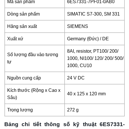
Mã sản phẩm
6ES7331-7PF01-0AB0
Dòng sản phẩm
SIMATIC S7-300, SM 331
Hãng sản xuất
SIEMENS
Xuất xứ
Germany (Đức) / DE
8AI, resistor, PT100/ 200/
Số lượng đầu vào tương
1000, NI100/ 120/ 200/ 500/
tự
1000, CU10
Nguồn cung cấp
24 V DC
Kích thước (Rộng x Cao x
40 x 125 x 120 mm
Sâu)
Trọng lượng
272 g
Bảng chi tiết thông số kỹ thuật 6ES7331-