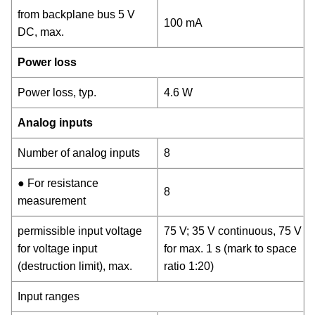
from backplane bus 5 V
100 mA
DC, max.
Power loss
Power loss, typ.
4.6 W
Analog inputs
Number of analog inputs
8
● For resistance
8
measurement
permissible input voltage
75 V; 35 V continuous, 75 V
for voltage input
for max. 1 s (mark to space
(destruction limit), max.
ratio 1:20)
Input ranges