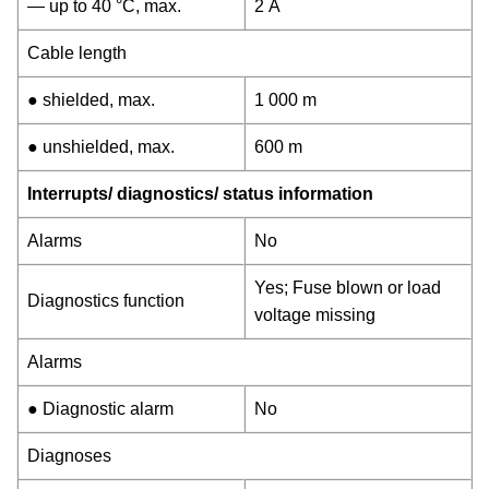
— up to 40 °C, max.
2 A
Cable length
● shielded, max.
1 000 m
● unshielded, max.
600 m
Interrupts/ diagnostics/ status information
Alarms
No
Yes; Fuse blown or load
Diagnostics function
voltage missing
Alarms
● Diagnostic alarm
No
Diagnoses