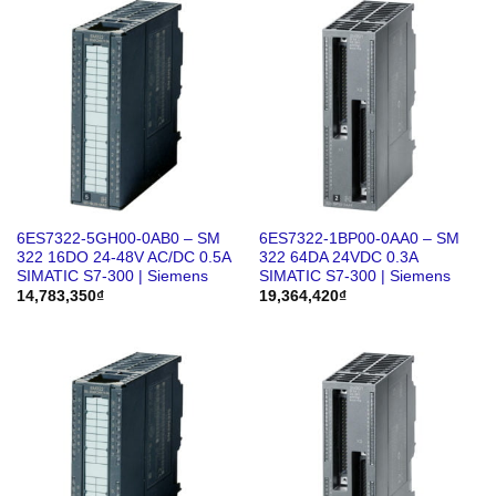
6ES7322-5GH00-0AB0 – SM
6ES7322-1BP00-0AA0 – SM
322 16DO 24-48V AC/DC 0.5A
322 64DA 24VDC 0.3A
SIMATIC S7-300 | Siemens
SIMATIC S7-300 | Siemens
14,783,350
₫
19,364,420
₫