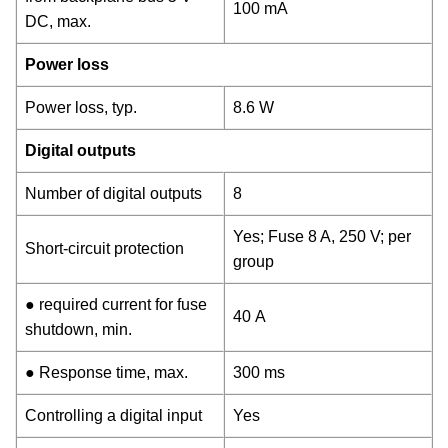
100 mA
DC, max.
Power loss
Power loss, typ.
8.6 W
Digital outputs
Number of digital outputs
8
Yes; Fuse 8 A, 250 V; per
Short-circuit protection
group
● required current for fuse
40 A
shutdown, min.
● Response time, max.
300 ms
Controlling a digital input
Yes