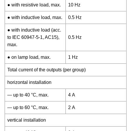
● with resistive load, max.
10 Hz
● with inductive load, max.
0.5 Hz
● with inductive load (acc.
to IEC 60947-5-1, AC15),
0.5 Hz
max.
● on lamp load, max.
1 Hz
Total current of the outputs (per group)
horizontal installation
— up to 40 °C, max.
4 A
— up to 60 °C, max.
2 A
vertical installation