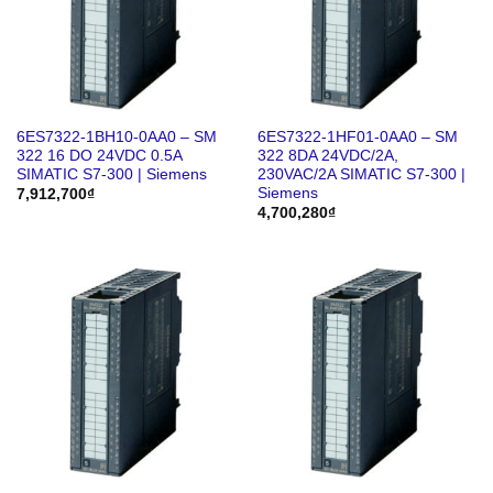
6ES7322-1BH10-0AA0 – SM
6ES7322-1HF01-0AA0 – SM
322 16 DO 24VDC 0.5A
322 8DA 24VDC/2A,
SIMATIC S7-300 | Siemens
230VAC/2A SIMATIC S7-300 |
Siemens
7,912,700
₫
4,700,280
₫