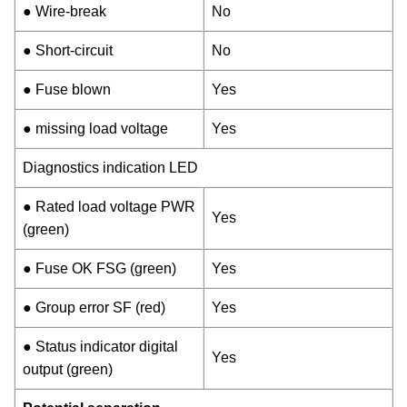
● Wire-break
No
● Short-circuit
No
● Fuse blown
Yes
● missing load voltage
Yes
Diagnostics indication LED
● Rated load voltage PWR
Yes
(green)
● Fuse OK FSG (green)
Yes
● Group error SF (red)
Yes
● Status indicator digital
Yes
output (green)