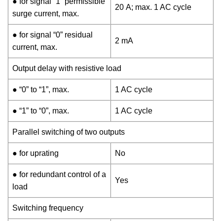
● for signal “1” permissible
20 A; max. 1 AC cycle
surge current, max.
● for signal “0” residual
2 mA
current, max.
Output delay with resistive load
● “0” to “1”, max.
1 AC cycle
● “1” to “0”, max.
1 AC cycle
Parallel switching of two outputs
● for uprating
No
● for redundant control of a
Yes
load
Switching frequency