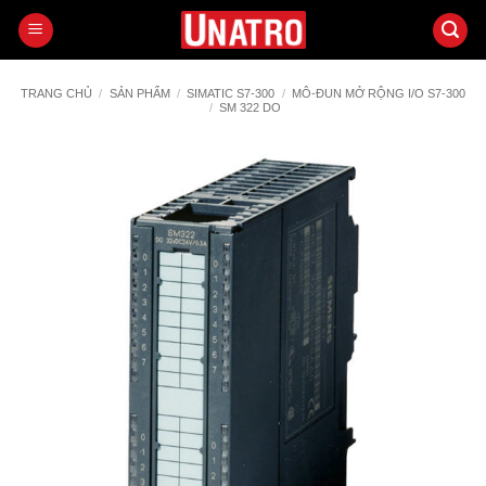
Bỏ
qua
nội
dung
TRANG CHỦ
/
SẢN PHẨM
/
SIMATIC S7-300
/
MÔ-ĐUN MỞ RỘNG I/O S7-300
/
SM 322 DO