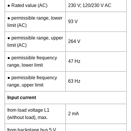
● Rated value (AC)
230 V; 120/230 V AC
● permissible range, lower
93 V
limit (AC)
● permissible range, upper
264 V
limit (AC)
● permissible frequency
47 Hz
range, lower limit
● permissible frequency
63 Hz
range, upper limit
Input current
from load voltage L1
2 mA
(without load), max.
from backplane bus 5 V