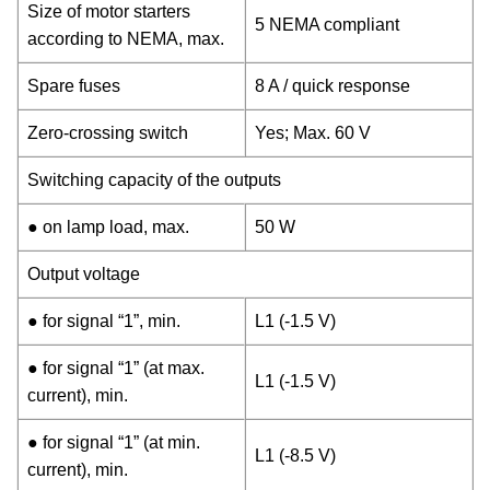
Size of motor starters
5 NEMA compliant
according to NEMA, max.
Spare fuses
8 A / quick response
Zero-crossing switch
Yes; Max. 60 V
Switching capacity of the outputs
● on lamp load, max.
50 W
Output voltage
● for signal “1”, min.
L1 (-1.5 V)
● for signal “1” (at max.
L1 (-1.5 V)
current), min.
● for signal “1” (at min.
L1 (-8.5 V)
current), min.