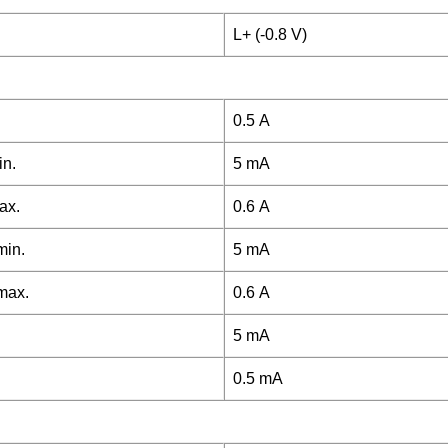
L+ (-0.8 V)
0.5 A
in.
5 mA
ax.
0.6 A
min.
5 mA
 max.
0.6 A
5 mA
0.5 mA