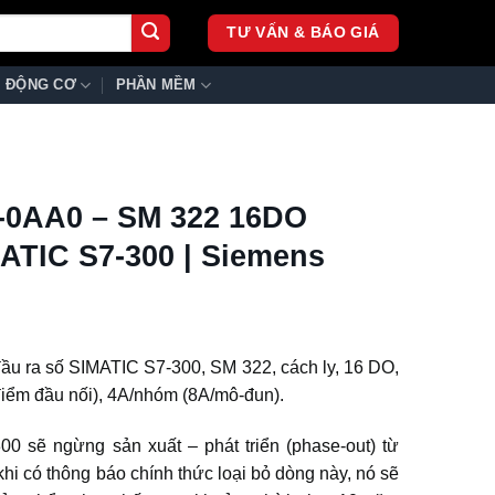
TƯ VẤN & BÁO GIÁ
ĐỘNG CƠ
PHẦN MỀM
-0AA0 – SM 322 16DO
ATIC S7-300 | Siemens
đầu ra số SIMATIC S7-300, SM 322, cách ly, 16 DO,
điểm đầu nối), 4A/nhóm (8A/mô-đun).
 sẽ ngừng sản xuất – phát triển (phase-out) từ
 khi có thông báo chính thức loại bỏ dòng này, nó sẽ