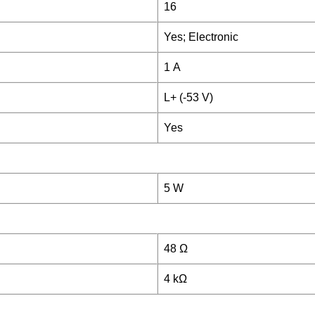
16
Yes; Electronic
1 A
L+ (-53 V)
Yes
5 W
48 Ω
4 kΩ