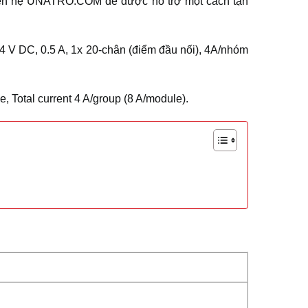
iên hệ UNATRO.COM để được hỗ trợ một cách tận
4 V DC, 0.5 A, 1x 20-chân (điểm đầu nối), 4A/nhóm
, Total current 4 A/group (8 A/module).