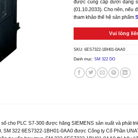
được cung cấp dưới dạng sả
(01.10.2033). Cho nên, nếu đ
tham khảo thế hệ sản phẩm
S
Vui lòng li
SKU:
6ES7322-1BH01-0AA0
Danh mục:
SM 322 DO
 số cho PLC S7-300 được hãng SIEMENS sản xuất và phát tri
00, SM 322 6ES7322-1BH01-0AA0 được Công ty Cổ Phần UNATRO p