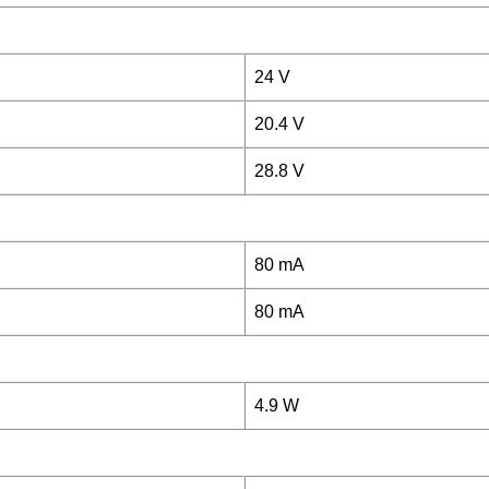
24 V
20.4 V
28.8 V
80 mA
80 mA
4.9 W