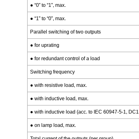
● “0” to “1”, max.
● “1” to “0”, max.
Parallel switching of two outputs
● for uprating
● for redundant control of a load
Switching frequency
● with resistive load, max.
● with inductive load, max.
● with inductive load (acc. to IEC 60947-5-1, DC1
● on lamp load, max.
Total current of the outputs (per group)