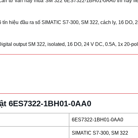
 cần tư vấn hay mua SM 322 6ES7322-1BH01-0AA0 thì hãy l
tín hiệu đầu ra số SIMATIC S7-300, SM 322, cách ly, 16 DO, 2
gital output SM 322, isolated, 16 DO, 24 V DC, 0.5A, 1x 20-pole
huật 6ES7322-1BH01-0AA0
6ES7322-1BH01-0AA0
SIMATIC S7-300, SM 322