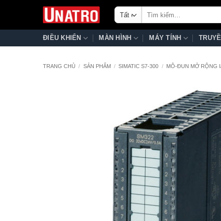
Bỏ
Tìm
qua
kiếm:
nội
ĐIỀU KHIỂN
MÀN HÌNH
MÁY TÍNH
TRUYỀ
dung
TRANG CHỦ
/
SẢN PHẨM
/
SIMATIC S7-300
/
MÔ-ĐUN MỞ RỘNG I/