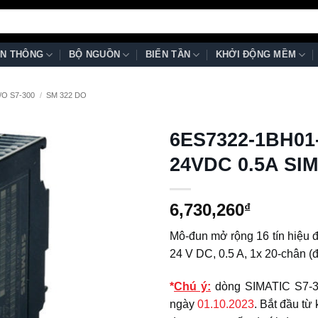
N THÔNG
BỘ NGUỒN
BIẾN TẦN
KHỞI ĐỘNG MỀM
O S7-300
/
SM 322 DO
6ES7322-1BH01
24VDC 0.5A SIM
6,730,260
₫
Mô-đun mở rộng 16 tín hiệu 
24 V DC, 0.5 A, 1x 20-chân (
*
Chú ý:
dòng SIMATIC S7-300
ngày
01.10.2023
. Bắt đầu từ