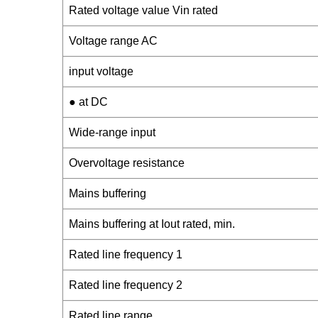
Rated voltage value Vin rated
Voltage range AC
input voltage
● at DC
Wide-range input
Overvoltage resistance
Mains buffering
Mains buffering at Iout rated, min.
Rated line frequency 1
Rated line frequency 2
Rated line range