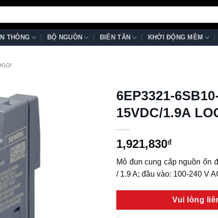
N THÔNG
BỘ NGUỒN
BIẾN TẦN
KHỞI ĐỘNG MỀM
OGO!
6EP3321-6SB10
15VDC/1.9A LO
1,921,830
₫
Mô đun cung cấp nguồn ổn đ
/ 1.9 A; đầu vào: 100-240 V A
Vui lòng li