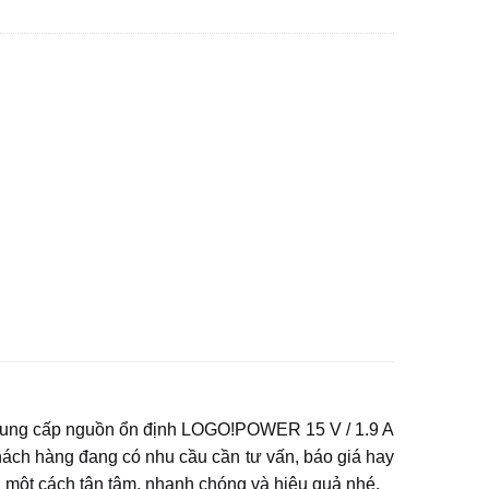
cung cấp nguồn ổn định LOGO!POWER 15 V / 1.9 A
ch hàng đang có nhu cầu cần tư vấn, báo giá hay
ột cách tận tâm, nhanh chóng và hiệu quả nhé.