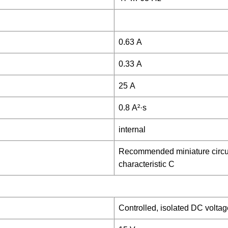
0.63 A
0.33 A
25 A
0.8 A²·s
internal
Recommended miniature circuit 
characteristic C
Controlled, isolated DC voltag