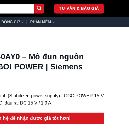
TƯ VẤN & BÁO GIÁ
ĐỘNG CƠ
PHẦN MỀM
-0AY0 – Mô đun nguồn
GO! POWER | Siemens
ịnh (Stabilized power supply) LOGO!POWER 15 V
C; đầu ra: DC 15 V / 1.9 A.
ên hệ để nhận được giá tốt hơn!