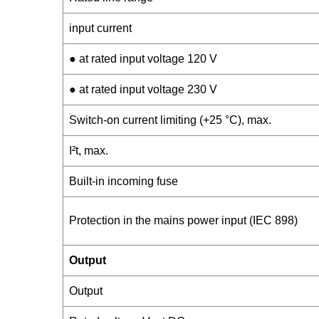
input current
● at rated input voltage 120 V
● at rated input voltage 230 V
Switch-on current limiting (+25 °C), max.
I²t, max.
Built-in incoming fuse
Protection in the mains power input (IEC 898)
Output
Output