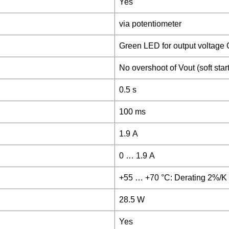
Yes
via potentiometer
Green LED for output voltage
No overshoot of Vout (soft start
0.5 s
100 ms
1.9 A
0 … 1.9 A
+55 … +70 °C: Derating 2%/K
28.5 W
Yes