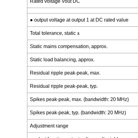
Rated voltage Vout DC
● output voltage at output 1 at DC rated value
Total tolerance, static ±
Static mains compensation, approx.
Static load balancing, approx.
Residual ripple peak-peak, max.
Residual ripple peak-peak, typ.
Spikes peak-peak, max. (bandwidth: 20 MHz)
Spikes peak-peak, typ. (bandwidth: 20 MHz)
Adjustment range