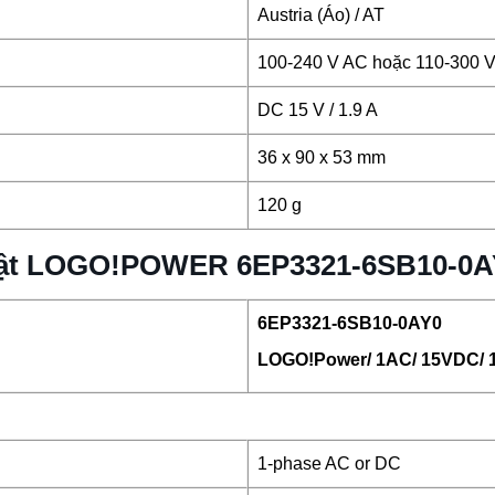
Austria (Áo) / AT
100-240 V AC hoặc 110-300 
DC 15 V / 1.9 A
36 x 90 x 53 mm
120 g
thuật LOGO!POWER 6EP3321-6SB10-0
6EP3321-6SB10-0AY0
LOGO!Power/ 1AC/ 15VDC/ 
1-phase AC or DC