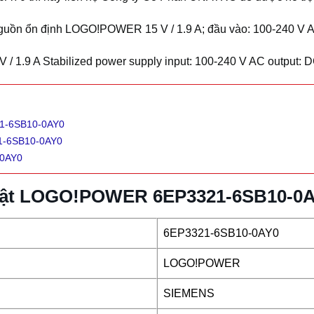
uồn ổn định LOGO!POWER 15 V / 1.9 A; đầu vào: 100-240 V AC;
1.9 A Stabilized power supply input: 100-240 V AC output: DC
21-6SB10-0AY0
21-6SB10-0AY0
-0AY0
thuật LOGO!POWER 6EP3321-6SB10-0
6EP3321-6SB10-0AY0
LOGO!POWER
SIEMENS