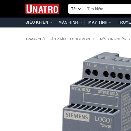
Bỏ
Tìm
qua
kiếm:
nội
ĐIỀU KHIỂN
MÀN HÌNH
MÁY TÍNH
TRUYỀ
dung
TRANG CHỦ
/
SẢN PHẨM
/
LOGO! MODULE
/
MÔ-ĐUN NGUỒN L