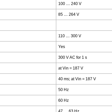
100 … 240 V
85 … 264 V
110 … 300 V
Yes
300 V AC for 1 s
at Vin = 187 V
40 ms; at Vin = 187 V
50 Hz
60 Hz
47 … 63 Hz