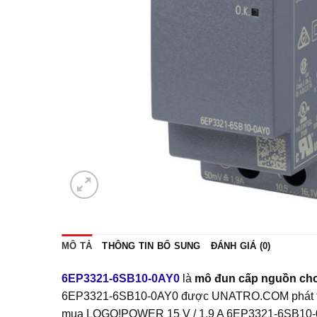
MÔ TẢ
THÔNG TIN BỔ SUNG
ĐÁNH GIÁ (0)
6EP3321-6SB10-0AY0
là
mô đun cấp nguồn ch
6EP3321-6SB10-0AY0 được UNATRO.COM phát triển 
mua LOGO!POWER 15 V / 1.9 A 6EP3321-6SB10-0AY