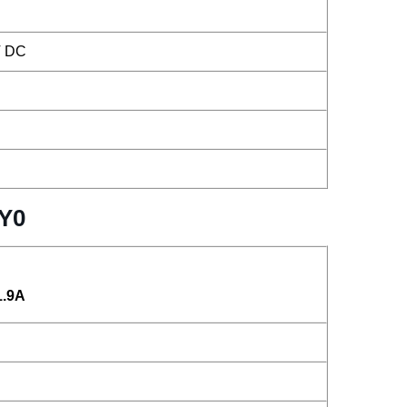
V DC
AY0
1.9A