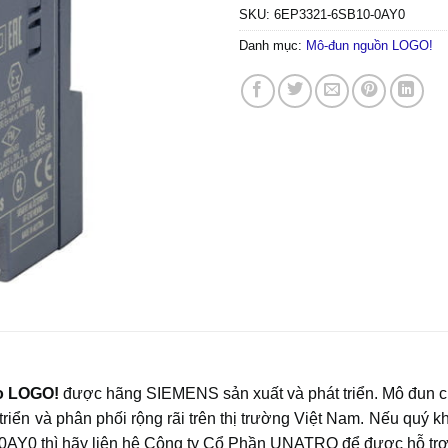
SKU:
6EP3321-6SB10-0AY0
Danh mục:
Mô-đun nguồn LOGO!
o LOGO!
được hãng SIEMENS sản xuất và phát triển. Mô đun 
và phân phối rộng rãi trên thị trường Việt Nam. Nếu quý khá
0 thì hãy liên hệ Công ty Cổ Phần UNATRO để được hỗ trợ m