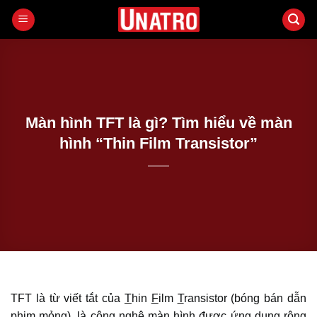
Bỏ
qua
nội
dung
Màn hình TFT là gì? Tìm hiểu về màn
hình “Thin Film Transistor”
TFT là từ viết tắt của
T
hin
F
ilm
T
ransistor (bóng bán dẫn
phim mỏng), là công nghệ màn hình được ứng dụng rộng