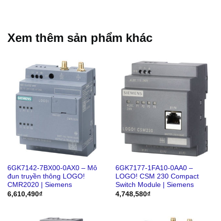
Xem thêm sản phẩm khác
6GK7142-7BX00-0AX0 – Mô
6GK7177-1FA10-0AA0 –
đun truyền thông LOGO!
LOGO! CSM 230 Compact
CMR2020 | Siemens
Switch Module | Siemens
6,610,490
₫
4,748,580
₫