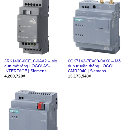
3RK1400-0CE10-0AA2 – Mô
6GK7142-7EX00-0AX0 – Mô
đun mở rộng LOGO! AS-
đun truyền thông LOGO!
INTERFACE | Siemens
CMR2040 | Siemens
4,200,720
₫
13,173,540
₫