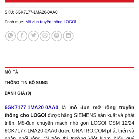
SKU:
6GK7177-1MA20-0AA0
Danh mục:
Mô-đun truyền thông LOGO!
MÔ TẢ
THÔNG TIN BỔ SUNG
ĐÁNH GIÁ (0)
6GK7177-1MA20-0AA0
là
mô đun mở rộng truyền
thông cho LOGO!
được hãng SIEMENS sản xuất và phát
triển. Mô-đun chuyển mạch nhỏ gọn LOGO! CSM 12/24
6GK7177-1MA20-0AA0 được UNATRO.COM phát triển và
phân phối rộng rãi trên thị trường Việt Nam. Nếu quý