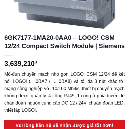
6GK7177-1MA20-0AA0 – LOGO! CSM
12/24 Compact Switch Module | Siemens
3,639,210
₫
Mô-đun chuyển mạch nhỏ gọn LOGO! CSM 12/24 để kết
nối LOGO! (. ..0BA7 / … 0BA8) và tối đa 3 nút khác tới
mạng công nghiệp với 10/100 Mbit/s; thiết bị chuyển mạch
không được quản lý, 4 cổng RJ45, 1 cổng ở phía trước để
chẩn đoán nguồn cung cấp DC 12 / 24V, chuẩn đoán LED,
thiết lập LOGO!.
Vui lòng liên hệ để nhận được giá tốt hơn!