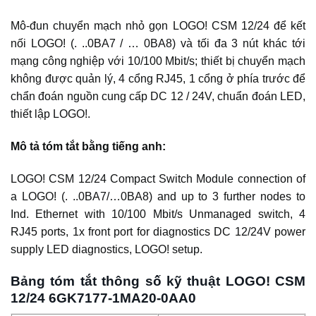
Mô-đun chuyển mạch nhỏ gọn LOGO! CSM 12/24 để kết
nối LOGO! (. ..0BA7 / … 0BA8) và tối đa 3 nút khác tới
mạng công nghiệp với 10/100 Mbit/s; thiết bị chuyển mạch
không được quản lý, 4 cổng RJ45, 1 cổng ở phía trước để
chẩn đoán nguồn cung cấp DC 12 / 24V, chuẩn đoán LED,
thiết lập LOGO!.
Mô tả tóm tắt bằng tiếng anh:
LOGO! CSM 12/24 Compact Switch Module connection of
a LOGO! (. ..0BA7/…0BA8) and up to 3 further nodes to
Ind. Ethernet with 10/100 Mbit/s Unmanaged switch, 4
RJ45 ports, 1x front port for diagnostics DC 12/24V power
supply LED diagnostics, LOGO! setup.
Bảng tóm tắt thông số kỹ thuật LOGO! CSM
12/24 6GK7177-1MA20-0AA0