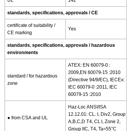
UL
142
standards, specifications, approvals / CE
certificate of suitability /
Yes
CE marking
standards, specifications, approvals / hazardous
environments
ATEX: EN 60079-0 :
2009,EN 60079-15 :2010
standard / for hazardous
(Directive 94/9/EC), IECEx:
zone
IEC 60079-0 :2011, IEC
60079-15 :2010
Haz-Loc ANSI/ISA
12.12.01: CL. I, Div2, Group
● from CSA and UL
A,B,C,D T4, CL I, Zone 2,
Group IIC, T4, Ta=55°C