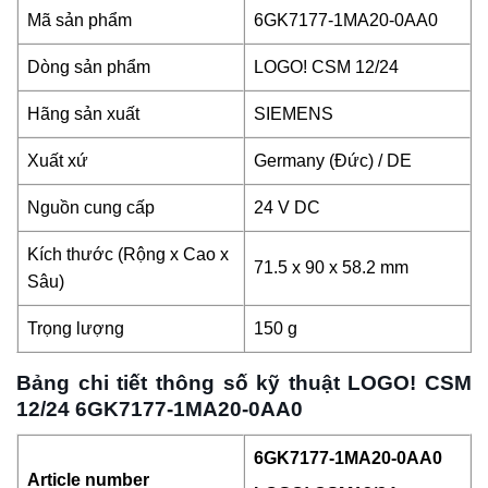
Mã sản phẩm
6GK7177-1MA20-0AA0
Dòng sản phẩm
LOGO! CSM 12/24
Hãng sản xuất
SIEMENS
Xuất xứ
Germany (Đức) / DE
Nguồn cung cấp
24 V DC
Kích thước (Rộng x Cao x
71.5 x 90 x 58.2 mm
Sâu)
Trọng lượng
150 g
Bảng chi tiết thông số kỹ thuật LOGO! CSM
12/24 6GK7177-1MA20-0AA0
6GK7177-1MA20-0AA0
Article number