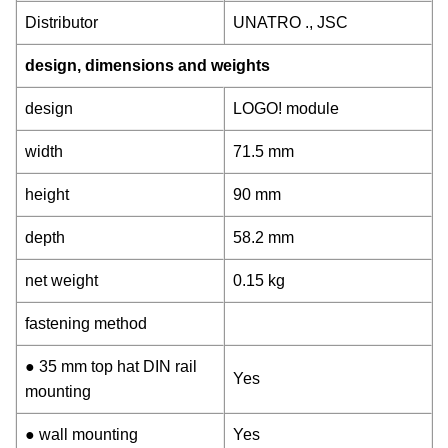
Distributor
UNATRO ., JSC
design, dimensions and weights
design
LOGO! module
width
71.5 mm
height
90 mm
depth
58.2 mm
net weight
0.15 kg
fastening method
● 35 mm top hat DIN rail
Yes
mounting
● wall mounting
Yes