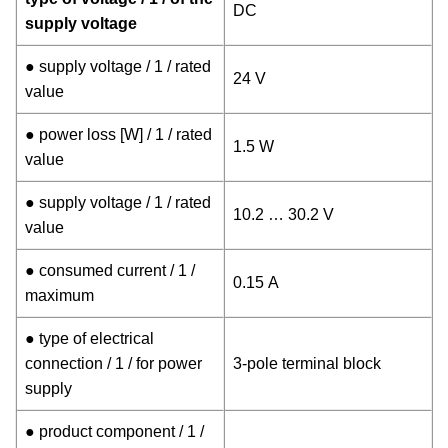
DC
supply voltage
● supply voltage / 1 / rated
24 V
value
● power loss [W] / 1 / rated
1.5 W
value
● supply voltage / 1 / rated
10.2 … 30.2 V
value
● consumed current / 1 /
0.15 A
maximum
● type of electrical
connection / 1 / for power
3-pole terminal block
supply
● product component / 1 /