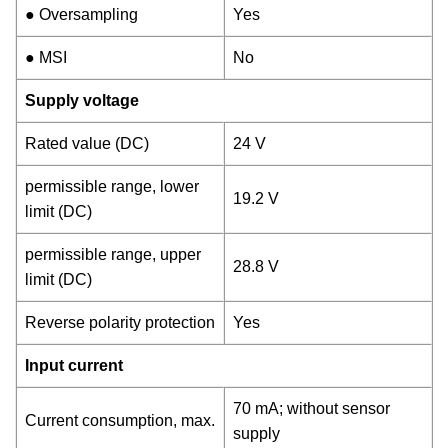
● Oversampling
Yes
● MSI
No
Supply voltage
Rated value (DC)
24 V
permissible range, lower
19.2 V
limit (DC)
permissible range, upper
28.8 V
limit (DC)
Reverse polarity protection
Yes
Input current
70 mA; without sensor
Current consumption, max.
supply