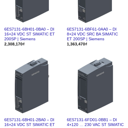
6ES7131-6BH01-0BA0 – DI
6ES7131-6BF61-0AA0 – DI
16×24 VDC ST SIMATIC ET
8×24 VDC SRC BA SIMATIC
200SP | Siemens
ET 200SP | Siemens
2,308,170
₫
1,363,470
₫
6ES7131-6BH01-2BA0 – DI
6ES7131-6FD01-0BB1 – DI
16×24 VDC ST SIMATIC ET
4×120 … 230 VAC ST SIMATIC