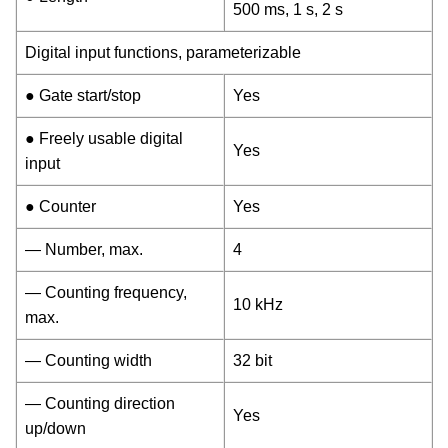
500 ms, 1 s, 2 s
Digital input functions, parameterizable
● Gate start/stop
Yes
● Freely usable digital
Yes
input
● Counter
Yes
— Number, max.
4
— Counting frequency,
10 kHz
max.
— Counting width
32 bit
— Counting direction
Yes
up/down