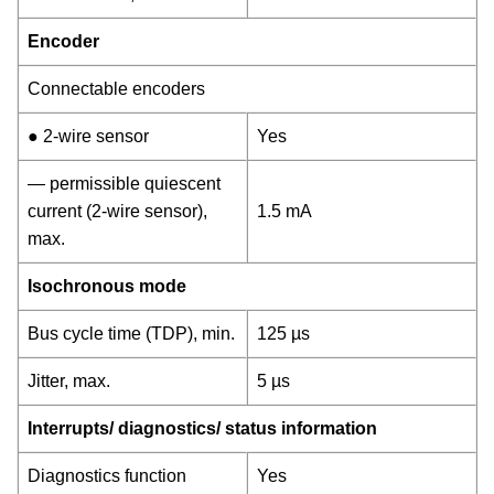
Encoder
Connectable encoders
● 2-wire sensor
Yes
— permissible quiescent
current (2-wire sensor),
1.5 mA
max.
Isochronous mode
Bus cycle time (TDP), min.
125 µs
Jitter, max.
5 µs
Interrupts/ diagnostics/ status information
Diagnostics function
Yes