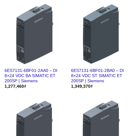
6ES7131-6BF01-2AA0 – DI
6ES7131-6BF01-2BA0 – DI
8×24 VDC BA SIMATIC ET
8×24 VDC ST SIMATIC ET
200SP | Siemens
200SP | Siemens
1,277,460
₫
1,349,370
₫