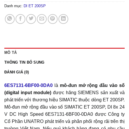
Danh mục:
DI ET 200SP
MÔ TẢ
THÔNG TIN BỔ SUNG
ĐÁNH GIÁ (0)
6ES7131-6BF00-0DA0
là
mô-đun mở rộng đầu vào số
(digital input module)
được hãng SIEMENS sản xuất và
phát triển với thương hiệu SIMATIC thuộc dòng ET 200SP.
Mô-đun mở rộng đầu vào số SIMATIC ET 200SP, DI 8x 24
V DC High Speed 6ES7131-6BF00-0DA0 được Công ty
Cổ Phần UNATRO phát triển và phân phối rộng rãi trên thị
trường Việt Nam. Nếu quý khách hàng đang có nhu cầu