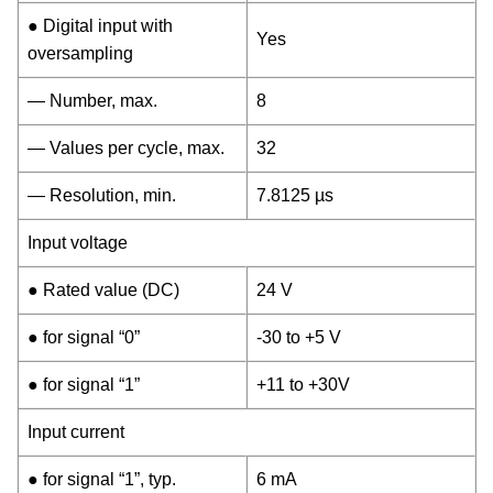
● Digital input with
Yes
oversampling
— Number, max.
8
— Values per cycle, max.
32
— Resolution, min.
7.8125 µs
Input voltage
● Rated value (DC)
24 V
● for signal “0”
-30 to +5 V
● for signal “1”
+11 to +30V
Input current
● for signal “1”, typ.
6 mA