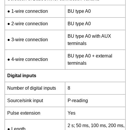
● 1-wire connection
BU type A0
● 2-wire connection
BU type A0
BU type A0 with AUX
● 3-wire connection
terminals
BU type A0 + external
● 4-wire connection
terminals
Digital inputs
Number of digital inputs
8
Source/sink input
P-reading
Pulse extension
Yes
2 s; 50 ms, 100 ms, 200 ms,
● Length