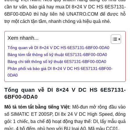
cần tư vấn, báo giá hay mua DI 8×24 V DC HS 6ES7131-
6BF00-0DA0 thì hãy liên hệ UNATRO.COM để được hỗ
trợ một cách tận tâm, nhanh chóng và hiệu quả nhé.
Xem nhanh...
Tổng quan về DI 8×24 V DC HS 6ES7131-6BF00-0DA0
Bảng tóm tắt thông số kỹ thuật 6ES7131-6BF00-0DA0
Bảng chi tiết thông số kỹ thuật 6ES7131-6BF00-0DA0
Phân phối và báo giá DI 8×24 V DC HS 6ES7131-6BF00-
0DA0
Tổng quan về DI 8×24 V DC HS 6ES7131-
6BF00-0DA0
Mô tả tóm tắt bằng tiếng Việt:
Mô-đun mở rộng đầu vào
số SIMATIC ET 200SP, DI 8x 24 V DC High Speed, đóng
gói: 1 chiếc, ba chế độ hoạt động thay thế: DI, lấy mẫu quá
mức, 4 bộ đếm, phù hợp với BU loại A0, Mã màu CC01.