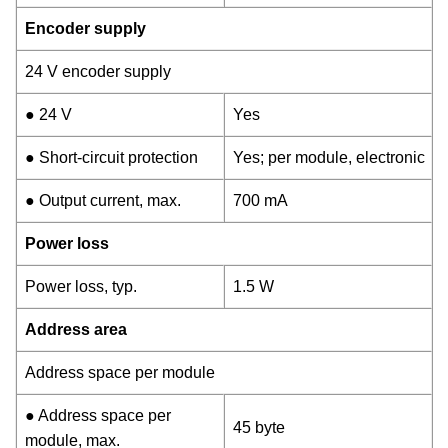
Encoder supply
24 V encoder supply
● 24 V
Yes
● Short-circuit protection
Yes; per module, electronic
● Output current, max.
700 mA
Power loss
Power loss, typ.
1.5 W
Address area
Address space per module
● Address space per
45 byte
module, max.