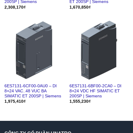
200SP | Siemens
ET 200SP | Siemens
2,308,170
₫
1,670,850
₫
6ES7131-6CF00-0AU0 – DI
6ES7131-6BF00-2CA0 – DI
8×24 VAC..48 VUC BA
8×24 VDC HF SIMATIC ET
SIMATIC ET 200SP | Siemens
200SP | Siemens
1,975,410
₫
1,555,230
₫