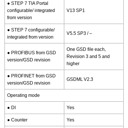
● STEP 7 TIA Portal
configurable/ integrated
V13 SP1
from version
● STEP 7 configurable/
V5.5 SP3 / –
integrated from version
One GSD file each,
● PROFIBUS from GSD
Revision 3 and 5 and
version/GSD revision
higher
● PROFINET from GSD
GSDML V2.3
version/GSD revision
Operating mode
● DI
Yes
● Counter
Yes