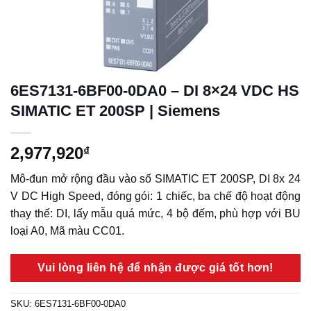
6ES7131-6BF00-0DA0 – DI 8×24 VDC HS
SIMATIC ET 200SP | Siemens
2,977,920
₫
Mô-đun mở rộng đầu vào số SIMATIC ET 200SP, DI 8x 24
V DC High Speed, đóng gói: 1 chiếc, ba chế độ hoạt động
thay thế: DI, lấy mẫu quá mức, 4 bộ đếm, phù hợp với BU
loại A0, Mã màu CC01.
Vui lòng liên hệ để nhận được giá tốt hơn!
SKU:
6ES7131-6BF00-0DA0