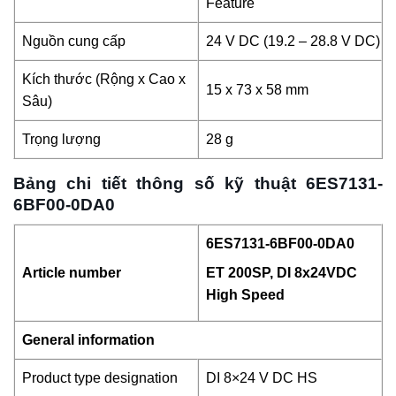
Feature
Nguồn cung cấp
24 V DC (19.2 – 28.8 V DC)
Kích thước (Rộng x Cao x
15 x 73 x 58 mm
Sâu)
Trọng lượng
28 g
Bảng chi tiết thông số kỹ thuật 6ES7131-
6BF00-0DA0
6ES7131-6BF00-0DA0
Article number
ET 200SP, DI 8x24VDC
High Speed
General information
Product type designation
DI 8×24 V DC HS