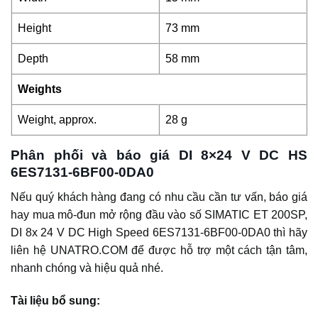
Height
73 mm
Depth
58 mm
Weights
Weight, approx.
28 g
Phân phối và báo giá DI 8×24 V DC HS
6ES7131-6BF00-0DA0
Nếu quý khách hàng đang có nhu cầu cần tư vấn, báo giá
hay mua mô-đun mở rộng đầu vào số SIMATIC ET 200SP,
DI 8x 24 V DC High Speed 6ES7131-6BF00-0DA0 thì hãy
liên hệ UNATRO.COM để được hỗ trợ một cách tận tâm,
nhanh chóng và hiệu quả nhé.
Tài liệu bổ sung: