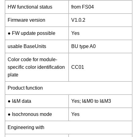
HW functional status
from FS04
Firmware version
V1.0.2
● FW update possible
Yes
usable BaseUnits
BU type A0
Color code for module-
specific color identification
CC01
plate
Product function
● I&M data
Yes; I&M0 to I&M3
● Isochronous mode
Yes
Engineering with