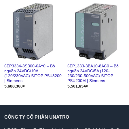
6EP3334-8SB00-0AY0 – Bộ
6EP1333-3BA10-8AC0 – Bộ
nguồn 24VDC/10A
nguồn 24VDC/5A (120-
(120/230VAC) SITOP PSU8200
230/230-500VAC) SITOP
| Siemens
PSU200M | Siemens
5,688,360
₫
5,501,634
₫
CÔNG TY CỔ PHẦN UNATRO