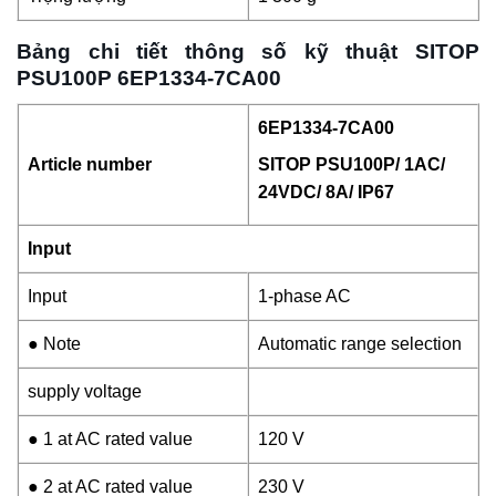
Bảng chi tiết thông số kỹ thuật SITOP
PSU100P 6EP1334-7CA00
6EP1334-7CA00
Article number
SITOP PSU100P/ 1AC/
24VDC/ 8A/ IP67
Input
Input
1-phase AC
● Note
Automatic range selection
supply voltage
● 1 at AC rated value
120 V
● 2 at AC rated value
230 V