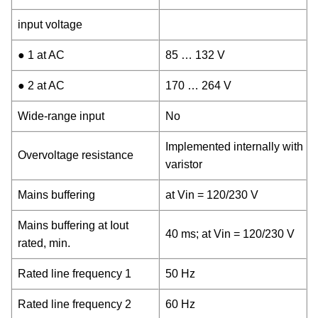
input voltage
● 1 at AC
85 … 132 V
● 2 at AC
170 … 264 V
Wide-range input
No
Implemented internally with
Overvoltage resistance
varistor
Mains buffering
at Vin = 120/230 V
Mains buffering at Iout
40 ms; at Vin = 120/230 V
rated, min.
Rated line frequency 1
50 Hz
Rated line frequency 2
60 Hz