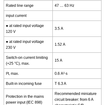
Rated line range
47 … 63 Hz
input current
● at rated input voltage
3.5 A
120 V
● at rated input voltage
1.52 A
230 V
Switch-on current limiting
15 A
(+25 °C), max.
I²t, max.
0.6 A²·s
Built-in incoming fuse
T 6.3 A
Recommended miniature
Protection in the mains
circuit breaker: from 6 A
power input (IEC 898)