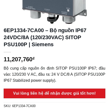
6EP1334-7CA00 – Bộ nguồn IP67
24VDC/8A (120/230VAC) SITOP
PSU100P | Siemens
11,207,760
₫
Bộ cung cấp nguồn ổn định SITOP PSU100P IP67; đầu
vào: 120/230 V AC, đầu ra: 24 V DC/8 A (SITOP PSU100P
IP67 Stabilized power supply).
Vui lòng liên hệ để nhận được giá tốt hơn!
SKU:
6EP1334-7CA00