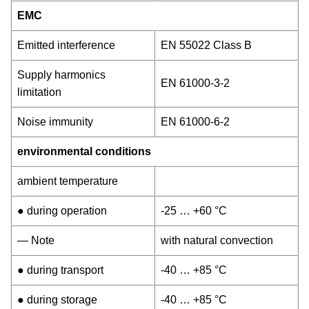
EMC
Emitted interference
EN 55022 Class B
Supply harmonics
EN 61000-3-2
limitation
Noise immunity
EN 61000-6-2
environmental conditions
ambient temperature
● during operation
-25 … +60 °C
— Note
with natural convection
● during transport
-40 … +85 °C
● during storage
-40 … +85 °C