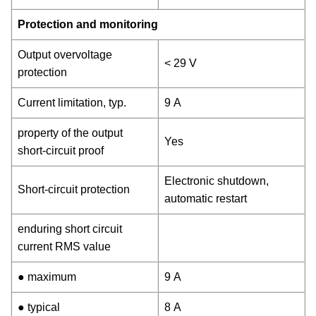
Protection and monitoring
Output overvoltage
< 29 V
protection
Current limitation, typ.
9 A
property of the output
Yes
short-circuit proof
Electronic shutdown,
Short-circuit protection
automatic restart
enduring short circuit
current RMS value
● maximum
9 A
● typical
8 A