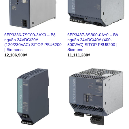
6EP3336-7SC00-3AX0 – Bộ
6EP3437-8SB00-0AY0 – Bộ
nguồn 24VDC/20A
nguồn 24VDC/40A (400-
(120/230VAC) SITOP PSU6200
500VAC) SITOP PSU8200 |
| Siemens
Siemens
12,106,900
₫
11,111,280
₫