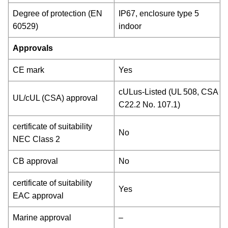
Degree of protection (EN
IP67, enclosure type 5
60529)
indoor
Approvals
CE mark
Yes
cULus-Listed (UL 508, CSA
UL/cUL (CSA) approval
C22.2 No. 107.1)
certificate of suitability
No
NEC Class 2
CB approval
No
certificate of suitability
Yes
EAC approval
Marine approval
–