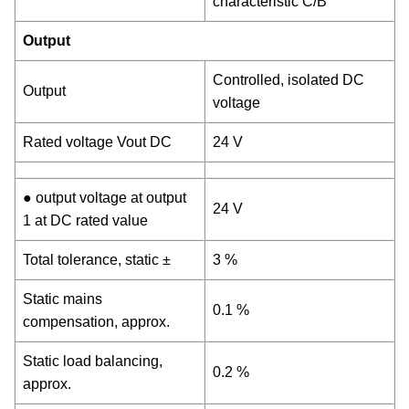
characteristic C/B
Output
Controlled, isolated DC
Output
voltage
Rated voltage Vout DC
24 V
● output voltage at output
24 V
1 at DC rated value
Total tolerance, static ±
3 %
Static mains
0.1 %
compensation, approx.
Static load balancing,
0.2 %
approx.