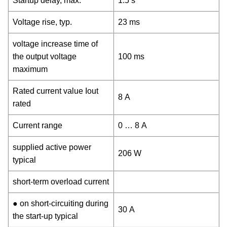
Startup delay, max.
1.5 s
Voltage rise, typ.
23 ms
voltage increase time of
the output voltage
100 ms
maximum
Rated current value Iout
8 A
rated
Current range
0 … 8 A
supplied active power
206 W
typical
short-term overload current
● on short-circuiting during
30 A
the start-up typical