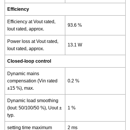
Efficiency
Efficiency at Vout rated,
93.6 %
Iout rated, approx.
Power loss at Vout rated,
13.1 W
Iout rated, approx.
Closed-loop control
Dynamic mains
compensation (Vin rated
0.2 %
±15 %), max.
Dynamic load smoothing
(Iout: 50/100/50 %), Uout ±
1 %
typ.
setting time maximum
2 ms