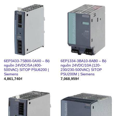
6EP3433-7SB00-0AX0 – Bộ
6EP1334-3BA10-8AB0 – Bộ
nguồn 24VDC/5A (400-
nguồn 24VDC/10A (120-
500VAC) SITOP PSU6200 |
230/230-500VAC) SITOP
Siemens
PSU200M | Siemens
4,861,740
₫
7,068,959
₫