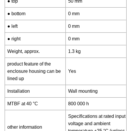
● top
50 mm
● bottom
0 mm
● left
0 mm
● right
0 mm
Weight, approx.
1.3 kg
product feature of the
enclosure housing can be
Yes
lined up
Installation
Wall mounting
MTBF at 40 °C
800 000 h
Specifications at rated input
voltage and ambient
other information
temperature +25 °C (unless