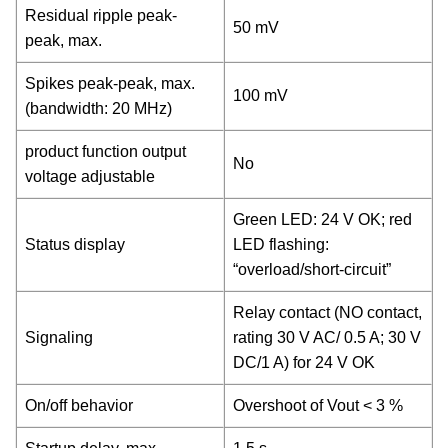
Residual ripple peak-
50 mV
peak, max.
Spikes peak-peak, max.
100 mV
(bandwidth: 20 MHz)
product function output
No
voltage adjustable
Green LED: 24 V OK; red
Status display
LED flashing:
“overload/short-circuit”
Relay contact (NO contact,
Signaling
rating 30 V AC/ 0.5 A; 30 V
DC/1 A) for 24 V OK
On/off behavior
Overshoot of Vout < 3 %