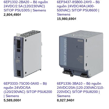
6EP1332-2BA20 – Bộ nguồn
6EP3437-8SB00-2AY0 – Bộ
24VDC/2.5A (120/230VAC)
nguồn 24VDC/40A (400-
SITOP PSU100S | Siemens
500VAC) SITOP PSU8600 |
Siemens
2,804,490
₫
15,980,690
₫
6EP3333-7SC00-0AX0 – Bộ
6EP1336-3BA10 – Bộ nguồn
nguồn 24VDC/5A
24VDC/20A (120-230VAC/110-
(120/230VAC) SITOP PSU6200
220VDC) SITOP PSU8200 |
| Siemens
Siemens
5,589,000
₫
8,027,940
₫