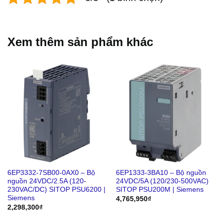
Xem thêm sản phẩm khác
6EP3332-7SB00-0AX0 – Bộ
6EP1333-3BA10 – Bộ nguồn
nguồn 24VDC/2.5A (120-
24VDC/5A (120/230-500VAC)
230VAC/DC) SITOP PSU6200 |
SITOP PSU200M | Siemens
Siemens
4,765,950
₫
2,298,300
₫