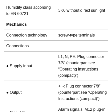
Humidity class according
3K6 without direct sunlight
to EN 60721
Mechanics
Connection technology
screw-type terminals
Connections
L1, N, PE: Plug connector
7/8″ (counterpart see
● Supply input
“Operating Instructions
(compact)”)
+, -: Plug connector 7/8″
● Output
(counterpart see “Operating
Instructions (compact)”)
Alarm signals: M12 plug-in