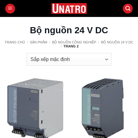
Bỏ
qua
nội
dung
Bộ nguồn 24 V DC
TRANG CHỦ
/
SẢN PHẨM
/
BỘ NGUỒN CÔNG NGHIỆP
/
BỘ NGUỒN 24 V DC
/
TRANG 2