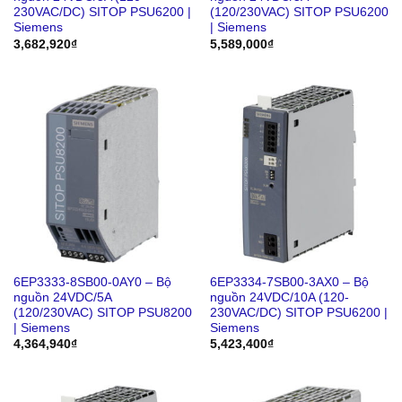
230VAC/DC) SITOP PSU6200 |
(120/230VAC) SITOP PSU6200
Siemens
| Siemens
3,682,920
₫
5,589,000
₫
6EP3333-8SB00-0AY0 – Bộ
6EP3334-7SB00-3AX0 – Bộ
nguồn 24VDC/5A
nguồn 24VDC/10A (120-
(120/230VAC) SITOP PSU8200
230VAC/DC) SITOP PSU6200 |
| Siemens
Siemens
4,364,940
₫
5,423,400
₫