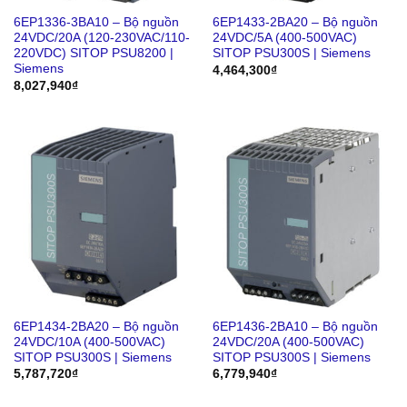
6EP1336-3BA10 – Bộ nguồn
6EP1433-2BA20 – Bộ nguồn
24VDC/20A (120-230VAC/110-
24VDC/5A (400-500VAC)
220VDC) SITOP PSU8200 |
SITOP PSU300S | Siemens
Siemens
4,464,300
₫
8,027,940
₫
6EP1434-2BA20 – Bộ nguồn
6EP1436-2BA10 – Bộ nguồn
24VDC/10A (400-500VAC)
24VDC/20A (400-500VAC)
SITOP PSU300S | Siemens
SITOP PSU300S | Siemens
5,787,720
₫
6,779,940
₫