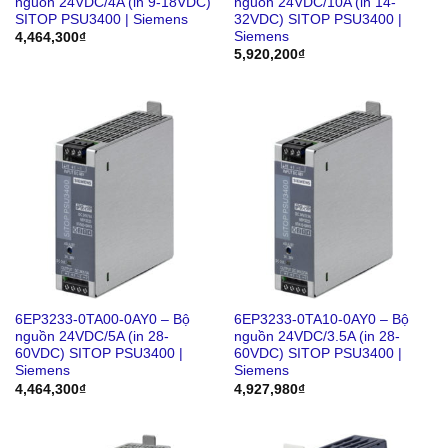
nguồn 24VDC/4A (in 9-18VDC)
nguồn 24VDC/10A (in 14-
SITOP PSU3400 | Siemens
32VDC) SITOP PSU3400 |
Siemens
4,464,300
₫
5,920,200
₫
6EP3233-0TA00-0AY0 – Bộ
6EP3233-0TA10-0AY0 – Bộ
nguồn 24VDC/5A (in 28-
nguồn 24VDC/3.5A (in 28-
60VDC) SITOP PSU3400 |
60VDC) SITOP PSU3400 |
Siemens
Siemens
4,464,300
₫
4,927,980
₫