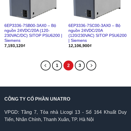
6EP3336-7SB00-3AX0 – Bộ
6EP3336-7SC00-3AX0 – Bộ
nguồn 24VDC/20A (120-
nguồn 24VDC/20A
230VAC/DC) SITOP PSU6200 |
(120/230VAC) SITOP PSU6200
Siemens
| Siemens
7,193,120
₫
12,106,900
₫
1
2
3
CÔNG TY CỔ PHẦN UNATRO
VPGD: Tầng 7, Tòa nhà Licogi 13 - Số 164 Khuất Duy
Tiến, Nhân Chính, Thanh Xuân, TP. Hà Nội