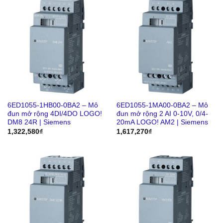
6ED1055-1HB00-0BA2 – Mô
6ED1055-1MA00-0BA2 – Mô
đun mở rộng 4DI/4DO LOGO!
đun mở rộng 2 AI 0-10V, 0/4-
DM8 24R | Siemens
20mA LOGO! AM2 | Siemens
1,322,580
₫
1,617,270
₫