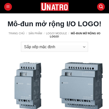
Bỏ
qua
nội
dung
Mô-đun mở rộng I/O LOGO!
TRANG CHỦ
/
SẢN PHẨM
/
LOGO! MODULE
/
MÔ-ĐUN MỞ RỘNG I/O
LOGO!