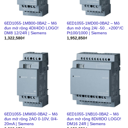
6ED1055-1MB00-0BA2 – Mô
6ED1055-1MD00-0BA2 – Mô
đun mở rộng 4DI/4DO LOGO!
đun mở rộng 2AI -50…+200°/C
DM8 12/24R | Siemens
Pt100/1000 | Siemens
1,322,580
₫
1,952,850
₫
6ED1055-1MM00-0BA2 – Mô
6ED1055-1NB10-0BA2 – Mô
đun mở rộng 2AO 0-10V, 0/4-
đun mở rộng 8DI/8DO LOGO!
20mA | Siemens
DM16 24R | Siemens